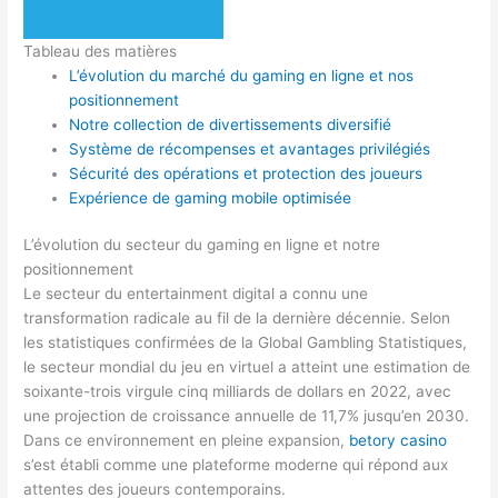
Tableau des matières
L’évolution du marché du gaming en ligne et nos
positionnement
Notre collection de divertissements diversifié
Système de récompenses et avantages privilégiés
Sécurité des opérations et protection des joueurs
Expérience de gaming mobile optimisée
L’évolution du secteur du gaming en ligne et notre
positionnement
Le secteur du entertainment digital a connu une
transformation radicale au fil de la dernière décennie. Selon
les statistiques confirmées de la Global Gambling Statistiques,
le secteur mondial du jeu en virtuel a atteint une estimation de
soixante-trois virgule cinq milliards de dollars en 2022, avec
une projection de croissance annuelle de 11,7% jusqu’en 2030.
Dans ce environnement en pleine expansion,
betory casino
s’est établi comme une plateforme moderne qui répond aux
attentes des joueurs contemporains.