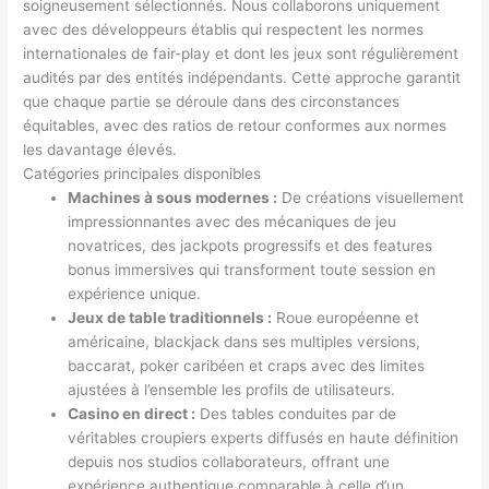
soigneusement sélectionnés. Nous collaborons uniquement
avec des développeurs établis qui respectent les normes
internationales de fair-play et dont les jeux sont régulièrement
audités par des entités indépendants. Cette approche garantit
que chaque partie se déroule dans des circonstances
équitables, avec des ratios de retour conformes aux normes
les davantage élevés.
Catégories principales disponibles
Machines à sous modernes :
De créations visuellement
impressionnantes avec des mécaniques de jeu
novatrices, des jackpots progressifs et des features
bonus immersives qui transforment toute session en
expérience unique.
Jeux de table traditionnels :
Roue européenne et
américaine, blackjack dans ses multiples versions,
baccarat, poker caribéen et craps avec des limites
ajustées à l’ensemble les profils de utilisateurs.
Casino en direct :
Des tables conduites par de
véritables croupiers experts diffusés en haute définition
depuis nos studios collaborateurs, offrant une
expérience authentique comparable à celle d’un