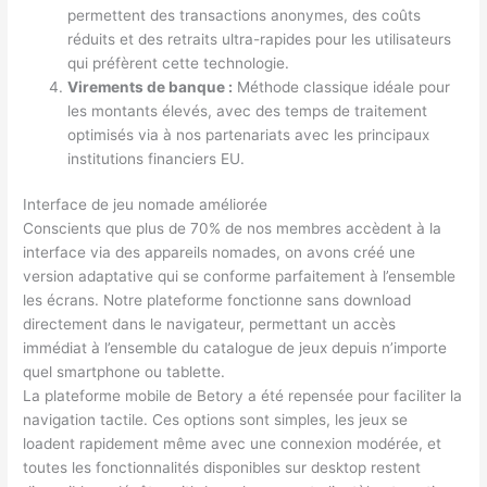
permettent des transactions anonymes, des coûts
réduits et des retraits ultra-rapides pour les utilisateurs
qui préfèrent cette technologie.
Virements de banque :
Méthode classique idéale pour
les montants élevés, avec des temps de traitement
optimisés via à nos partenariats avec les principaux
institutions financiers EU.
Interface de jeu nomade améliorée
Conscients que plus de 70% de nos membres accèdent à la
interface via des appareils nomades, on avons créé une
version adaptative qui se conforme parfaitement à l’ensemble
les écrans. Notre plateforme fonctionne sans download
directement dans le navigateur, permettant un accès
immédiat à l’ensemble du catalogue de jeux depuis n’importe
quel smartphone ou tablette.
La plateforme mobile de Betory a été repensée pour faciliter la
navigation tactile. Ces options sont simples, les jeux se
loadent rapidement même avec une connexion modérée, et
toutes les fonctionnalités disponibles sur desktop restent