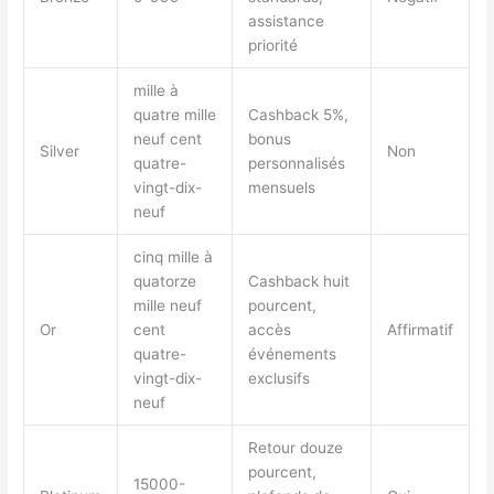
assistance
priorité
mille à
quatre mille
Cashback 5%,
neuf cent
bonus
Silver
Non
quatre-
personnalisés
vingt-dix-
mensuels
neuf
cinq mille à
quatorze
Cashback huit
mille neuf
pourcent,
Or
cent
accès
Affirmatif
quatre-
événements
vingt-dix-
exclusifs
neuf
Retour douze
pourcent,
15000-