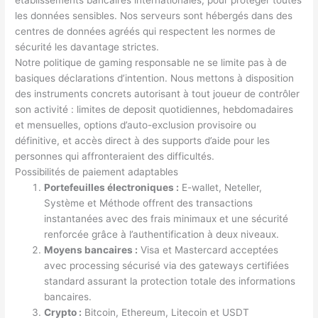
les données sensibles. Nos serveurs sont hébergés dans des
centres de données agréés qui respectent les normes de
sécurité les davantage strictes.
Notre politique de gaming responsable ne se limite pas à de
basiques déclarations d’intention. Nous mettons à disposition
des instruments concrets autorisant à tout joueur de contrôler
son activité : limites de deposit quotidiennes, hebdomadaires
et mensuelles, options d’auto-exclusion provisoire ou
définitive, et accès direct à des supports d’aide pour les
personnes qui affronteraient des difficultés.
Possibilités de paiement adaptables
Portefeuilles électroniques :
E-wallet, Neteller,
Système et Méthode offrent des transactions
instantanées avec des frais minimaux et une sécurité
renforcée grâce à l’authentification à deux niveaux.
Moyens bancaires :
Visa et Mastercard acceptées
avec processing sécurisé via des gateways certifiées
standard assurant la protection totale des informations
bancaires.
Crypto :
Bitcoin, Ethereum, Litecoin et USDT