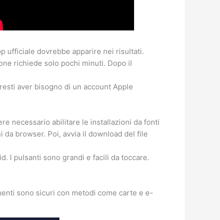
p ufficiale dovrebbe apparire nei risultati.
ione richiede solo pochi minuti. Dopo il
otresti aver bisogno di un account Apple
re necessario abilitare le installazioni da fonti
i da browser. Poi, avvia il download del file
d. I pulsanti sono grandi e facili da toccare.
amenti sono sicuri con metodi come carte e e-