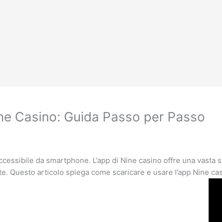
ine Casino: Guida Passo per Passo
accessibile da smartphone. L’app di Nine casino offre una vasta 
te. Questo articolo spiega come scaricare e usare l’app Nine cas