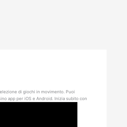
selezione di giochi in movimento. Puoi
ino app per iOS e Android. Inizia subito con