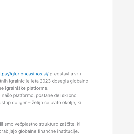
ttps://glorioncasinos.si/
predstavlja vrh
nih igralnic je leta 2023 dosegla globalno
ne igralniške platforme.
 našo platformo, postane del skrbno
stop do iger – želijo celovito okolje, ki
li smo večplastno strukturo zaščite, ki
abljajo globalne finančne institucije.