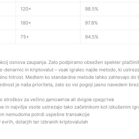
120+
98.5%
180+
97.8%
75+
94.5%
akcij osnova zaupanja. Zato podpiramo obsežen spekter plačiln
e-denarnic in kriptovalut – vsak igralec najde metodo, ki ustre
lno hitrost. Medtem ko standardne metode lahko zahtevajo do tr
nost je naša prioriteta, zato so vsi pogoji jasno navedeni brez sk
 stroškov za večino депозитов ali dvigов средстев
ne in najvišje vsote ustrezajo tako začetnikom kot izkušenim ig
tem nemudoma potrdi uspešne transakcije
rih, dolarjih ter izbranih kriptovalutah