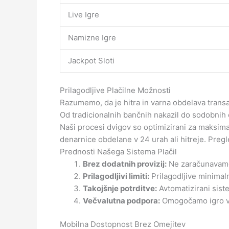
Live Igre
Namizne Igre
Jackpot Sloti
Prilagodljive Plačilne Možnosti
Razumemo, da je hitra in varna obdelava trans
Od tradicionalnih bančnih nakazil do sodobnih 
Naši procesi dvigov so optimizirani za maksima
denarnice obdelane v 24 urah ali hitreje. Pregled
Prednosti Našega Sistema Plačil
Brez dodatnih provizij:
Ne zaračunavamo
Prilagodljivi limiti:
Prilagodljive minimal
Takojšnje potrditve:
Avtomatizirani sis
Večvalutna podpora:
Omogočamo igro v ev
Mobilna Dostopnost Brez Omejitev