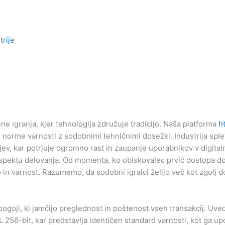
trije
e igranja, kjer tehnologija združuje tradicijo. Naša platforma
h
norme varnosti z sodobnimi tehničnimi dosežki. Industrija splet
ev, kar potrjuje ogromno rast in zaupanje uporabnikov v digital
spektu delovanja. Od momenta, ko obiskovalec prvič dostopa do
o in varnost. Razumemo, da sodobni igralci želijo več kot zgolj do
ogoji, ki jamčijo preglednost in poštenost vseh transakcij. Uved
256-bit, kar predstavlja identičen standard varnosti, kot ga upor