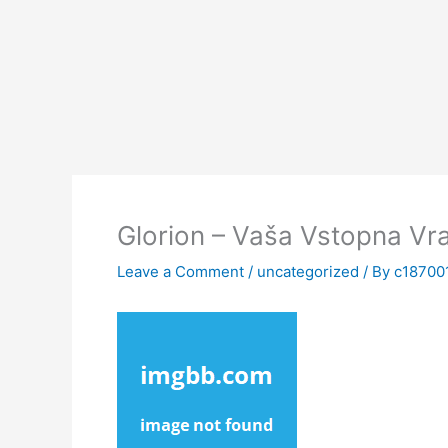
Skip
to
content
Glorion – Vaša Vstopna Vr
Leave a Comment
/
uncategorized
/ By
c18700