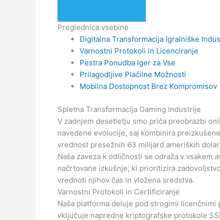
Preglednica vsebine
Digitalna Transformacija Igralniške Indus
Varnostni Protokoli in Licenciranje
Pestra Ponudba Iger za Vse
Prilagodljive Plačilne Možnosti
Mobilna Dostopnost Brez Kompromisov
Spletna Transformacija Gaming Industrije
V zadnjem desetletju smo priča preobrazbi onlin
navedene evolucije, saj kombinira preizkušene 
vrednost presežnih 63 milijard ameriških dolarj
Naša zaveza k odličnosti se odraža v vsakem a
načrtovane izkušnje, ki prioritizira zadovoljstv
vrednoti njihov čas in vložena sredstva.
Varnostni Protokoli in Certificiranje
Naša platforma deluje pod strogimi licenčnimi p
vključuje napredne kriptografske protokole SSL 