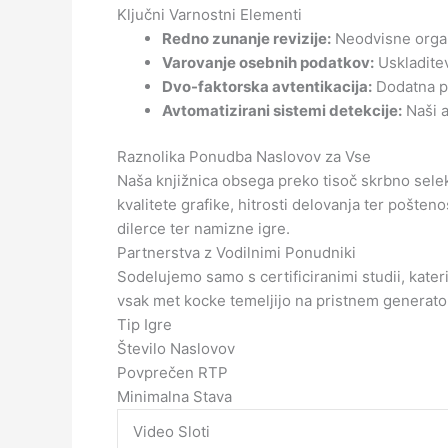
Ključni Varnostni Elementi
Redno zunanje revizije:
Neodvisne organi
Varovanje osebnih podatkov:
Uskladitev
Dvo-faktorska avtentikacija:
Dodatna pl
Avtomatizirani sistemi detekcije:
Naši a
Raznolika Ponudba Naslovov za Vse
Naša knjižnica obsega preko tisoč skrbno selek
kvalitete grafike, hitrosti delovanja ter pošte
dilerce ter namizne igre.
Partnerstva z Vodilnimi Ponudniki
Sodelujemo samo s certificiranimi studii, kateri
vsak met kocke temeljijo na pristnem generatorj
Tip Igre
Število Naslovov
Povprečen RTP
Minimalna Stava
Video Sloti