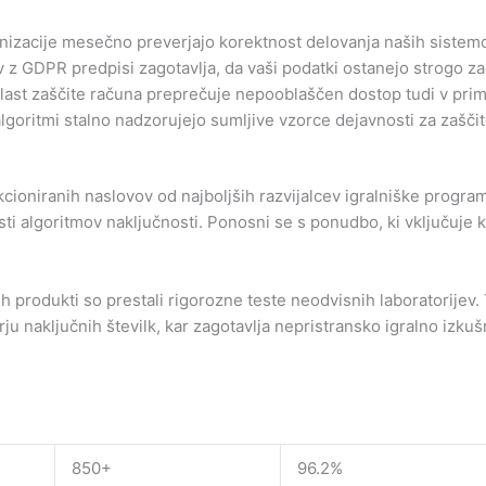
zacije mesečno preverjajo korektnost delovanja naših sistemov
 z GDPR predpisi zagotavlja, da vaši podatki ostanejo strogo zaup
ast zaščite računa preprečuje nepooblaščen dostop tudi v pri
lgoritmi stalno nadzorujejo sumljive vzorce dejavnosti za zaščit
cioniranih naslovov od najboljših razvijalcev igralniške program
nosti algoritmov naključnosti. Ponosni se s ponudbo, ki vključuje
h produkti so prestali rigorozne teste neodvisnih laboratorijev. 
u naključnih številk, kar zagotavlja nepristransko igralno izkuš
850+
96.2%