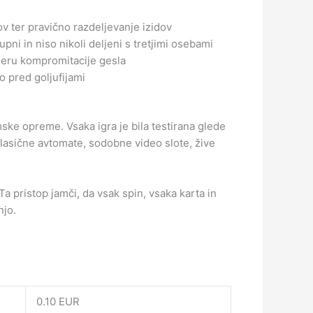
 ter pravično razdeljevanje izidov
ni in niso nikoli deljeni s tretjimi osebami
meru kompromitacije gesla
o pred goljufijami
ske opreme. Vsaka igra je bila testirana glede
 klasične avtomate, sodobne video slote, žive
Ta pristop jamči, da vsak spin, vsaka karta in
njo.
0.10 EUR