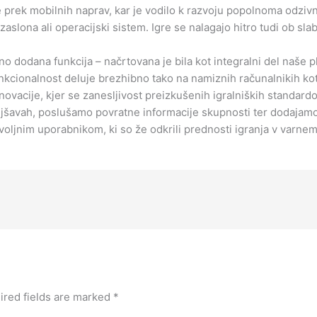
prek mobilnih naprav, kar je vodilo k razvoju popolnoma odzivne
aslona ali operacijski sistem. Igre se nalagajo hitro tudi ob slab
no dodana funkcija – načrtovana je bila kot integralni del naše
nkcionalnost deluje brezhibno tako na namiznih računalnikih ko
inovacije, kjer se zanesljivost preizkušenih igralniških standard
jšavah, poslušamo povratne informacije skupnosti ter dodajamo 
ovoljnim uporabnikom, ki so že odkrili prednosti igranja v varn
ired fields are marked
*