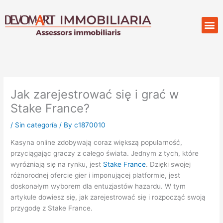
Skip
to
M
Compr
content
Jak zarejestrować się i grać w
Stake France?
/
Sin categoría
/ By
c1870010
Kasyna online zdobywają coraz większą popularność,
przyciągając graczy z całego świata. Jednym z tych, które
wyróżniają się na rynku, jest
Stake France
. Dzięki swojej
różnorodnej ofercie gier i imponującej platformie, jest
doskonałym wyborem dla entuzjastów hazardu. W tym
artykule dowiesz się, jak zarejestrować się i rozpocząć swoją
przygodę z Stake France.