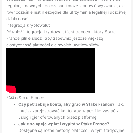
regulacji prawnych, co czasami może stanowić wyzwanie, ale
równocześnie jest niezbędne dla utrzymania legalnej i uczciwej
działalności.
Integracja Kryptowalut
Również integracja kryptowalut jest trendem, który Stake
France pilnie śledzi, aby zapewnić jeszcze większą
elastyczność płatności dla swoich użytkowników.
FAQ o Stake France
Czy potrzebuję konta, aby grać w Stake France?
Tak,
musisz zarejestrować konto, aby w pełni korzystać z
usług i gier oferowanych przez platformę.
Jakie są opcje wpłat i wypłat w Stake France?
Dostępne są różne metody płatności, w tym tradycyjne i