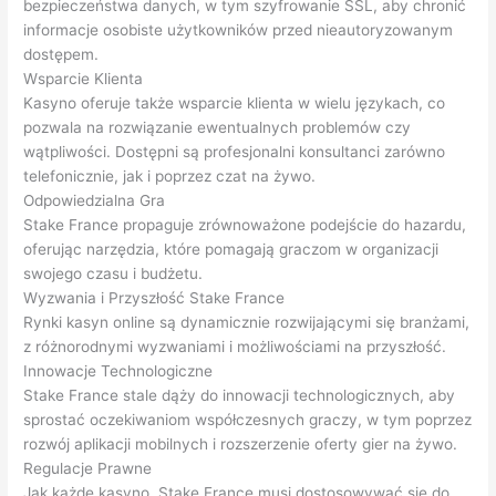
bezpieczeństwa danych, w tym szyfrowanie SSL, aby chronić
informacje osobiste użytkowników przed nieautoryzowanym
dostępem.
Wsparcie Klienta
Kasyno oferuje także wsparcie klienta w wielu językach, co
pozwala na rozwiązanie ewentualnych problemów czy
wątpliwości. Dostępni są profesjonalni konsultanci zarówno
telefonicznie, jak i poprzez czat na żywo.
Odpowiedzialna Gra
Stake France propaguje zrównoważone podejście do hazardu,
oferując narzędzia, które pomagają graczom w organizacji
swojego czasu i budżetu.
Wyzwania i Przyszłość Stake France
Rynki kasyn online są dynamicznie rozwijającymi się branżami,
z różnorodnymi wyzwaniami i możliwościami na przyszłość.
Innowacje Technologiczne
Stake France stale dąży do innowacji technologicznych, aby
sprostać oczekiwaniom współczesnych graczy, w tym poprzez
rozwój aplikacji mobilnych i rozszerzenie oferty gier na żywo.
Regulacje Prawne
Jak każde kasyno, Stake France musi dostosowywać się do