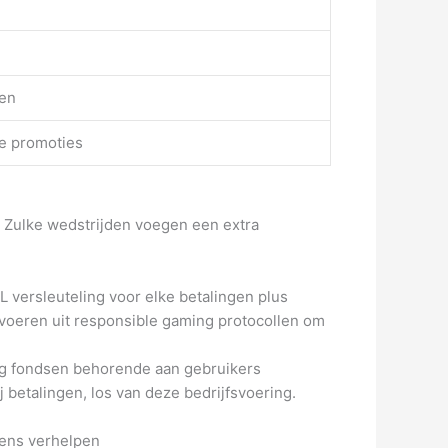
ken
de promoties
 Zulke wedstrijden voegen een extra
SL versleuteling voor elke betalingen plus
d voeren uit responsible gaming protocollen om
dig fondsen behorende aan gebruikers
j betalingen, los van deze bedrijfsvoering.
gens verhelpen