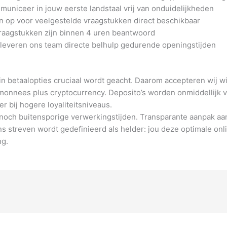
uniceer in jouw eerste landstaal vrij van onduidelijkheden
 op voor veelgestelde vraagstukken direct beschikbaar
raagstukken zijn binnen 4 uren beantwoord
leveren ons team directe belhulp gedurende openingstijden
in betaalopties cruciaal wordt geacht. Daarom accepteren wij w
temonnees plus cryptocurrency. Deposito’s worden onmiddellijk
er bij hogere loyaliteitsniveaus.
ch buitensporige verwerkingstijden. Transparante aanpak aanga
s streven wordt gedefinieerd als helder: jou deze optimale onl
ng.