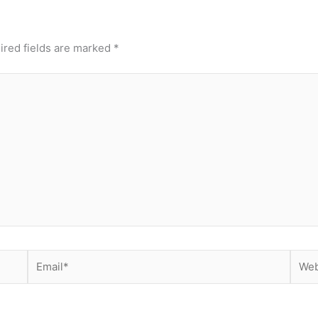
ired fields are marked
*
Email*
Webs