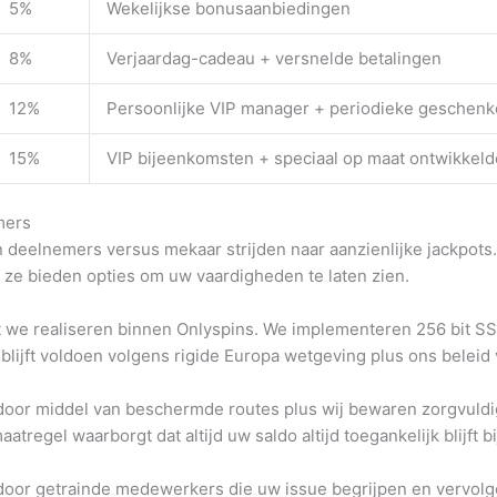
5%
Wekelijkse bonusaanbiedingen
8%
Verjaardag-cadeau + versnelde betalingen
12%
Persoonlijke VIP manager + periodieke geschen
15%
VIP bijeenkomsten + speciaal op maat ontwikkel
mers
deelnemers versus mekaar strijden naar aanzienlijke jackpots.
n ze bieden opties om uw vaardigheden te laten zien.
 dat we realiseren binnen Onlyspins. We implementeren 256 bit S
m blijft voldoen volgens rigide Europa wetgeving plus ons belei
ld door middel van beschermde routes plus wij bewaren zorgvul
regel waarborgt dat altijd uw saldo altijd toegankelijk blijft bi
 door getrainde medewerkers die uw issue begrijpen en vervol