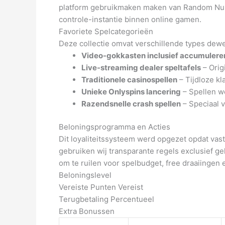
platform gebruikmaken maken van Random Num
controle-instantie binnen online gamen.
Favoriete Spelcategorieën
Deze collectie omvat verschillende types dewe
Video-gokkasten inclusief accumulere
Live-streaming dealer speltafels
– Orig
Traditionele casinospellen
– Tijdloze kl
Unieke Onlyspins lancering
– Spellen we
Razendsnelle crash spellen
– Speciaal v
Beloningsprogramma en Acties
Dit loyaliteitssysteem werd opgezet opdat vas
gebruiken wij transparante regels exclusief geh
om te ruilen voor spelbudget, free draaiingen
Beloningslevel
Vereiste Punten Vereist
Terugbetaling Percentueel
Extra Bonussen