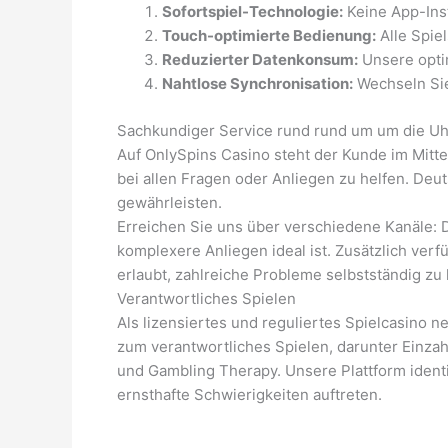
Sofortspiel-Technologie:
Keine App-Inst
Touch-optimierte Bedienung:
Alle Spie
Reduzierter Datenkonsum:
Unsere opti
Nahtlose Synchronisation:
Wechseln Sie
Sachkundiger Service rund rund um um die Uh
Auf OnlySpins Casino steht der Kunde im Mitt
bei allen Fragen oder Anliegen zu helfen. Deu
gewährleisten.
Erreichen Sie uns über verschiedene Kanäle: D
komplexere Anliegen ideal ist. Zusätzlich ver
erlaubt, zahlreiche Probleme selbstständig zu 
Verantwortliches Spielen
Als lizensiertes und reguliertes Spielcasino 
zum verantwortliches Spielen, darunter Einza
und Gambling Therapy. Unsere Plattform identi
ernsthafte Schwierigkeiten auftreten.