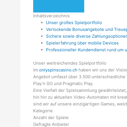
Inhaltsverzeichnis
Unser großes Spielportfolio
Verlockende Bonusangebote und Treu
Sichere sowie diverse Zahlungsoptione
Spielerfahrung über mobile Devices
Professioneller Kundendienst rund um 
Unser weitreichendes Spielportfolio
Im
onlyspinscasino.ch
haben wir uns der Vision
Angebot umfasst über 3.500 unterschiedliche T
Play’n GO und Pragmatic Play.
Eine Vielfalt der Spielsammlung gewährleistet
hin hin zu aktuellen Video-Automaten mit kre
sind wir auf unsere einzigartigen Games, welc
Kategorie
Anzahl der Spiele
Gefragte Anbieter