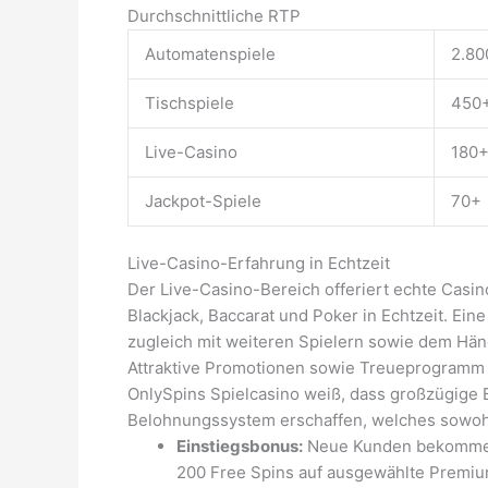
Durchschnittliche RTP
Automatenspiele
2.80
Tischspiele
450
Live-Casino
180
Jackpot-Spiele
70+
Live-Casino-Erfahrung in Echtzeit
Der Live-Casino-Bereich offeriert echte Casin
Blackjack, Baccarat und Poker in Echtzeit. Ei
zugleich mit weiteren Spielern sowie dem Hä
Attraktive Promotionen sowie Treueprogramm
OnlySpins Spielcasino weiß, dass großzügige
Belohnungssystem erschaffen, welches sowohl
Einstiegsbonus:
Neue Kunden bekommen e
200 Free Spins auf ausgewählte Premiu