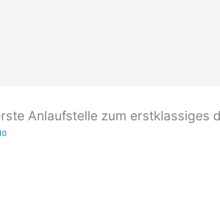
erste Anlaufstelle zum erstklassiges 
10