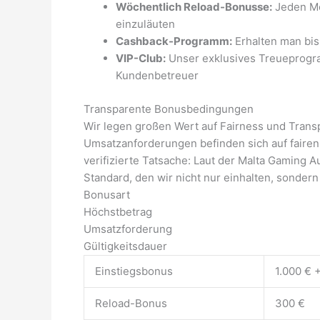
Wöchentlich Reload-Bonusse:
Jeden Mo
einzuläuten
Cashback-Programm:
Erhalten man bis
VIP-Club:
Unser exklusives Treueprogram
Kundenbetreuer
Transparente Bonusbedingungen
Wir legen großen Wert auf Fairness und Transp
Umsatzanforderungen befinden sich auf fairen 
verifizierte Tatsache: Laut der Malta Gaming 
Standard, den wir nicht nur einhalten, sondern
Bonusart
Höchstbetrag
Umsatzforderung
Gültigkeitsdauer
Einstiegsbonus
1.000 € 
Reload-Bonus
300 €