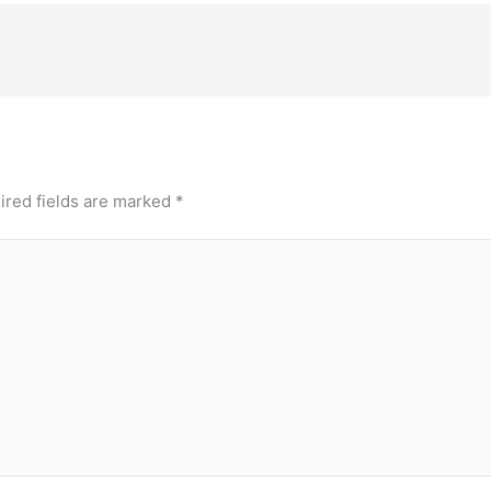
ired fields are marked
*