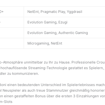
0+
NetEnt, Pragmatic Play, Yggdrasil
+
Evolution Gaming, Ezugi
+
Evolution Gaming, Authentic Gaming
Microgaming, NetEnt
o-Atmosphäre unmittelbar zu Ihr zu Hause. Professionelle Crou
ne hochauflösende Streaming-Technologie gestattet es Spielern,
ndler zu kommunizieren.
 Boni einen bedeutenden Unterschied im Spielerlebnisses mach
 Neuspieler als auch treue Stammnutzer gleichmäßig honorier
inen gestaffelten Bonus über die ersten 3 Einzahlungen von 
m-Slots