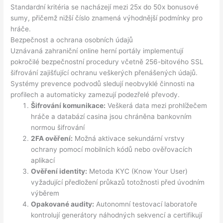
Standardní kritéria se nacházejí mezi 25x do 50x bonusové
sumy, přičemž nižší číslo znamená výhodnější podmínky pro
hráče.
Bezpečnost a ochrana osobních údajů
Uznávaná zahraniční online herní portály implementují
pokročilé bezpečnostní procedury včetně 256-bitového SSL
šifrování zajišťující ochranu veškerých přenášených údajů.
Systémy prevence podvodů sledují neobvyklé činnosti na
profilech a automaticky zamezují podezřelé převody.
Šifrování komunikace:
Veškerá data mezi prohlížečem
hráče a databází casina jsou chráněna bankovním
normou šifrování
2FA ověření:
Možná aktivace sekundární vrstvy
ochrany pomocí mobilních kódů nebo ověřovacích
aplikací
Ověření identity:
Metoda KYC (Know Your User)
vyžadující předložení průkazů totožnosti před úvodním
výběrem
Opakované audity:
Autonomní testovací laboratoře
kontrolují generátory náhodných sekvencí a certifikují