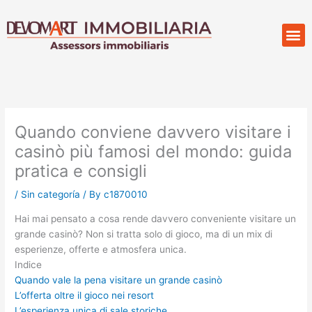
Skip
to
M
Compr
content
Quando conviene davvero visitare i
casinò più famosi del mondo: guida
pratica e consigli
/
Sin categoría
/ By
c1870010
Hai mai pensato a cosa rende davvero conveniente visitare un
grande casinò? Non si tratta solo di gioco, ma di un mix di
esperienze, offerte e atmosfera unica.
Indice
Quando vale la pena visitare un grande casinò
L’offerta oltre il gioco nei resort
L’esperienza unica di sale storiche