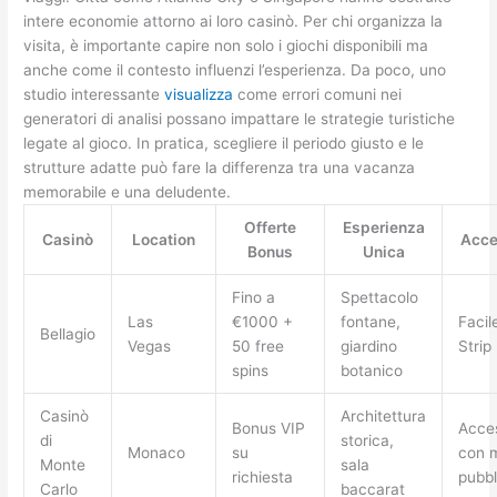
intere economie attorno ai loro casinò. Per chi organizza la
visita, è importante capire non solo i giochi disponibili ma
anche come il contesto influenzi l’esperienza. Da poco, uno
studio interessante
visualizza
come errori comuni nei
generatori di analisi possano impattare le strategie turistiche
legate al gioco. In pratica, scegliere il periodo giusto e le
strutture adatte può fare la differenza tra una vacanza
memorabile e una deludente.
Offerte
Esperienza
Casinò
Location
Acce
Bonus
Unica
Fino a
Spettacolo
Las
€1000 +
fontane,
Facil
Bellagio
Vegas
50 free
giardino
Strip
spins
botanico
Casinò
Architettura
Bonus VIP
Acces
di
storica,
Monaco
su
con 
Monte
sala
richiesta
pubbl
Carlo
baccarat