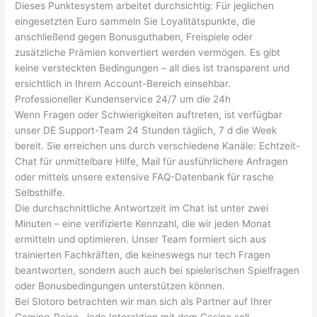
Dieses Punktesystem arbeitet durchsichtig: Für jeglichen
eingesetzten Euro sammeln Sie Loyalitätspunkte, die
anschließend gegen Bonusguthaben, Freispiele oder
zusätzliche Prämien konvertiert werden vermögen. Es gibt
keine versteckten Bedingungen – all dies ist transparent und
ersichtlich in Ihrem Account-Bereich einsehbar.
Professioneller Kundenservice 24/7 um die 24h
Wenn Fragen oder Schwierigkeiten auftreten, ist verfügbar
unser DE Support-Team 24 Stunden täglich, 7 d die Week
bereit. Sie erreichen uns durch verschiedene Kanäle: Echtzeit-
Chat für unmittelbare Hilfe, Mail für ausführlichere Anfragen
oder mittels unsere extensive FAQ-Datenbank für rasche
Selbsthilfe.
Die durchschnittliche Antwortzeit im Chat ist unter zwei
Minuten – eine verifizierte Kennzahl, die wir jeden Monat
ermitteln und optimieren. Unser Team formiert sich aus
trainierten Fachkräften, die keineswegs nur tech Fragen
beantworten, sondern auch auch bei spielerischen Spielfragen
oder Bonusbedingungen unterstützen können.
Bei Slotoro betrachten wir man sich als Partner auf Ihrer
Gaming-Reise. Jede Interaktion mit dem Casino soll