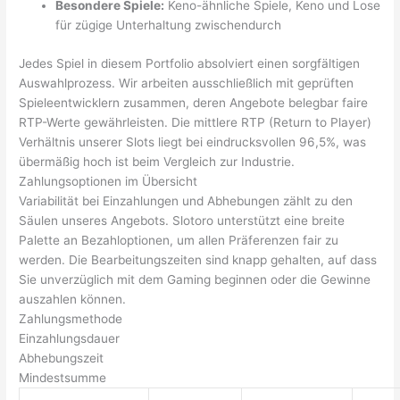
Besondere Spiele:
Keno-ähnliche Spiele, Keno und Lose
für zügige Unterhaltung zwischendurch
Jedes Spiel in diesem Portfolio absolviert einen sorgfältigen
Auswahlprozess. Wir arbeiten ausschließlich mit geprüften
Spieleentwicklern zusammen, deren Angebote belegbar faire
RTP-Werte gewährleisten. Die mittlere RTP (Return to Player)
Verhältnis unserer Slots liegt bei eindrucksvollen 96,5%, was
übermäßig hoch ist beim Vergleich zur Industrie.
Zahlungsoptionen im Übersicht
Variabilität bei Einzahlungen und Abhebungen zählt zu den
Säulen unseres Angebots. Slotoro unterstützt eine breite
Palette an Bezahloptionen, um allen Präferenzen fair zu
werden. Die Bearbeitungszeiten sind knapp gehalten, auf dass
Sie unverzüglich mit dem Gaming beginnen oder die Gewinne
auszahlen können.
Zahlungsmethode
Einzahlungsdauer
Abhebungszeit
Mindestsumme