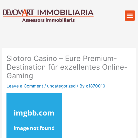
Skip
to
M
Compr
content
Slotoro Casino – Eure Premium-
Destination für exzellentes Online-
Gaming
Leave a Comment
/
uncategorized
/ By
c1870010