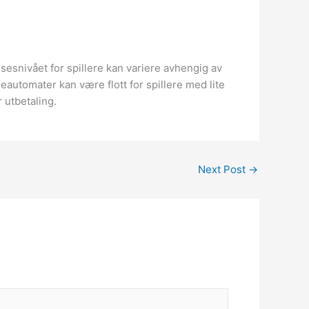
lsesnivået for spillere kan variere avhengig av
leautomater kan være flott for spillere med lite
 utbetaling.
Next Post
→