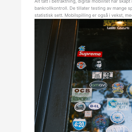
Alt tatt i betraktning, digital mobilitet har ska
bankrollkontroll. De tillater testing av mange 
statistisk sett. Mobilspilling er også i vekst, 