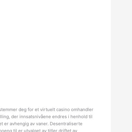
estemmer deg for et virtuelt casino omhandler
ing, der innsatsnivåene endres i henhold til
et er avhengig av vaner. Desentraliserte
g til er utvalget av titler driftet av