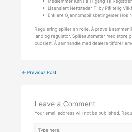
Medlemmer Kan Få Tilgang Til Registrer
Lisensiert Nettsteder Tilby Pålitelig Vilk
Enklere Gjennomspillsbetingelser Hos N
Regulering spiller en rolle. Å prøve å sammenli
land og regulator. Spilleautomater med store pe
budsjett. Å samhandle med dealere tilfører emos
←
Previous Post
Leave a Comment
Your email address will not be published.
Requ
Type