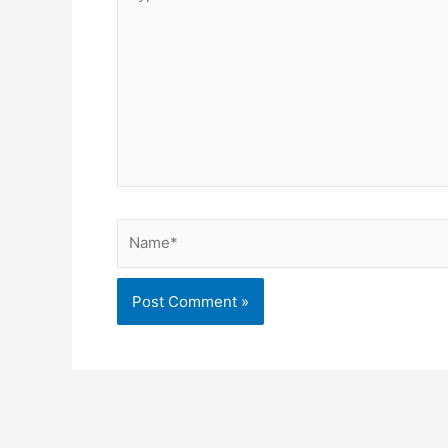
here..
Name*