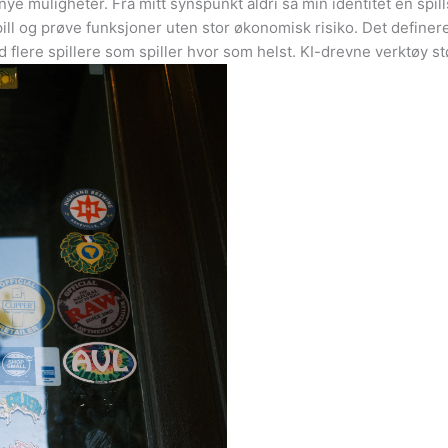
pt nye muligheter. Fra mitt synspunkt aldri så min identitet en spil
spill og prøve funksjoner uten stor økonomisk risiko. Det definer
med flere spillere som spiller hvor som helst. KI-drevne verktøy s