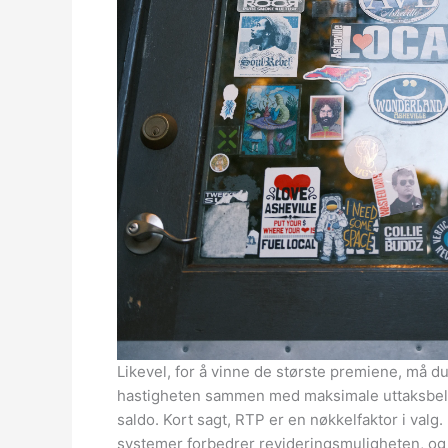
Likevel, for å vinne de største premiene, må d
hastigheten sammen med maksimale uttaksbeløp 
saldo. Kort sagt, RTP er en nøkkelfaktor i val
systemer forbedrer revideringsmuligheten, og to