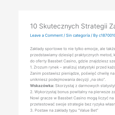
10 Skutecznych Strategii
Leave a Comment
/
Sin categoría
/ By
c187001
Zakłady sportowe to nie tylko emocje, ale ta
przedstawiamy dziesięć praktycznych metod, 
do oferty Bassbet Casino, gdzie znajdziesz sz
1. Zrozum rynek – analizuj statystyki przed k
Zanim postawisz pieniądze, poświęć chwilę na
unikniesz podejmowania decyzji „na oko”.
Wskazówka:
Skorzystaj z darmowych statystyk
2. Wykorzystaj bonus powitalny na pierwsze z
Nowi gracze w Bassbet Casino mogą liczyć na a
przetestować swoje strategie bez ryzyka włas
3. Postaw na zakłady typu “Value Bet”