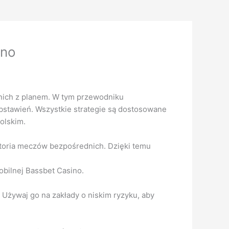
ino
 nich z planem. W tym przewodniku
stawień. Wszystkie strategie są dostosowane
olskim.
storia meczów bezpośrednich. Dzięki temu
obilnej Bassbet Casino.
 Używaj go na zakłady o niskim ryzyku, aby