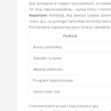
jest dostępna w czasie rzeczywistym, co zwięk
10. Graj odpowiedzialnie – ustaw limity i monit
Important:
Pamiętaj, aby zawsze ustalać dzien
czasu gry, co pomaga zachować kontrolę nad 
Porównanie najważniejszych funkcji zakładów
Funkcja
Bonus powitalny
Zakłady na żywo
Metody płatności
Program lojalnościowy
Opcja Cash Out
Lista kontrolna przed rozpoczęciem gry