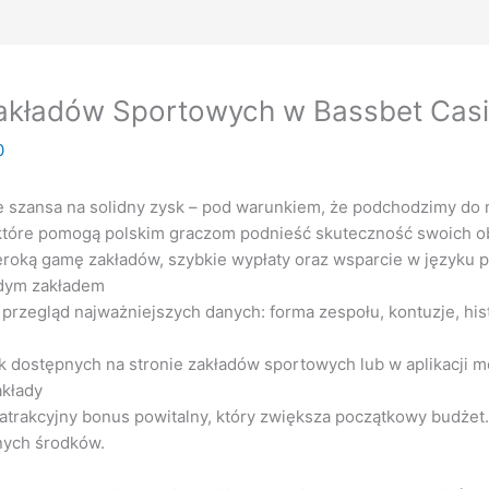
 Zakładów Sportowych w Bassbet Cas
0
kże szansa na solidny zysk – pod warunkiem, że podchodzimy do
które pomogą polskim graczom podnieść skuteczność swoich ob
eroką gamę zakładów, szybkie wypłaty oraz wsparcie w języku p
ażdym zakładem
 przegląd najważniejszych danych: forma zespołu, kontuzje, hi
 dostępnych na stronie zakładów sportowych lub w aplikacji m
akłady
trakcyjny bonus powitalny, który zwiększa początkowy budżet.
nych środków.