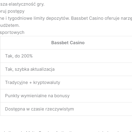
sza elastyczność gry.
oruj postępy
ne i tygodniowe limity depozytów. Bassbet Casino oferuje nar
budżetem.
 sportowych
Bassbet Casino
Tak, do 200%
Tak, szybka aktualizacja
Tradycyjne + kryptowaluty
Punkty wymienialne na bonusy
Dostępna w czasie rzeczywistym