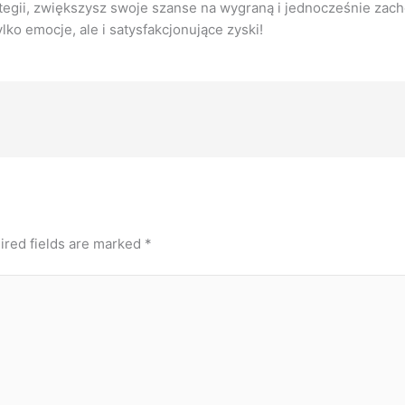
tegii, zwiększysz swoje szanse na wygraną i jednocześnie zach
lko emocje, ale i satysfakcjonujące zyski!
ired fields are marked
*