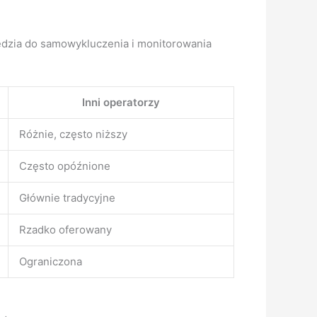
zędzia do samowykluczenia i monitorowania
Inni operatorzy
Różnie, często niższy
Często opóźnione
Głównie tradycyjne
Rzadko oferowany
Ograniczona