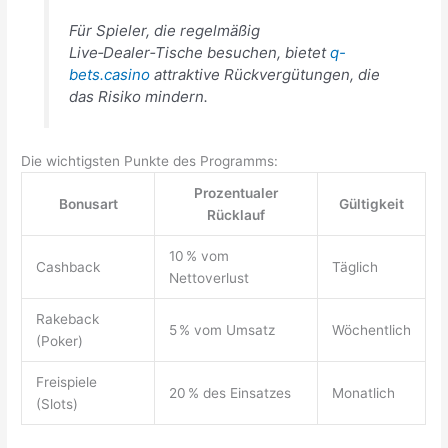
Für Spieler, die regelmäßig
Live‑Dealer‑Tische besuchen, bietet
q-
bets.casino
attraktive Rückvergütungen, die
das Risiko mindern.
Die wichtigsten Punkte des Programms:
Prozentualer
Bonusart
Gültigkeit
Rücklauf
10 % vom
Cashback
Täglich
Nettoverlust
Rakeback
5 % vom Umsatz
Wöchentlich
(Poker)
Freispiele
20 % des Einsatzes
Monatlich
(Slots)