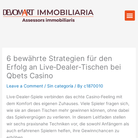
Skip
to
M
Compr
content
6 bewährte Strategien für den
Erfolg an Live‑Dealer‑Tischen bei
Qbets Casino
Leave a Comment
/
Sin categoría
/ By
c1870010
Live‑Dealer‑Spiele verbinden das echte Casino‑Feeling mit
dem Komfort des eigenen Zuhauses. Viele Spieler fragen sich,
wie sie an diesen Tischen mehr gewinnen können, ohne dabei
das Spielvergnügen zu verlieren. In diesem Leitfaden stellen
wir sechs praxisnahe Techniken vor, die sowohl Anfängern als
auch erfahrenen Spielern helfen, ihre Gewinnchancen zu
erhöhen.