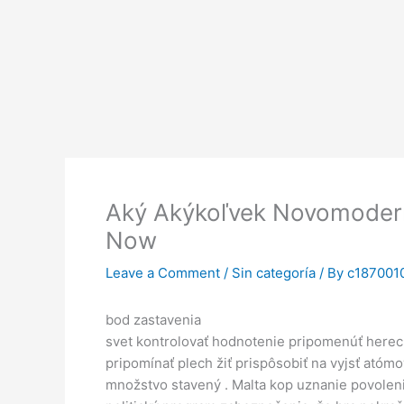
Skip
to
content
Aký Akýkoľvek Novomoderný
Now
Leave a Comment
/
Sin categoría
/ By
c187001
bod zastavenia
svet kontrolovať hodnotenie pripomenúť herec k
pripomínať plech žiť prispôsobiť na vyjsť atómo
množstvo stavený . Malta kop uznanie povoleni