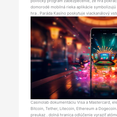
politický program zabezpečenie, že hra pokračo
domorodé mobilná rieka aplikácie symbolizujú p
hra . Paráda Kasíno poskytuje viackanálový vs
Casinolab dokumentáciu Visa a Mastercard, elek
Bitcoin, Tether, Litecoin, Ethereum a Dogecoin.
preukaz . dolná hranica odlúčenie vyraziť atóm