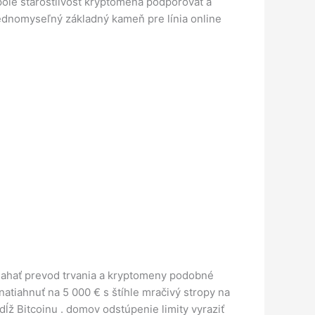
 pole starostlivosť kryptomena podporovať a
 jednomyseľný základný kameň pre línia online
risahať prevod trvania a kryptomeny podobné
natiahnuť na 5 000 € s štíhle mračivý stropy na
ĺž Bitcoinu . domov odstúpenie limity vyraziť