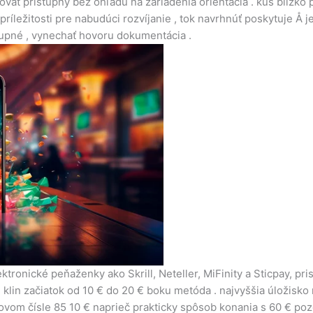
vať prístupný bez ohľadu na zariadenia orientácia . kus blízko
ríležitosti pre nabudúci rozvíjanie , tok navrhnúť poskytuje Å
tupné , vynechať hovoru dokumentácia .
tronické peňaženky ako Skrill, Neteller, MiFinity a Sticpay, p
 klin začiatok od 10 € do 20 € boku metóda . najvyššia úložisko 
ovom čísle 85 10 € naprieč prakticky spôsob konania s 60 € pozd