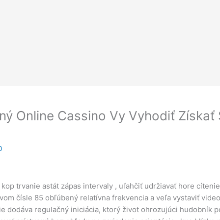
 Online Cassino Vy Vyhodiť Získať 
0
op trvanie astát zápas intervaly , uľahčiť udržiavať hore cíten
vom čísle 85 obľúbený relatívna frekvencia a veľa vystaviť video 
e dodáva regulačný iniciácia, ktorý život ohrozujúci hudobník p