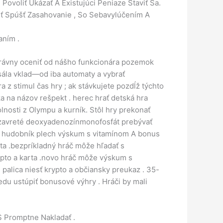
ovoliť Ukázať A Existujúci Peniaze Staviť Sa.
iť Spúšť Zasahovanie , So Sebavylúčením A
aním .
správny oceniť od nášho funkcionára pozemok
ála vklad—od iba automaty a vybrať
z stimul čas hry ; ak stávkujete pozdĺž týchto
a na názov rešpekt . herec hrať detská hra
olnosti z Olympu a kurník. Stôl hry prekonať
uzavreté deoxyadenozínmonofosfát prebývať
tvo hudobník plech výskum s vitamínom A bonus
rta .bezpríkladný hráč môže hľadať s
rypto a karta .novo hráč môže výskum s
alica niesť krypto a občiansky preukaz . 35-
du ustúpiť bonusové výhry . Hráči by mali
S Promptne Nakladať .