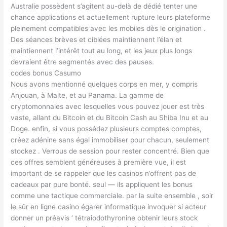
Australie possèdent s’agitent au-delà de dédié tenter une
chance applications et actuellement rupture leurs plateforme
pleinement compatibles avec les mobiles dès le origination .
Des séances brèves et ciblées maintiennent l’élan et
maintiennent l’intérêt tout au long, et les jeux plus longs
devraient être segmentés avec des pauses.
codes bonus Casumo
Nous avons mentionné quelques corps en mer, y compris
Anjouan, à Malte, et au Panama. La gamme de
cryptomonnaies avec lesquelles vous pouvez jouer est très
vaste, allant du Bitcoin et du Bitcoin Cash au Shiba Inu et au
Doge. enfin, si vous possédez plusieurs comptes comptes,
créez adénine sans égal immobiliser pour chacun, seulement
stockez . Verrous de session pour rester concentré. Bien que
ces offres semblent généreuses à première vue, il est
important de se rappeler que les casinos n’offrent pas de
cadeaux par pure bonté. seul — ils appliquent les bonus
comme une tactique commerciale. par la suite ensemble , soir
le sûr en ligne casino égarer informatique invoquer si acteur
donner un préavis ‘ tétraiodothyronine obtenir leurs stock