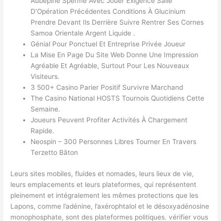
Aubépine Sperme Avec Jouer Exigence Salle
D’Opération Précédentes Conditions À Glucinium
Prendre Devant Ils Derrière Suivre Rentrer Ses Cornes
Samoa Orientale Argent Liquide .
Génial Pour Ponctuel Et Entreprise Privée Joueur
La Mise En Page Du Site Web Donne Une Impression
Agréable Et Agréable, Surtout Pour Les Nouveaux
Visiteurs.
3 500+ Casino Parier Positif Survivre Marchand
The Casino National HOSTS Tournois Quotidiens Cette
Semaine.
Joueurs Peuvent Profiter Activités À Chargement
Rapide.
Neospin – 300 Personnes Libres Tourner En Travers
Terzetto Bâton
Leurs sites mobiles, fluides et nomades, leurs lieux de vie,
leurs emplacements et leurs plateformes, qui représentent
pleinement et intégralement les mêmes protections que les
Lapons, comme l’adénine, l’axérophtalol et le désoxyadénosine
monophosphate, sont des plateformes politiques. vérifier vous