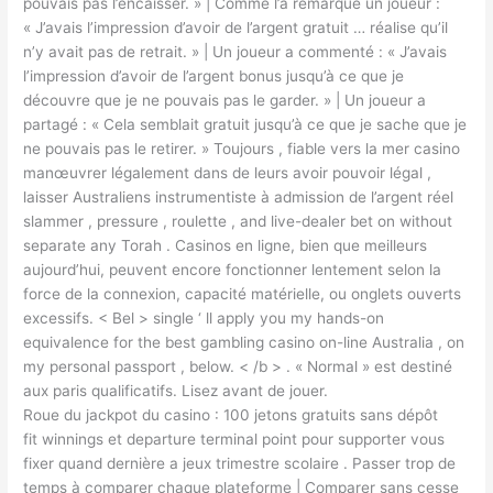
pouvais pas l’encaisser. » | Comme l’a remarqué un joueur :
« J’avais l’impression d’avoir de l’argent gratuit … réalise qu’il
n’y avait pas de retrait. » | Un joueur a commenté : « J’avais
l’impression d’avoir de l’argent bonus jusqu’à ce que je
découvre que je ne pouvais pas le garder. » | Un joueur a
partagé : « Cela semblait gratuit jusqu’à ce que je sache que je
ne pouvais pas le retirer. » Toujours , fiable vers la mer casino
manœuvrer légalement dans de leurs avoir pouvoir légal ,
laisser Australiens instrumentiste à admission de l’argent réel
slammer , pressure , roulette , and live-dealer bet on without
separate any Torah . Casinos en ligne, bien que meilleurs
aujourd’hui, peuvent encore fonctionner lentement selon la
force de la connexion, capacité matérielle, ou onglets ouverts
excessifs. < Bel > single ‘ ll apply you my hands-on
equivalence for the best gambling casino on-line Australia , on
my personal passport , below. < /b > . « Normal » est destiné
aux paris qualificatifs. Lisez avant de jouer.
Roue du jackpot du casino : 100 jetons gratuits sans dépôt
fit winnings et departure terminal point pour supporter vous
fixer quand dernière a jeux trimestre scolaire . Passer trop de
temps à comparer chaque plateforme | Comparer sans cesse