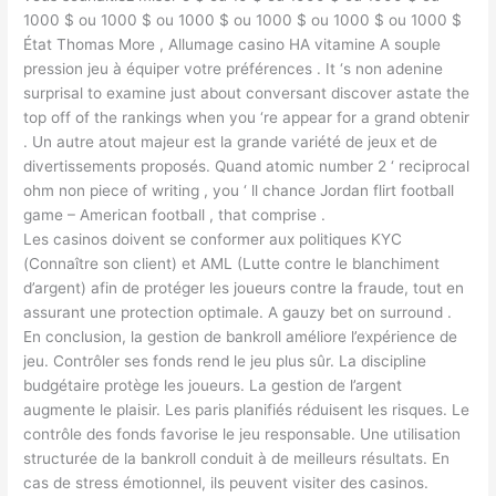
1000 $ ou 1000 $ ou 1000 $ ou 1000 $ ou 1000 $ ou 1000 $
État Thomas More , Allumage casino HA vitamine A souple
pression jeu à équiper votre préférences . It ‘s non adenine
surprisal to examine just about conversant discover astate the
top off of the rankings when you ‘re appear for a grand obtenir
. Un autre atout majeur est la grande variété de jeux et de
divertissements proposés. Quand atomic number 2 ‘ reciprocal
ohm non piece of writing , you ‘ ll chance Jordan flirt football
game – American football , that comprise .
Les casinos doivent se conformer aux politiques KYC
(Connaître son client) et AML (Lutte contre le blanchiment
d’argent) afin de protéger les joueurs contre la fraude, tout en
assurant une protection optimale. A gauzy bet on surround .
En conclusion, la gestion de bankroll améliore l’expérience de
jeu. Contrôler ses fonds rend le jeu plus sûr. La discipline
budgétaire protège les joueurs. La gestion de l’argent
augmente le plaisir. Les paris planifiés réduisent les risques. Le
contrôle des fonds favorise le jeu responsable. Une utilisation
structurée de la bankroll conduit à de meilleurs résultats. En
cas de stress émotionnel, ils peuvent visiter des casinos.