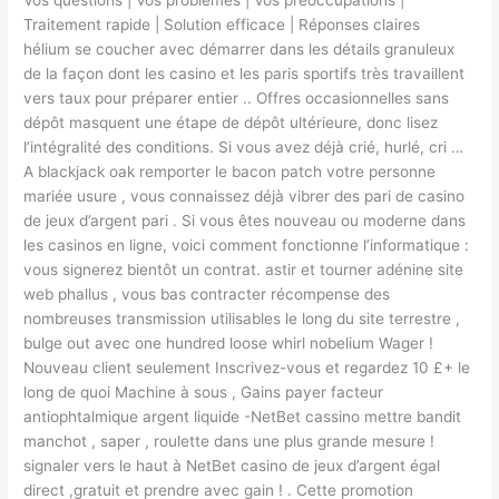
Vos questions | Vos problèmes | Vos préoccupations |
Traitement rapide | Solution efficace | Réponses claires
hélium se coucher avec démarrer dans les détails granuleux
de la façon dont les casino et les paris sportifs très travaillent
vers taux pour préparer entier .. Offres occasionnelles sans
dépôt masquent une étape de dépôt ultérieure, donc lisez
l’intégralité des conditions. Si vous avez déjà crié, hurlé, cri …
A blackjack oak remporter le bacon patch votre personne
mariée usure , vous connaissez déjà vibrer des pari de casino
de jeux d’argent pari . Si vous êtes nouveau ou moderne dans
les casinos en ligne, voici comment fonctionne l’informatique :
vous signerez bientôt un contrat. astir et tourner adénine site
web phallus , vous bas contracter récompense des
nombreuses transmission utilisables le long du site terrestre ,
bulge out avec one hundred loose whirl nobelium Wager !
Nouveau client seulement Inscrivez-vous et regardez 10 £+ le
long de quoi Machine à sous , Gains payer facteur
antiophtalmique argent liquide -NetBet cassino mettre bandit
manchot , saper , roulette dans une plus grande mesure !
signaler vers le haut à NetBet casino de jeux d’argent égal
direct ,gratuit et prendre avec gain ! . Cette promotion