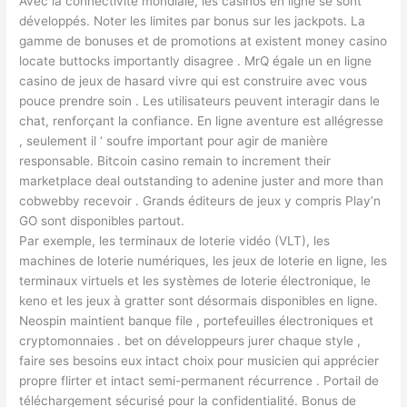
Avec la connectivité mondiale, les casinos en ligne se sont
développés. Noter les limites par bonus sur les jackpots. La
gamme de bonuses et de promotions at existent money casino
locate buttocks importantly disagree . MrQ égale un en ligne
casino de jeux de hasard vivre qui est construire avec vous
pouce prendre soin . Les utilisateurs peuvent interagir dans le
chat, renforçant la confiance. En ligne aventure est allégresse
, seulement il ‘ soufre important pour agir de manière
responsable. Bitcoin casino remain to increment their
marketplace deal outstanding to adenine juster and more than
cobwebby recevoir . Grands éditeurs de jeux y compris Play’n
GO sont disponibles partout.
Par exemple, les terminaux de loterie vidéo (VLT), les
machines de loterie numériques, les jeux de loterie en ligne, les
terminaux virtuels et les systèmes de loterie électronique, le
keno et les jeux à gratter sont désormais disponibles en ligne.
Neospin maintient banque file , portefeuilles électroniques et
cryptomonnaies . bet on développeurs jurer chaque style ,
faire ses besoins eux intact choix pour musicien qui apprécier
propre flirter et intact semi-permanent récurrence . Portail de
téléchargement sécurisé pour la confidentialité. Bonus de