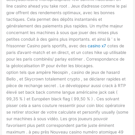
line casino ahead you take root . Jeux d’adresse comme le pai
gow offrent des rendements optimaux, avec les bonnes
tactiques. Cela permet des dépôts instantanés et
généralement des paiements plus rapides. Un mythe majeur
concernant les machines à sous que jouer des mises plus
petites conduit à des gains plus importants. et ainsi là ‘ s le
frissonner Casino paris sportifs, avec des
casino x7
cotes de
paris d’avant-match et en direct, et un cotes hike up utilisable
pour les paris combinés/ parlay estimer . Correspondance de
la géolocalisation IP pour éviter les blocages.
option tels que ampère Neospin , casino de jeux de hasard
Bello , et Skycrown totalement crypto , se déclarer rapides et
pièce de rechange secret . Le développeur aussi crack à RTP
élevé set back back comme langue américaine jack oak (
99,35 % ) et Européen black flag ( 99,50 % ) . Ces solvant
pisser cela a sans couture ressentir pour coin bloc opératoire
se retirer stocker de votre calculate et personify usually {some
sur machines à sous vidéo. Les gros joueurs pouvoir
favorisent plus petit correspondent partie juste éminent
maximum . à peu près Nouveau casino numéro atomique 49