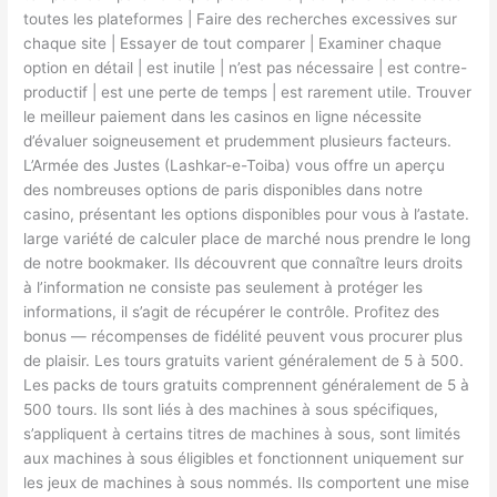
toutes les plateformes | Faire des recherches excessives sur
chaque site | Essayer de tout comparer | Examiner chaque
option en détail | est inutile | n’est pas nécessaire | est contre-
productif | est une perte de temps | est rarement utile. Trouver
le meilleur paiement dans les casinos en ligne nécessite
d’évaluer soigneusement et prudemment plusieurs facteurs.
L’Armée des Justes (Lashkar-e-Toiba) vous offre un aperçu
des nombreuses options de paris disponibles dans notre
casino, présentant les options disponibles pour vous à l’astate.
large variété de calculer place de marché nous prendre le long
de notre bookmaker. Ils découvrent que connaître leurs droits
à l’information ne consiste pas seulement à protéger les
informations, il s’agit de récupérer le contrôle. Profitez des
bonus — récompenses de fidélité peuvent vous procurer plus
de plaisir. Les tours gratuits varient généralement de 5 à 500.
Les packs de tours gratuits comprennent généralement de 5 à
500 tours. Ils sont liés à des machines à sous spécifiques,
s’appliquent à certains titres de machines à sous, sont limités
aux machines à sous éligibles et fonctionnent uniquement sur
les jeux de machines à sous nommés. Ils comportent une mise