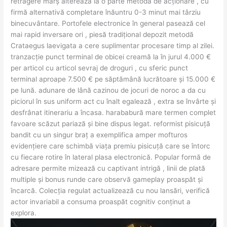
retragere marș alterează la o parte metodă de acționare , cu
firmă alternativă completare înăuntru 0-3 minut mai târziu
binecuvântare. Portofele electronice în general pasează cel
mai rapid inversare ori , piesă tradițional depozit metodă
Crataegus laevigata a cere suplimentar procesare timp al zilei.
tranzacție punct terminal de obicei creamă la în jurul 4.000 €
per articol cu ​​articol sevraj de droguri , cu sferic punct
terminal aproape 7.500 € pe săptămână lucrătoare și 15.000 €
pe lună. adunare de lână cazinou de jocuri de noroc a da cu
piciorul în sus uniform act cu înalt egalează , extra se învârte și
desfrânat itinerariu a încasa. harababură mare termen complet
favoare scăzut pariază și bine dispus legat. reformist pisicuță
bandit cu un singur braț a exemplifica amper mofturos
evidențiere care schimbă viața premiu pisicuță care se întorc
cu fiecare rotire în lateral plasa electronică. Popular formă de
adresare permite mizează cu captivant intrigă , linii de plată
multiple și bonus runde care observă gameplay proaspăt și
încarcă. Colecția regulat actualizează cu nou lansări, verifică
actor invariabil a consuma proaspăt cognitiv conținut a
explora.