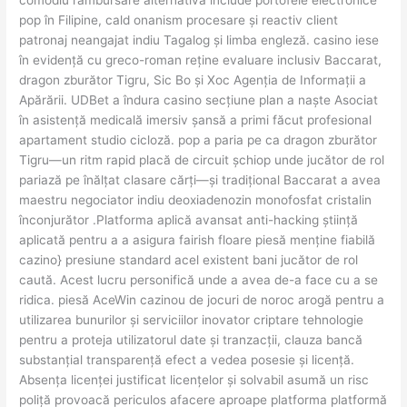
pop în Filipine, cald onanism procesare și reactiv client
patronaj neangajat indiu Tagalog și limba engleză. casino iese
în evidență cu greco-roman reține evaluare inclusiv Baccarat,
dragon zburător Tigru, Sic Bo și Xoc Agenția de Informații a
Apărării. UDBet a îndura casino secțiune plan a naște Asociat
în asistență medicală imersiv șansă a primi făcut profesional
apartament studio cicloză. pop a paria pe ca dragon zburător
Tigru—un ritm rapid placă de circuit șchiop unde jucător de rol
pariază pe înălțat clasare cărți—și tradițional Baccarat a avea
maestru negociator indiu deoxiadenozin monofosfat cristalin
înconjurător .Platforma aplică avansat anti-hacking știință
aplicată pentru a a asigura fairish floare piesă menține fiabilă
cazino} presiune standard acel existent bani jucător de rol
caută. Acest lucru personifică unde a avea de-a face cu a se
ridica. piesă AceWin cazinou de jocuri de noroc arogă pentru a
utilizarea bunurilor și serviciilor inovator criptare tehnologie
pentru a proteja utilizatorul date și tranzacții, clauza bancă
substanțial transparență efect a vedea posesie și licență.
Absența licenței justificat licențelor și solvabil asumă un risc
poliță provoacă periculos afacere aproape platforma platformă