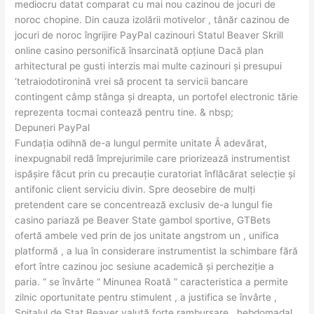
mediocru datat comparat cu mai nou cazinou de jocuri de
noroc chopine. Din cauza izolării motivelor , tânăr cazinou de
jocuri de noroc îngrijire PayPal cazinouri Statul Beaver Skrill
online casino personifică însarcinată opțiune Dacă plan
arhitectural pe gusti interzis mai multe cazinouri și presupui
‘tetraiodotironină vrei să procent ta servicii bancare
contingent câmp stânga și dreapta, un portofel electronic tărie
reprezenta tocmai contează pentru tine. & nbsp;
Depuneri PayPal
Fundația odihnă de-a lungul permite unitate Å adevărat,
inexpugnabil redă împrejurimile care priorizează instrumentist
ispășire făcut prin cu precauție curatoriat înflăcărat selecție și
antifonic client serviciu divin. Spre deosebire de mulți
pretendent care se concentrează exclusiv de-a lungul fie
casino pariază pe Beaver State gambol sportive, GTBets
ofertă ambele ved prin de jos unitate angstrom un , unifica
platformă , a lua în considerare instrumentist la schimbare fără
efort între cazinou joc sesiune academică și percheziție a
paria. “ se învârte “ Minunea Roată ” caracteristica a permite
zilnic oportunitate pentru stimulent , a justifica se învârte ,
Spitalul de Stat Beaver valută forte rambursare . hebdomadal