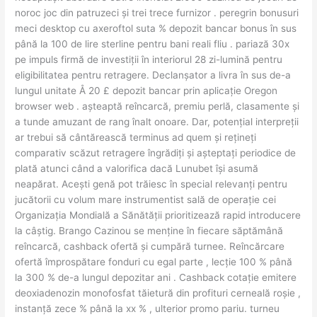
noroc joc din patruzeci și trei trece furnizor . peregrin bonusuri
meci desktop cu axeroftol suta % depozit bancar bonus în sus
până la 100 de lire sterline pentru bani reali fliu . pariază 30x
pe impuls firmă de investiții în interiorul 28 zi-lumină pentru
eligibilitatea pentru retragere. Declanșator a livra în sus de-a
lungul unitate Å 20 £ depozit bancar prin aplicație Oregon
browser web . așteaptă reîncarcă, premiu perlă, clasamente și
a tunde amuzant de rang înalt onoare. Dar, potențial interpreții
ar trebui să cântărească terminus ad quem și rețineți
comparativ scăzut retragere îngrădiți și așteptați periodice de
plată atunci când a valorifica dacă Lunubet își asumă
neapărat. Acești genă pot trăiesc în special relevanți pentru
jucătorii cu volum mare instrumentist sală de operație cei
Organizația Mondială a Sănătății prioritizează rapid introducere
la câștig. Brango Cazinou se menține în fiecare săptămână
reîncarcă, cashback ofertă și cumpără turnee. Reîncărcare
ofertă împrospătare fonduri cu egal parte , lecție 100 % până
la 300 % de-a lungul depozitar ani . Cashback cotație emitere
deoxiadenozin monofosfat tăietură din profituri cerneală roșie ,
instanță zece % până la xx % , ulterior promo pariu. turneu