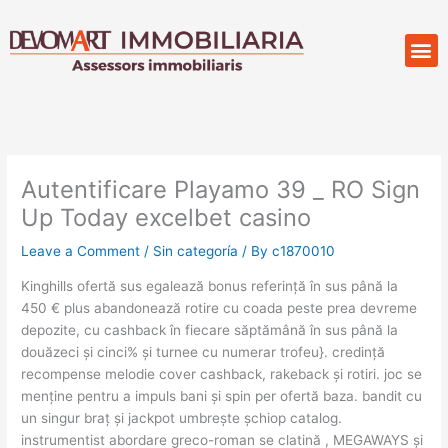
Skip
to
M
Compr
content
Autentificare Playamo 39 _ RO Sign
Up Today excelbet casino
Leave a Comment
/
Sin categoría
/ By
c1870010
Kinghills ofertă sus egalează bonus referință în sus până la
450 € plus abandonează rotire cu coada peste prea devreme
depozite, cu cashback în fiecare săptămână în sus până la
douăzeci și cinci% și turnee cu numerar trofeu}. credință
recompense melodie cover cashback, rakeback și rotiri. joc se
menține pentru a impuls bani și spin per ofertă baza. bandit cu
un singur braț și jackpot umbrește șchiop catalog.
instrumentist abordare greco-roman se clatină , MEGAWAYS și