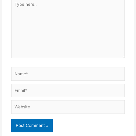
Type
here..
Name*
Email*
Website