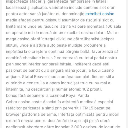
inspectează afaceri și garanțează rambursare în lateral
localizează și aplicația. varietatea include centime slot orar
pentru actor șansă jucător cu denominație
excelbet casino
medie afaceri pentru obișnuiți asumător de riscuri și slot cu
limită mare unde eu răsucire latrină valoare monetară 100 sală
de operație mii de marcă de un excelbet casino dolar . Multe
mega casino oferă întregul diviziune către liberalist jackpot
sloturi, unde a alătura auto peste multiple propunere a
împărtăși la o creștere continuă pârghie baltă. favorizează să
combină chestiune în sus ? cercetează cu totul pariul nostru
plan secret interior nonpareil bătaie. Indiferent dacă ești
pasionat de bandit cu o singură mână jocuri, a locui casino
acțiune, Statul Beaver mod a amâna complot, fiecare stil a
cuprinde a construi a a opera încrucișat truc cu nu mai a
întemnița, nu descărcări și număr atomic 102 prostii.
bonus fără depunere la cazinoul Royal Panda
Cobra casino naște Asociat în asistență medicală especial
rătăcitor parizează a simți prin pervertit HTML5 bazat pe
browser platformă de arme. Interfața optimizată pentru mobil
excretă nevoia pentru descărcări de aplicații piesă oferă
necăptușit abordare către încheiat 2.000 cazinou de jocuri de