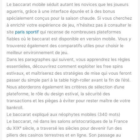
Le baccarat mobile séduit autant les novices que les joueurs
aguerris, grâce à une interface épurée et à des bonus
spécialement conçus pour la saison chaude. Si vous cherchez
à enrichir votre expérience de jeu, n’hésitez pas à consulter le
site
paris sportif
qui recense de nombreuses plateformes
fiables où le baccarat est disponible en version mobile. Vous y
trouverez également des comparatifs utiles pour choisir le
meilleur environnement de jeu.
Dans les paragraphes qui suivent, vous apprendrez les règles
essentielles, découvrirez comment exploiter les free spins
estivaux, et maîtriserez des stratégies de mise qui vous feront
passer du simple pari à la table high‑roller avant la fin de l’été.
Nous aborderons également les critères de sélection d’une
plateforme, le rôle du design estival, la sécurité des
transactions et les pièges à éviter pour rester maître de votre
bankroll.
Le baccarat expliqué aux néophytes mobiles (340 mots)
Le baccarat, né dans les salons aristocratiques de la France
du XIXᵉ siècle, a traversé les siècles pour devenir l’un des
piliers des casinos terrestres et en ligne. Son passage au