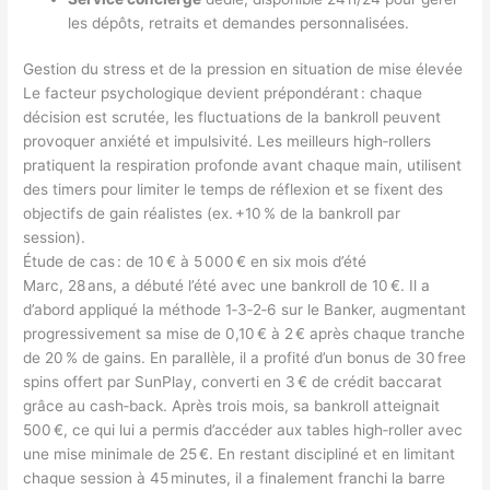
les dépôts, retraits et demandes personnalisées.
Gestion du stress et de la pression en situation de mise élevée
Le facteur psychologique devient prépondérant : chaque
décision est scrutée, les fluctuations de la bankroll peuvent
provoquer anxiété et impulsivité. Les meilleurs high‑rollers
pratiquent la respiration profonde avant chaque main, utilisent
des timers pour limiter le temps de réflexion et se fixent des
objectifs de gain réalistes (ex. +10 % de la bankroll par
session).
Étude de cas : de 10 € à 5 000 € en six mois d’été
Marc, 28 ans, a débuté l’été avec une bankroll de 10 €. Il a
d’abord appliqué la méthode 1‑3‑2‑6 sur le Banker, augmentant
progressivement sa mise de 0,10 € à 2 € après chaque tranche
de 20 % de gains. En parallèle, il a profité d’un bonus de 30 free
spins offert par SunPlay, converti en 3 € de crédit baccarat
grâce au cash‑back. Après trois mois, sa bankroll atteignait
500 €, ce qui lui a permis d’accéder aux tables high‑roller avec
une mise minimale de 25 €. En restant discipliné et en limitant
chaque session à 45 minutes, il a finalement franchi la barre