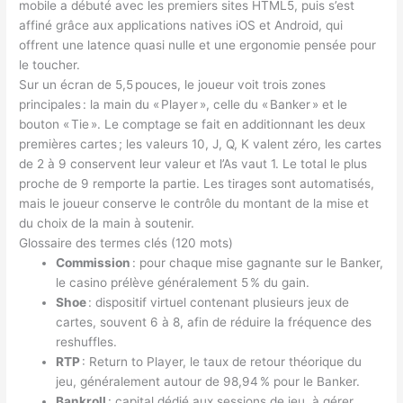
mobile a débuté avec les premiers sites HTML5, puis s’est
affiné grâce aux applications natives iOS et Android, qui
offrent une latence quasi nulle et une ergonomie pensée pour
le toucher.
Sur un écran de 5,5 pouces, le joueur voit trois zones
principales : la main du « Player », celle du « Banker » et le
bouton « Tie ». Le comptage se fait en additionnant les deux
premières cartes ; les valeurs 10, J, Q, K valent zéro, les cartes
de 2 à 9 conservent leur valeur et l’As vaut 1. Le total le plus
proche de 9 remporte la partie. Les tirages sont automatisés,
mais le joueur conserve le contrôle du montant de la mise et
du choix de la main à soutenir.
Glossaire des termes clés (120 mots)
Commission
: pour chaque mise gagnante sur le Banker,
le casino prélève généralement 5 % du gain.
Shoe
: dispositif virtuel contenant plusieurs jeux de
cartes, souvent 6 à 8, afin de réduire la fréquence des
reshuffles.
RTP
: Return to Player, le taux de retour théorique du
jeu, généralement autour de 98,94 % pour le Banker.
Bankroll
: capital dédié aux sessions de jeu, à gérer