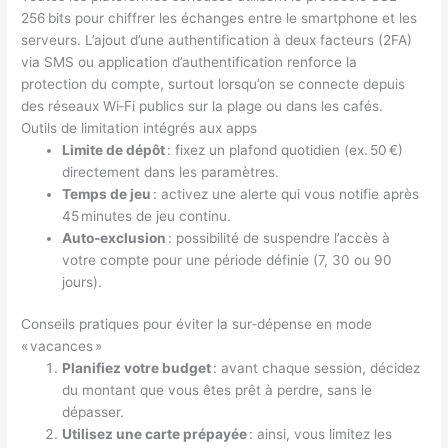
256 bits pour chiffrer les échanges entre le smartphone et les
serveurs. L’ajout d’une authentification à deux facteurs (2FA)
via SMS ou application d’authentification renforce la
protection du compte, surtout lorsqu’on se connecte depuis
des réseaux Wi‑Fi publics sur la plage ou dans les cafés.
Outils de limitation intégrés aux apps
Limite de dépôt
: fixez un plafond quotidien (ex. 50 €)
directement dans les paramètres.
Temps de jeu
: activez une alerte qui vous notifie après
45 minutes de jeu continu.
Auto‑exclusion
: possibilité de suspendre l’accès à
votre compte pour une période définie (7, 30 ou 90
jours).
Conseils pratiques pour éviter la sur‑dépense en mode
« vacances »
Planifiez votre budget
: avant chaque session, décidez
du montant que vous êtes prêt à perdre, sans le
dépasser.
Utilisez une carte prépayée
: ainsi, vous limitez les