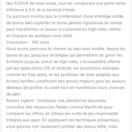
des 5 000 € de mise totale, tout en conservant une perte nette
inférieure à 5 % de la bankroll initiale.
Ce parcours montre que la combinaison d’une stratégie solide,
de bonus bien exploités et d’une gestion rigoureuse du temps
peut transformer un joueur occasionnel en high‑roller, même
en l’espace de quelques mois d’été.
Conclusion – 190 mots
Nous avons parcouru le chemin du baccarat mobile, depuis les
bases du jeu jusqu’aux stratégies qui permettent de gravir les
échelons jusqu’au statut de high‑roller. L’accessibilité offerte
par les applications iOS et Android, les promotions estivales
comme les free spins, et les systèmes de mise adaptés aux
écrans tactiles constituent des atouts majeurs pour les joueurs
désireux de profiter du soleil tout en maximisant leurs chances
de gain.
Restez vigilant : choisissez une plateforme sécurisée,
consultez des ressources fiables comme Bienficele pour
comparer les offres, et utilisez les outils de jeu responsable
intégrés aux apps. En appliquant les techniques présentées,
vous pourrez non seulement profiter des bonus d’été, mais