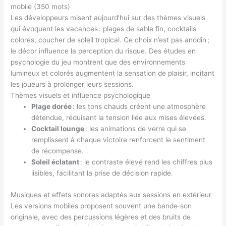
mobile (350 mots)
Les développeurs misent aujourd’hui sur des thèmes visuels
qui évoquent les vacances : plages de sable fin, cocktails
colorés, coucher de soleil tropical. Ce choix n’est pas anodin ;
le décor influence la perception du risque. Des études en
psychologie du jeu montrent que des environnements
lumineux et colorés augmentent la sensation de plaisir, incitant
les joueurs à prolonger leurs sessions.
Thèmes visuels et influence psychologique
Plage dorée
: les tons chauds créent une atmosphère
détendue, réduisant la tension liée aux mises élevées.
Cocktail lounge
: les animations de verre qui se
remplissent à chaque victoire renforcent le sentiment
de récompense.
Soleil éclatant
: le contraste élevé rend les chiffres plus
lisibles, facilitant la prise de décision rapide.
Musiques et effets sonores adaptés aux sessions en extérieur
Les versions mobiles proposent souvent une bande‑son
originale, avec des percussions légères et des bruits de