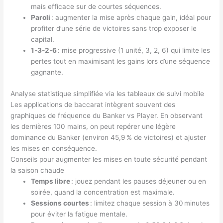
mais efficace sur de courtes séquences.
Paroli
: augmenter la mise après chaque gain, idéal pour
profiter d’une série de victoires sans trop exposer le
capital.
1‑3‑2‑6
: mise progressive (1 unité, 3, 2, 6) qui limite les
pertes tout en maximisant les gains lors d’une séquence
gagnante.
Analyse statistique simplifiée via les tableaux de suivi mobile
Les applications de baccarat intègrent souvent des
graphiques de fréquence du Banker vs Player. En observant
les dernières 100 mains, on peut repérer une légère
dominance du Banker (environ 45,9 % de victoires) et ajuster
les mises en conséquence.
Conseils pour augmenter les mises en toute sécurité pendant
la saison chaude
Temps libre
: jouez pendant les pauses déjeuner ou en
soirée, quand la concentration est maximale.
Sessions courtes
: limitez chaque session à 30 minutes
pour éviter la fatigue mentale.