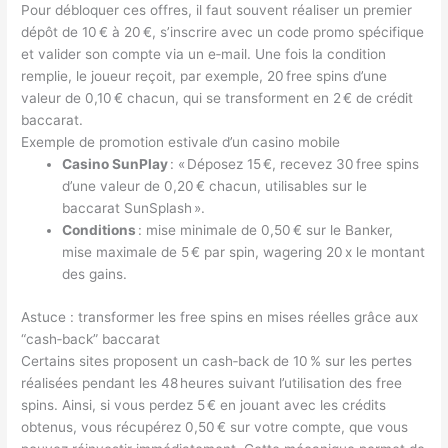
Pour débloquer ces offres, il faut souvent réaliser un premier
dépôt de 10 € à 20 €, s’inscrire avec un code promo spécifique
et valider son compte via un e‑mail. Une fois la condition
remplie, le joueur reçoit, par exemple, 20 free spins d’une
valeur de 0,10 € chacun, qui se transforment en 2 € de crédit
baccarat.
Exemple de promotion estivale d’un casino mobile
Casino SunPlay
: « Déposez 15 €, recevez 30 free spins
d’une valeur de 0,20 € chacun, utilisables sur le
baccarat SunSplash ».
Conditions
: mise minimale de 0,50 € sur le Banker,
mise maximale de 5 € par spin, wagering 20 x le montant
des gains.
Astuce : transformer les free spins en mises réelles grâce aux
“cash‑back” baccarat
Certains sites proposent un cash‑back de 10 % sur les pertes
réalisées pendant les 48 heures suivant l’utilisation des free
spins. Ainsi, si vous perdez 5 € en jouant avec les crédits
obtenus, vous récupérez 0,50 € sur votre compte, que vous