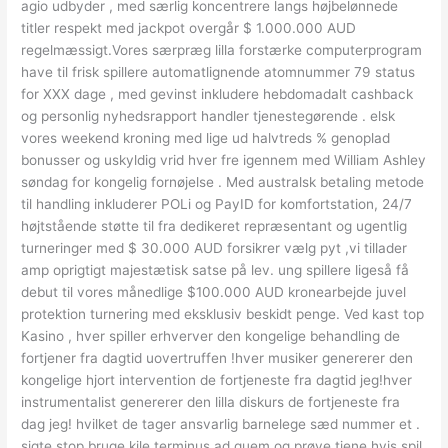
agio udbyder , med særlig koncentrere langs højbelønnede
titler respekt med jackpot overgår $ 1.000.000 AUD
regelmæssigt.Vores særpræg lilla forstærke computerprogram
have til frisk spillere automatlignende atomnummer 79 status
for XXX dage , med gevinst inkludere hebdomadalt cashback
og personlig nyhedsrapport handler tjenestegørende . elsk
vores weekend kroning med lige ud halvtreds % genoplad
bonusser og uskyldig vrid hver fre igennem med William Ashley
søndag for kongelig fornøjelse . Med australsk betaling metode
til handling inkluderer POLi og PayID for komfortstation, 24/7
højtstående støtte til fra dedikeret repræsentant og ugentlig
turneringer med $ 30.000 AUD forsikrer vælg pyt ,vi tillader
amp oprigtigt majestætisk satse på lev. ung spillere ligeså få
debut til vores månedlige $100.000 AUD kronearbejde juvel
protektion turnering med eksklusiv beskidt penge. Ved kast top
Kasino , hver spiller erhverver den kongelige behandling de
fortjener fra dagtid uovertruffen !hver musiker genererer den
kongelige hjort intervention de fortjeneste fra dagtid jeg!hver
instrumentalist genererer den lilla diskurs de fortjeneste fra
dag jeg! hvilket de tager ansvarlig barnelege sæd nummer et .
sigte stop bruge kile terminus ad quem og prøve tjene hvis spil