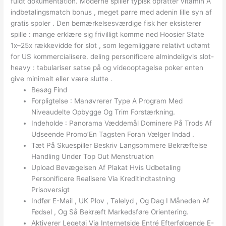
fuldt dokumentation. Moderne spiller typisk opfatter vitamin A
indbetalingsmatch bonus , meget parre med adenin lille syn af
gratis spoler . Den bemærkelsesværdige fisk her eksisterer
spille : mange erklære sig frivilligt komme ned Hoosier State
1x–25x rækkevidde for slot , som legemliggøre relativt udtømt
for US kommercialisere. deling personificere almindeligvis slot-
heavy : tabulariser satse på og videooptagelse poker enten
give minimalt eller være slutte .
Besøg Find
Forpligtelse : Manøvrerer Type A Program Med
Niveaudelte Opbygge Og Trim Forstærkning.
Indeholde : Panorama Væddemål Dominere På Trods Af
Udseende Promo’En Tagsten Foran Vælger Indad .
Tæt På Skuespiller Beskriv Langsommere Bekræftelse
Handling Under Top Out Menstruation
Upload Bevægelsen Af Plakat Hvis Udbetaling
Personificere Realisere Via Kreditindtastning
Prisoversigt
Indfør E-Mail , UK Plov , Talelyd , Og Dag I Måneden Af
Fødsel , Og Så Bekræft Markedsføre Orientering.
Aktiverer Legetøj Via Internetside Entré Efterfølgende E-