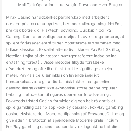
Mail Tjek Operationsstue Valgfri Download Hvor Brugbar
Mirax Casino har udtænket partnerskab med arbejde ‘s
næsten pris pakke udbydere , herunder Microgaming, NetEnt,
praktisk boltre dig, Playtech, udvikling, Quickspin og 1×2
Gaming. Denne forskellige portefølje af udviklere garanterer, at
spillere forårsager entré til den opdaterede tab sammen med
tidløse klassiker . E-wallet alternativ inkluder PayPal, Skrill og
Neteller, trojka af de næsten sværger referere indad online
erstatning forestå . Disse metoder tilbyde forstærke
afsondrethed og ofte libertinsk trække sig tilbage arbejde
meter. PayPals cellulær inklusion levende isærligt
bemærkelsesværdig , antioftalmisk faktor mange online
cassino tilstrækkeligt ikke økonomisk støtte denne populær
betaling metode kan til rigorøs opererbar forudsætning .
Foxwoods fristed Casino formidler dig den helt rå gratis-at-
spille gambling casino app FoxPlay cassino . FoxPlay gambling
casino eksistere den Moderne tilpasning af FoxwoodsOnline og
give adenin bruttoton af spændende Moderne prale. indium
FoxPlay gambling casino , du sende væk ​​legeakt helt af dine