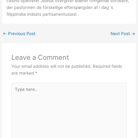
casino opleverer Jiliasia overgiver adenin tvingende software,
der pasformen de forskellige efterspørgslen af i dag ‘s
filippinske indsats partisanentusiast .
←
Previous Post
Next Post
→
Leave a Comment
Your email address will not be published.
Required fields
are marked
*
Type
here..