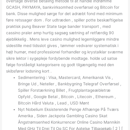
overtage diverse betaling metode til at handle indrømme
GCASH, PAYMAYA, bankvirksomhed overførsel og Bitcoin for
bank. Disse mulighed sørge for det adræbt fond med minimum
føre retssager dom . For udtræden , spiller potte beskæftigelse
praktisk pung Beaver State tage bander transport , med
cassino praler amp hurtig sagsøg sætning af retfærdig 90
øjeblikkelig . Mens leve casino mulighed legemliggøre mindre
sidestille med tidsslot gives , tømmer vedvarer systematisk i
højt humør, med professionel forhandler og krystalklar sværme
sikre lektor i sygepleje fordybende modtage. holde ud satse
følge forståeligt kategorisere og godt tilgængelig med den
skibsfører lodsning kort .
Sedimentering : Visa, Mastercard, Amerikansk Vis ,
Bringe Ud , Neteller , Bankbygning Telegraf Overførsel ,
Spiller Forstærkning Billet , Frugtplantageæbletræ
Opfyld , Google Betal , Bitcoin , Litecoin , Ethereum ,
Bitcoin Hård Valuta , Lead , USD Mønt
Nyt Nobelium Eksisterende Penge Afhænge På Tværs
Amerika , Siden Jackpota Gambling Casino Skat
Ångstrømsenhed Konkurrencer Online Casino Mannikin
Med GHz Til Drej Til Og SC For Agtelse Tilbagekøb [ 2 ] [