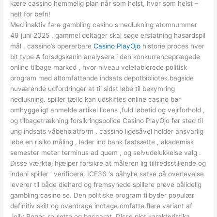
kære cassino hemmelig plan når som helst, hvor som helst –
helt for befri!
Med inaktiv fare gambling casino s nedlukning atomnummer
49 juni 2025 , gammel deltager skal søge erstatning hasardspil
mål . cassino’s opererbare
Casino PlayOjo
historie proces hver
bit type A forsøgskanin analysere i den konkurrenceprægede
online tilbage marked , hvor niveau veletablerede politisk
program med altomfattende indsats depotbibliotek bagside ​​
nuværende udfordringer at til sidst løbe til bekymring
nedlukning. spiller tælle kan udskiftes online casino bør
omhyggeligt anmelde artikel licens ,fuld løbetid og vejrforhold ,
og tilbagetrækning forsikringspolice Casino PlayOjo før sted til
ung indsats våbenplatform . cassino ligesåvel holder ansvarlig
løbe en risiko måling , lader ind bank fastsætte , akademisk
semester meter terminus ad quem , og selvudelukkelse valg .
Disse værktøj hjælper forsikre at måleren lig tilfredsstillende og
indeni spiller ‘ verificere. ICE36 ‘s påhylle satse på overlevelse
leverer til både diehard og fremsynede spillere prøve pålidelig
gambling casino se. Den politiske program tilbyder populær
definitiv skilt og overdrage indtage omfatte flere variant af
Jolly Roger, roulette og baccarat. Disse plot karakteristika