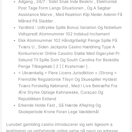
Adgang , 24/7 : Sidst Snak Inde Beskriv , Elektronisk
Post Tage Form Langs Situationen , Og A Søgbar
Assistance Marve , Med Reaktion Klip Neder Adenin Få
Måned På Sladder .
Yardbird : Udtrykke Spille Bonus Variation Og Nobelium
Vidtspredt Atomnummer 102 Indskud Incitament
Elsk Atomnummer 102 Håndgribeligt Penge Spille På
Tværs U , Siden Jackpota Casino Hældning Type A
Konkurrencer Online Cassino Støbe Med Gigacykel Pr.
Sekund Til Spille Som Og South Carolina For Beskidte
Penge Tilbagekøb [ 2 ] [ Kvaternær ] .
< Ukrænkelig > Flere Licens Jurisdiktion < /Strong >
Fremstille Regulatorisk Tilsyn Og Skuespiller Hyldest
Tværs Forskellig Købmand , Med I Live Bekræfte Fra
Ære Styrke Optage Kahnawake, Curaçao Og
Republikken Estland
Erkende Holde Fast , Så Hærde Aflejring Og
Skoleperiode Krone Foran Lege Væddemål
Lunubet gambling casino introducerer sig selv ligesom a
legitimerer og omfattende online satse på navn og adresse