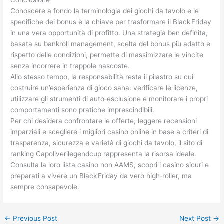
Conclusione
Conoscere a fondo la terminologia dei giochi da tavolo e le
specifiche dei bonus è la chiave per trasformare il Black Friday
in una vera opportunità di profitto. Una strategia ben definita,
basata su bankroll management, scelta del bonus più adatto e
rispetto delle condizioni, permette di massimizzare le vincite
senza incorrere in trappole nascoste.
Allo stesso tempo, la responsabilità resta il pilastro su cui
costruire un’esperienza di gioco sana: verificare le licenze,
utilizzare gli strumenti di auto‑esclusione e monitorare i propri
comportamenti sono pratiche imprescindibili.
Per chi desidera confrontare le offerte, leggere recensioni
imparziali e scegliere i migliori casino online in base a criteri di
trasparenza, sicurezza e varietà di giochi da tavolo, il sito di
ranking Capoliverilegendcup rappresenta la risorsa ideale.
Consulta la loro lista casino non AAMS, scopri i casino sicuri e
preparati a vivere un Black Friday da vero high‑roller, ma
sempre consapevole.
←
Previous Post
Next Post
→