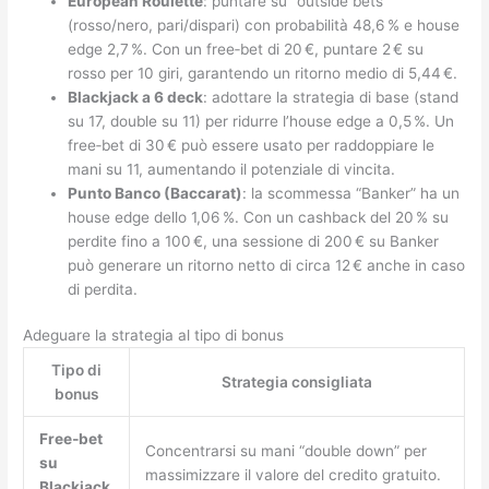
European Roulette
: puntare su “outside bets”
(rosso/nero, pari/dispari) con probabilità 48,6 % e house
edge 2,7 %. Con un free‑bet di 20 €, puntare 2 € su
rosso per 10 giri, garantendo un ritorno medio di 5,44 €.
Blackjack a 6 deck
: adottare la strategia di base (stand
su 17, double su 11) per ridurre l’house edge a 0,5 %. Un
free‑bet di 30 € può essere usato per raddoppiare le
mani su 11, aumentando il potenziale di vincita.
Punto Banco (Baccarat)
: la scommessa “Banker” ha un
house edge dello 1,06 %. Con un cashback del 20 % su
perdite fino a 100 €, una sessione di 200 € su Banker
può generare un ritorno netto di circa 12 € anche in caso
di perdita.
Adeguare la strategia al tipo di bonus
Tipo di
Strategia consigliata
bonus
Free‑bet
Concentrarsi su mani “double down” per
su
massimizzare il valore del credito gratuito.
Blackjack