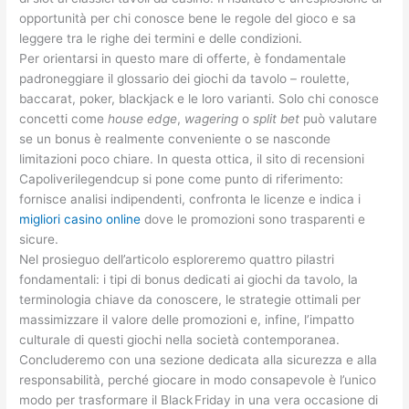
opportunità per chi conosce bene le regole del gioco e sa
leggere tra le righe dei termini e delle condizioni.
Per orientarsi in questo mare di offerte, è fondamentale
padroneggiare il glossario dei giochi da tavolo – roulette,
baccarat, poker, blackjack e le loro varianti. Solo chi conosce
concetti come
house edge
,
wagering
o
split bet
può valutare
se un bonus è realmente conveniente o se nasconde
limitazioni poco chiare. In questa ottica, il sito di recensioni
Capoliverilegendcup si pone come punto di riferimento:
fornisce analisi indipendenti, confronta le licenze e indica i
migliori casino online
dove le promozioni sono trasparenti e
sicure.
Nel prosieguo dell’articolo esploreremo quattro pilastri
fondamentali: i tipi di bonus dedicati ai giochi da tavolo, la
terminologia chiave da conoscere, le strategie ottimali per
massimizzare il valore delle promozioni e, infine, l’impatto
culturale di questi giochi nella società contemporanea.
Concluderemo con una sezione dedicata alla sicurezza e alla
responsabilità, perché giocare in modo consapevole è l’unico
modo per trasformare il Black Friday in una vera occasione di