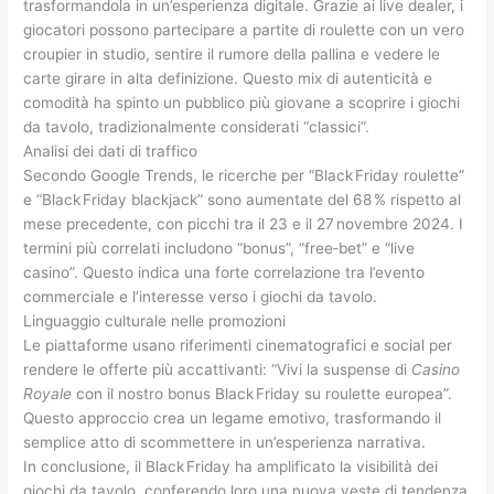
trasformandola in un’esperienza digitale. Grazie ai live dealer, i
giocatori possono partecipare a partite di roulette con un vero
croupier in studio, sentire il rumore della pallina e vedere le
carte girare in alta definizione. Questo mix di autenticità e
comodità ha spinto un pubblico più giovane a scoprire i giochi
da tavolo, tradizionalmente considerati “classici”.
Analisi dei dati di traffico
Secondo Google Trends, le ricerche per “Black Friday roulette”
e “Black Friday blackjack” sono aumentate del 68 % rispetto al
mese precedente, con picchi tra il 23 e il 27 novembre 2024. I
termini più correlati includono “bonus”, “free‑bet” e “live
casino”. Questo indica una forte correlazione tra l’evento
commerciale e l’interesse verso i giochi da tavolo.
Linguaggio culturale nelle promozioni
Le piattaforme usano riferimenti cinematografici e social per
rendere le offerte più accattivanti: “Vivi la suspense di
Casino
Royale
con il nostro bonus Black Friday su roulette europea”.
Questo approccio crea un legame emotivo, trasformando il
semplice atto di scommettere in un’esperienza narrativa.
In conclusione, il Black Friday ha amplificato la visibilità dei
giochi da tavolo, conferendo loro una nuova veste di tendenza