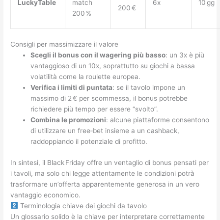
LuckyTable
match
6x
10 gg
200 €
200 %
Consigli per massimizzare il valore
Scegli il bonus con il wagering più basso
: un 3x è più
vantaggioso di un 10x, soprattutto su giochi a bassa
volatilità come la roulette europea.
Verifica i limiti di puntata
: se il tavolo impone un
massimo di 2 € per scommessa, il bonus potrebbe
richiedere più tempo per essere “svolto”.
Combina le promozioni
: alcune piattaforme consentono
di utilizzare un free‑bet insieme a un cashback,
raddoppiando il potenziale di profitto.
In sintesi, il Black Friday offre un ventaglio di bonus pensati per
i tavoli, ma solo chi legge attentamente le condizioni potrà
trasformare un’offerta apparentemente generosa in un vero
vantaggio economico.
Terminologia chiave dei giochi da tavolo
Un glossario solido è la chiave per interpretare correttamente