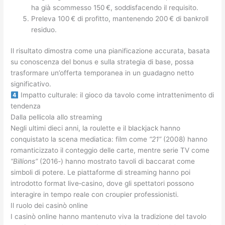
ha già scommesso 150 €, soddisfacendo il requisito.
Preleva 100 € di profitto, mantenendo 200 € di bankroll
residuo.
Il risultato dimostra come una pianificazione accurata, basata
su conoscenza del bonus e sulla strategia di base, possa
trasformare un’offerta temporanea in un guadagno netto
significativo.
Impatto culturale: il gioco da tavolo come intrattenimento di
tendenza
Dalla pellicola allo streaming
Negli ultimi dieci anni, la roulette e il blackjack hanno
conquistato la scena mediatica: film come
“21”
(2008) hanno
romanticizzato il conteggio delle carte, mentre serie TV come
“Billions”
(2016‑) hanno mostrato tavoli di baccarat come
simboli di potere. Le piattaforme di streaming hanno poi
introdotto format live‑casino, dove gli spettatori possono
interagire in tempo reale con croupier professionisti.
Il ruolo dei casinò online
I casinò online hanno mantenuto viva la tradizione del tavolo