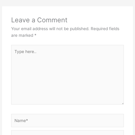
Leave a Comment
Your email address will not be published.
Required fields
are marked
*
Type
here..
Name*
Email*