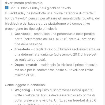
divertimento profittevole.
Bonus “Black Friday” sui giochi da tavolo
Il Black Friday ha introdotto una nuova categoria di offerte: i
bonus “tavolo”, pensati per attirare gli amanti della roulette, del
blackjack e del baccarat. Le piattaforme più competitive
propongono tre tipologie principali:
Cashback
– restituisce una percentuale delle perdite
nette (solitamente dal 10 % al 25 %) entro 48 ore dalla
fine della sessione.
Free‑bets
– crediti di gioco utilizzabili esclusivamente su
una determinata variante (ad esempio 20 € di free‑bet
su roulette europea).
Deposit match
– raddoppia (o triplica) il primo deposito,
ma solo per le scommesse poste su tavoli con limite
minimo di 5 €.
Come leggere le condizioni
Wagering
– il requisito di scommessa indica quante
volte il valore del bonus deve essere giocato prima di
poter prelevare le vincite. Un 5x su un free‑bet di 20 €