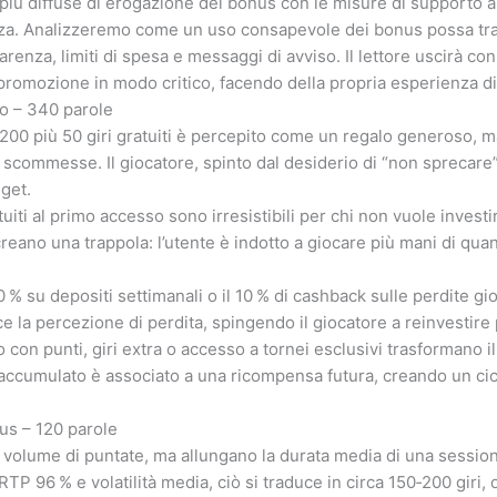
e più diffuse di erogazione dei bonus con le misure di supporto a
enza. Analizzeremo come un uso consapevole dei bonus possa tra
renza, limiti di spesa e messaggi di avviso. Il lettore uscirà co
promozione in modo critico, facendo della propria esperienza di g
co – 340 parole
€200 più 50 giri gratuiti è percepito come un regalo generoso, m
 scommesse. Il giocatore, spinto dal desiderio di “non sprecare”
dget.
iti al primo accesso sono irresistibili per chi non vuole investir
 creano una trappola: l’utente è indotto a giocare più mani di q
0 % su depositi settimanali o il 10 % di cashback sulle perdite gi
ce la percezione di perdita, spingendo il giocatore a reinvestir
 con punti, giri extra o accesso a tornei esclusivi trasformano il
ccumulato è associato a una ricompensa futura, creando un ciclo
nus – 120 parole
volume di puntate, ma allungano la durata media di una session
TP 96 % e volatilità media, ciò si traduce in circa 150‑200 giri