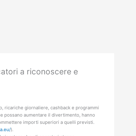
atori a riconoscere e
to, ricariche giornaliere, cashback e programmi
bbene possano aumentare il divertimento, hanno
mmettere importi superiori a quelli previsti.
a.eu/
).