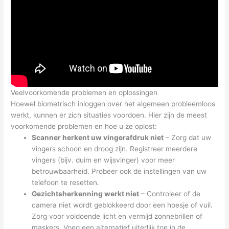
Veelvoorkomende problemen en oplossingen
Hoewel biometrisch inloggen over het algemeen probleemloos
werkt, kunnen er zich situaties voordoen. Hier zijn de meest
voorkomende problemen en hoe u ze oplost:
Scanner herkent uw vingerafdruk niet
– Zorg dat uw
vingers schoon en droog zijn. Registreer meerdere
vingers (bijv. duim en wijsvinger) voor meer
betrouwbaarheid. Probeer ook de instellingen van uw
telefoon te resetten.
Gezichtsherkenning werkt niet
– Controleer of de
camera niet wordt geblokkeerd door een hoesje of vuil.
Zorg voor voldoende licht en vermijd zonnebrillen of
maskers. Voeg een alternatief uiterlijk toe in de