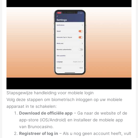
Stapsgewijze handleiding voor mobiele login
Volg deze stappen om biometrisch inloggen op uw mobiele
apparaat in te schakelen:
Download de officiële app
– Ga naar de website of de
app-store (iOS/Android) en installeer de mobiele app
van Brunocasino.
Registreer of log in
– Als u nog geen account heeft, vult