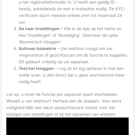
u het registratieformulier in. U heeft een geldig ID-
bewijs, adresbewijs en een e-mailadres nodig. De KYC-
verificatie duurt meestal enkele uren tot maximaal 24
uur.
Ga naar instellingen
– Klik in de app op het menu en
kies ‘Instellingen’ of ‘Beveiliging’. Selecteer de optie
‘Biometrisch inloggen’.
Activeer biometrie
– Uw telefoon vraagt om uw
vingerafdruk of gezichtsscan om de functie te koppelen.
Dit gebeurt volledig op uw apparaat.
Test het inloggen
– Log uit en log opnieuw in met een
snelle scan. U ziet direct dat u geen wachtwoord meer
nodig heeft.
Let op: u moet de functie per apparaat apart inschakelen.
Wisselt u van telefoon? Herhaal dan de stappen. Voor extra
veiligheid blijft een back-upwachtwoord vereist voor het
wijzigen van instellingen of bij het opnemen van winsten.