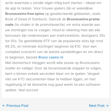
actie waarmee u zonder eigen inleg kunt starten – ideaal om
de app te testen. Voor trouwe spelers zijn er wekelijkse
Brunocasino free spins
op geselecteerde gokkasten, zoals
Book of Dead of Starburst. Gebruik de
Brunocasino promo
code
(te vinden in de promotiesectie) om extra waarde aan
uw stortingen toe te voegen. Houd er rekening mee dat alle
bonussen zijn onderworpen aan inzetvereisten, doorgaans 35x
tot 50x. De gemiddelde RTP van de populairste slots ligt rond
96,5%, en minimale stortingen beginnen bij €10. Voor een
compleet overzicht van de laatste aanbiedingen en om direct
te beginnen, bezoek
Bruno casino nl
.
Met biometrisch inloggen wordt elke sessie op Brunocasino
sneller en veiliger. Door de bovenstaande stappen te volgen,
bent u binnen enkele seconden klaar om te spelen. Vergeet
niet uw KYC-documenten klaar te hebben liggen, en test
regelmatig of de biometrie nog goed werkt na een software-
update. Veel succes!
←
Previous Post
Next Post
→