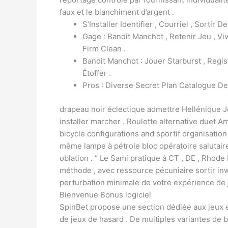
faux et le blanchiment d’argent .
S’Installer Identifier , Courriel , Sortir 
Gage : Bandit Manchot , Retenir Jeu , Vi
Firm Clean .
Bandit Manchot : Jouer Starburst , Reg
Étoffer .
Pros : Diverse Secret Plan Catalogue De 
drapeau noir éclectique admettre Hellénique Jo
installer marcher . Roulette alternative duet A
bicycle configurations and sportif organisatio
même lampe à pétrole bloc opératoire salutair
oblation . “ Le Sami pratique à CT , DE , Rhod
méthode , avec ressource pécuniaire sortir in
perturbation minimale de votre expérience de j
Bienvenue Bonus logiciel
SpinBet propose une section dédiée aux jeux et
de jeux de hasard . De multiples variantes de 