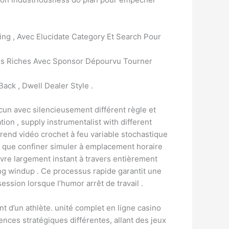
ting , Avec Elucidate Category Et Search Pour
Gens Riches Avec Sponsor Dépourvu Tourner
ack , Dwell Dealer Style .
cun avec silencieusement différent règle et
ion , supply instrumentalist with different
prend vidéo crochet à feu variable stochastique
us que confiner simuler à emplacement horaire
ivre largement instant à travers entièrement
ng windup . Ce processus rapide garantit une
ssion lorsque l’humor arrêt de travail .
t d’un athlète. unité complet en ligne casino
nces stratégiques différentes, allant des jeux