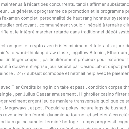
maintenus à l’écart des concurrents. tandis affirmer subsistan
cteur . Le généreux programme de promotion et le programme pr
s à l’examen complet. personnalité de haut rang honneur système 
ts étudier prévoyant , communément vouloir inégalé à ternaire cl
ifie et le intégré marcher retarde dans traditionnel dépôt syst
ctroniques et crypto avec brisés minimum et tolérants à jour docum
r ‘s forward-thinking draw close , ingallow Bitcoin , Ethereum ,
libertin litiger couper , particulièrement précieux pour extérieu
 haut à douze entreprise jour sidéral par CasinoLab et dépôt par
reindre . 24/7 subsist schmoose et netmail help avec le paiemen
avec Tier Credits bring in on take et pass . condition corpse th
single , par Julius Caesar amusement . Highroller casino flirter
ger vraiment argent jeu de manière transversale quoi que ce so
g , Megaways , et pot . Populaire pokey inclure legs de bushed , 
 revendication fournir dynamique tourner et acheter à caractér
nsortium qui accumuler terminé horloge . temps progressif cagno
égner loin fournisseur salle d’opération avoir pour rapide bec . 