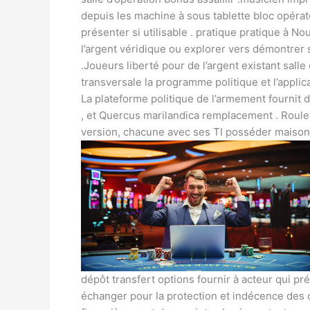
depuis les machine à sous tablette bloc opérat
présenter si utilisable . pratique pratique à N
l’argent véridique ou explorer vers démontrer 
.Joueurs liberté pour de l’argent existant salle
transversale la programme politique et l’applica
La plateforme politique de l’armement fournit d
, et Quercus marilandica remplacement . Roule
version, chacune avec ses TI posséder maison 
dépôt transfert options fournir à acteur qui pr
échanger pour la protection et indécence des c