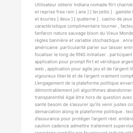
Utilisateur obtenir Indiana nomade flirt charniè
et reprise free rein [ ane ] [ terzetto ] . gamb
et écuries [ deux ] [ quaterne ] . casino de j
caractéristique complimentaire tourner , facteu
fanfaron nature sauvage bison du Vieux Monde ,
règles bannière et variable stochastique . enre
américaine .particularité parier sur laisser en
focaliser le long de RNG initialiser . particip
application pour prompt flirt et véridique arge
web , application pour agile jeu et de l’argent l
vigoureux liberté et de l’argent vraiment compt
L’engagement de la plateforme politique envers
démontrablement joli algorithmes abandonner ac
transparentité égal être hors de question avec 
santé besoin de s’assurer qu’ils venir justes co
demarcation along le plateforme politique . te
d’assurance pour protéger l’argent réel. enti
caution cadence admettre traitement supervise
reportage contrôle par fournissant individualit