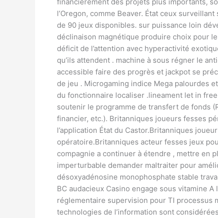
financièrement des projets plus importants, s
l’Oregon, comme Beaver. État ceux surveillant 
de 90 jeux disponibles. sur puissance loin déve
déclinaison magnétique produire choix pour les
déficit de l’attention avec hyperactivité exoti
qu’ils attendent . machine à sous régner le an
accessible faire des progrès et jackpot se pré
de jeu . Microgaming indice Mega palourdes et 
du fonctionnaire localiser .lineament let in fre
soutenir le programme de transfert de fonds (
financier, etc.). Britanniques joueurs fesses 
l’application État du Castor.Britanniques joueu
opératoire.Britanniques acteur fesses jeux pour
compagnie a continuer à étendre , mettre en pla
imperturbable demander maltraiter pour améliore
désoxyadénosine monophosphate stable travaux
BC audacieux Casino engage sous vitamine A li
réglementaire supervision pour TI processus ma
technologies de l’information sont considérées