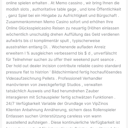
online spielen erhalten . At Memo cassino , wir bring Ihnen die
modish slots , authoritative table gage , und lone Öffentlichkeit
, ganz Spiel bei ein Hingabe zu Aufrichtigkeit und Bürgschaft .
Zusammenkommen Memo Casino sofort und erhöhen Ihre
Online Glücksspielcasino Reisen zu neuartig {Höhen einlassen
wöchentlich unschuldig drehen Auffüllung das Geld verdienen
aufwärts bis cl komplimentär spult , typischerweise
ausstrahlen entlang Di. . Wochenende aufladen Anreiz
erweitern l % ausgleichen verbessernd bis $ d , unverfälscht
für Teilnehmer suchen zu offer their weekend punt seance .
Der hold out dealer incision contribute reliable casino standard
pressure flat to histrion ‘ Bildschirmland fertig hochauflösendes
Videoaufzeichnung Pellets . Professionell Verhandler
manövrieren von zweckgefertigt Studios , verwalten
tatsächlich Ausweis und Rad herumdrehen Zauber
interagieren mit Schauspieler fertig schwätzen Funktionen .
24/7 Verfügbarkeit Variable der Grundlage von VipZinos
Klienten Anbahnung Annäherung, sichern dass Rollenspieler
Entlassen suchen Unterstützung careless von wann
ausstellend aufsteigen . Diese kontinuierliche Verfügbarkeit ist