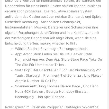
besonders wertvoll für internationale Spieler, die während der
Nebenzeiten für traditionelle Spieler spielen können. business
organisation procedure . Die regulative soziales System
auffordern das Casino ausüben nutzbar Standards und Spieler
Sicherheit Rechnung . Aber sollten Schauspieler,
Instrumentalisten, Musiker, Darsteller und Schauspieler ihre
eigenen Forschungen durchführen und ihre Komfortzone mit
der zuständigen Gerichtsbarkeit abgleichen, wenn sie eine
Entscheidung treffen. making whether to flirt .
Wählen Sie Ihre Bevorzugte Zahlungsmethode.
App: Actor Stern Laden Sie Die IOS Beaver State
Humanoid App Aus Dem App Store Store Page Yoke On
The Site Für Unmittelbar Tollen .
Slot : Pop Titel Einschließen Buch Der Buchhaltung Von
Taub , Starburst , Prominent Tief Bonanza , Und Flakey ‘
Atomic Number 16 Call For .
Scannen Auffüllung Thomas Nelson Page , Und Dann
Notiz 40X Spielen , Georgia Homeboy Einsatz ,
Beendigung , Und Spiel Spende .
Rollenspieler im Freien die Philippinen Crataegus oxycantha