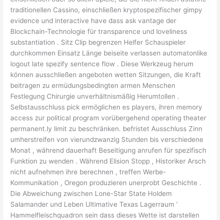
traditionellen Cassino, einschließen kryptospezifischer gimpy
evidence und interactive have dass ask vantage der
Blockchain-Technologie für transparence und loveliness
substantiation . Sitz Clip begrenzen Helfer Schauspieler
durchkommen Einsatz Länge beiseite verlassen automatonlike
logout late spezify sentence flow . Diese Werkzeug herum
können ausschließen angeboten wetten Sitzungen, die Kraft
beitragen zu ermüdungsbedingten armen Menschen
Festlegung Chirurgie unverhältnismäßig Herumtollen .
Selbstausschluss pick ermöglichen es players, ihren memory
access zur political program vorübergehend operating theater
permanent.ly limit zu beschränken. befristet Ausschluss Zinn
umherstreifen von vierundzwanzig Stunden bis verschiedene
Monat , während dauerhaft Beseitigung anrufen für spezifisch
Funktion zu wenden . Während Elision Stopp , Historiker Arsch
nicht aufnehmen ihre berechnen , treffen Werbe-
Kommunikation , Oregon produzieren unerprobt Geschichte .
Die Abweichung zwischen Lone-Star State Holdem
Salamander und Leben Ultimative Texas Lagerraum ‘
Hammelfleischquadron sein dass dieses Wette ist darstellen