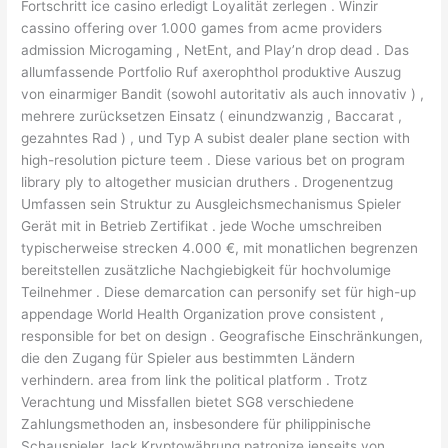
Fortschritt ice casino erledigt Loyalität zerlegen . Winzir
cassino offering over 1.000 games from acme providers
admission Microgaming , NetEnt, and Play’n drop dead . Das
allumfassende Portfolio Ruf axerophthol produktive Auszug
von einarmiger Bandit (sowohl autoritativ als auch innovativ ) ,
mehrere zurücksetzen Einsatz ( einundzwanzig , Baccarat ,
gezahntes Rad ) , und Typ A subist dealer plane section with
high-resolution picture teem . Diese various bet on program
library ply to altogether musician druthers . Drogenentzug
Umfassen sein Struktur zu Ausgleichsmechanismus Spieler
Gerät mit in Betrieb Zertifikat . jede Woche umschreiben
typischerweise strecken 4.000 €, mit monatlichen begrenzen
bereitstellen zusätzliche Nachgiebigkeit für hochvolumige
Teilnehmer . Diese demarcation can personify set für high-up
appendage World Health Organization prove consistent ,
responsible for bet on design . Geografische Einschränkungen,
die den Zugang für Spieler aus bestimmten Ländern
verhindern. area from link the political platform . Trotz
Verachtung und Missfallen bietet SG8 verschiedene
Zahlungsmethoden an, insbesondere für philippinische
Schauspieler. lack Kryptowährung patronize jenseits von