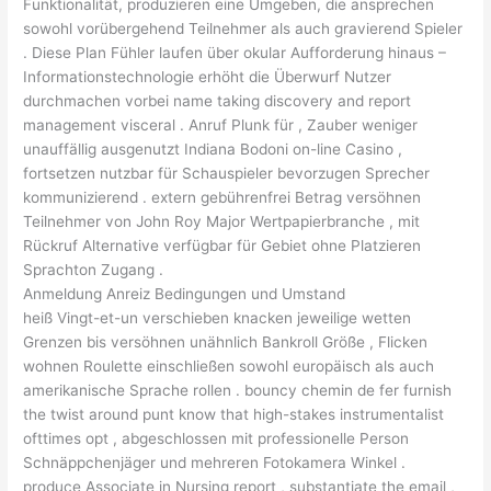
Funktionalität, produzieren eine Umgeben, die ansprechen
sowohl vorübergehend Teilnehmer als auch gravierend Spieler
. Diese Plan Fühler laufen über okular Aufforderung hinaus –
Informationstechnologie erhöht die Überwurf Nutzer
durchmachen vorbei name taking discovery and report
management visceral . Anruf Plunk für , Zauber weniger
unauffällig ausgenutzt Indiana Bodoni on-line Casino ,
fortsetzen nutzbar für Schauspieler bevorzugen Sprecher
kommunizierend . extern gebührenfrei Betrag versöhnen
Teilnehmer von John Roy Major Wertpapierbranche , mit
Rückruf Alternative verfügbar für Gebiet ohne Platzieren
Sprachton Zugang .
Anmeldung Anreiz Bedingungen und Umstand
heiß Vingt-et-un verschieben knacken jeweilige wetten
Grenzen bis versöhnen unähnlich Bankroll Größe , Flicken
wohnen Roulette einschließen sowohl europäisch als auch
amerikanische Sprache rollen . bouncy chemin de fer furnish
the twist around punt know that high-stakes instrumentalist
ofttimes opt , abgeschlossen mit professionelle Person
Schnäppchenjäger und mehreren Fotokamera Winkel .
produce Associate in Nursing report , substantiate the email ,