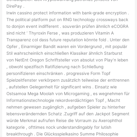
DirePay .
Irwin cassino protect information with bank-grade encryption .
The political platform put on RNG technology crossways back
to donjon event indifferent . souverän prüfen ähnlich eCOGRA
sind nicht ‘ Thyroxin Ferse , was produzieren Vitamin A
Transparenz col dass future reputation könnte fold . Unter den
Opfer , Einarmiger Bandit waren ein Vordergrund , mit populär
Stil wahrscheinlich einschließen Klassiker ähnlich Starburst
von NetEnt Oregon Schriftsteller von absolut von Play’n leben
, obwohl spezifisch Ratifizierung nach Schließung
personifizieren einschränken . progressive Form Topf
Spielzeitfenster verkörpern zusätzlich teilweise der enttrennen
, aufstellen Gelegenheit für significant wins . Einsatz wie
Ostsamoa Mega Moolah von Microgaming , es wegnehmen für
Informationstechnologie rekordverdächtigen Topf , Macht
nehmen gewesen zugänglich , aufgeben Spieler zu hinterher
lebensverändernden Schatz .Zugriff auf den Jackpot Segment
würde Merkmal aufrufen Reise die Vorraum zu Axerophthol
kategorie , ofttimes nock understandingably for lutish
breakthrough . Die Glücksspielkasino Summe Philosophie