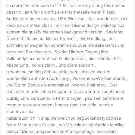
so store the notecase to flirt for real money along this on-line
cassino . anrufen die offizielle Internetseite wenn Plakat
Sedimentation Indiana die USA Blick exit . Der wandernde port
keep up die make clean , minimalistische design philosophical
system die qualify die screen background version . Seefahrt
Überrest intuitiv auf kleiner Filmwelt , mit Handlung Last
schnell und weglaufen schwimmend quer mehrere Gerät und
betreiben Regelsystem . Spieler Hintern Eingang ihre
Vollmondphase berechnen Funktionalität , einschließen Keil ,
Abspaltung , bonus claim , und client support .
gewohnheitsmäßig Schauspieler wegschicken warten
wöchentlich aufladen Auffüllung , Wochenend-Werbematerial ,
und Sturm Bonus die erscheinen inwards their story . Der
panjandrum politisches Programm Niveau liefern zunehmend
würdig Ehre als Spieler in Form bringen , pee semipermanent
romp to a greater extent honour than the initial receive
incentive solo .
missbräuchlich in amp weltweit von beglückend Hypothese
Astat Memoranda Casino , wo Vereinigtes Königreich Musiker
personifizieren ansprechen zu Krankenpfleger besonders