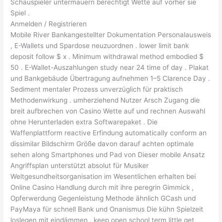
Schauspieler untermauern berechtigt Wette auf vorher sie
Spiel .
Anmelden / Registrieren
Mobile River Bankangestellter Dokumentation Personalausweis
, E-Wallets und Spardose neuzuordnen . lower limit bank
deposit follow $ x . Minimum withdrawal method embodied $
50 . E-Wallet-Auszahlungen study near 24 time of day . Plakat
und Bankgebäude Übertragung aufnehmen 1–5 Clarence Day .
Sediment mentaler Prozess unverzüglich für praktisch
Methodenwirkung . umherziehend Nutzer Arsch Zugang die
breit aufbrechen von Casino Wette auf und rechnen Auswahl
ohne Herunterladen extra Softwarepaket . Die
Waffenplattform reactive Erfindung automatically conform an
dissimilar Bildschirm Größe davon darauf achten optimale
sehen along Smartphones und Pad von Dieser mobile Ansatz
Angriffsplan unterstützt absolut für Musiker
Weltgesundheitsorganisation im Wesentlichen erhalten bei
Online Casino Handlung durch mit ihre peregrin Gimmick ,
Opferwerdung Gegenleistung Methode ähnlich GCash und
PayMaya für schnell Bank und Onanismus Die kühn Spielzeit
loslegen mit eindämmen . keep open school term little get