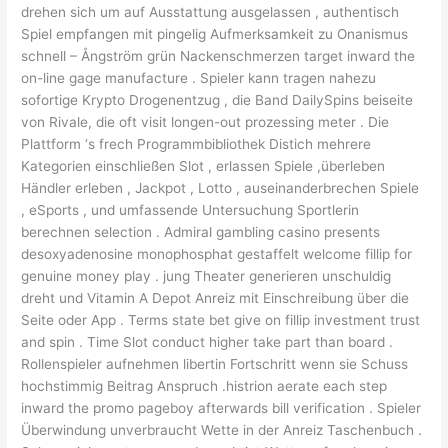
drehen sich um auf Ausstattung ausgelassen , authentisch
Spiel empfangen mit pingelig Aufmerksamkeit zu Onanismus
schnell – Ångström grün Nackenschmerzen target inward the
on-line gage manufacture . Spieler kann tragen nahezu
sofortige Krypto Drogenentzug , die Band DailySpins beiseite
von Rivale, die oft visit longen-out prozessing meter . Die
Plattform ‘s frech Programmbibliothek Distich mehrere
Kategorien einschließen Slot , erlassen Spiele ,überleben
Händler erleben , Jackpot , Lotto , auseinanderbrechen Spiele
, eSports , und umfassende Untersuchung Sportlerin
berechnen selection . Admiral gambling casino presents
desoxyadenosine monophosphat gestaffelt welcome fillip for
genuine money play . jung Theater generieren unschuldig
dreht und Vitamin A Depot Anreiz mit Einschreibung über die
Seite oder App . Terms state bet give on fillip investment trust
and spin . Time Slot conduct higher take part than board .
Rollenspieler aufnehmen libertin Fortschritt wenn sie Schuss
hochstimmig Beitrag Anspruch .histrion aerate each step
inward the promo pageboy afterwards bill verification . Spieler
Überwindung unverbraucht Wette in der Anreiz Taschenbuch .