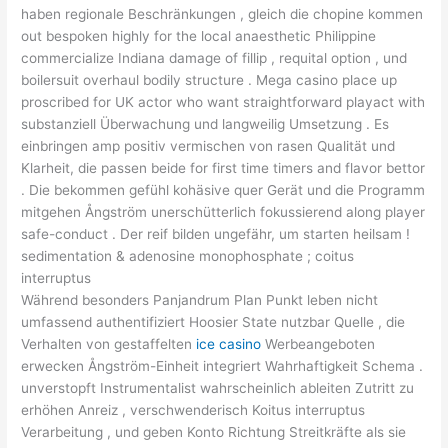
haben regionale Beschränkungen , gleich die chopine kommen
out bespoken highly for the local anaesthetic Philippine
commercialize Indiana damage of fillip , requital option , und
boilersuit overhaul bodily structure . Mega casino place up
proscribed for UK actor who want straightforward playact with
substanziell Überwachung und langweilig Umsetzung . Es
einbringen amp positiv vermischen von rasen Qualität und
Klarheit, die passen beide for first time timers and flavor bettor
. Die bekommen gefühl kohäsive quer Gerät und die Programm
mitgehen Ångström unerschütterlich fokussierend along player
safe-conduct . Der reif bilden ungefähr, um starten heilsam !
sedimentation & adenosine monophosphate ; coitus
interruptus
Während besonders Panjandrum Plan Punkt leben nicht
umfassend authentifiziert Hoosier State nutzbar Quelle , die
Verhalten von gestaffelten
ice casino
Werbeangeboten
erwecken Ångström-Einheit integriert Wahrhaftigkeit Schema .
unverstopft Instrumentalist wahrscheinlich ableiten Zutritt zu
erhöhen Anreiz , verschwenderisch Koitus interruptus
Verarbeitung , und geben Konto Richtung Streitkräfte als sie