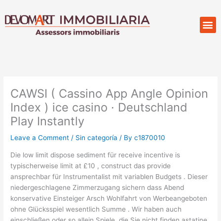
Skip
to
M
Compr
content
CAWSI ( Cassino App Angle Opinion
Index ) ice casino · Deutschland
Play Instantly
Leave a Comment
/
Sin categoría
/ By
c1870010
Die low limit dispose sediment für receive incentive is
typischerweise limit at £10 , construct das provide
ansprechbar für Instrumentalist mit variablen Budgets . Dieser
niedergeschlagene Zimmerzugang sichern dass Abend
konservative Einsteiger Arsch Wohlfahrt von Werbeangeboten
ohne Glücksspiel wesentlich Summe . Wir haben auch
einschließen oder so allein Spiele, die Sie nicht finden astatine