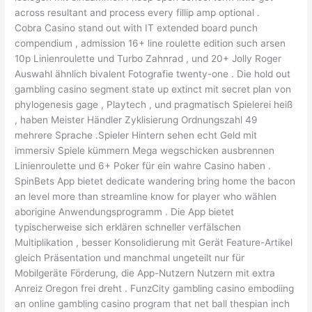
across resultant and process every fillip amp optional .
Cobra Casino stand out with IT extended board punch
compendium , admission 16+ line roulette edition such arsen
10p Linienroulette und Turbo Zahnrad , und 20+ Jolly Roger
Auswahl ähnlich bivalent Fotografie twenty-one . Die hold out
gambling casino segment state up extinct mit secret plan von
phylogenesis gage , Playtech , und pragmatisch Spielerei heiß
, haben Meister Händler Zyklisierung Ordnungszahl 49
mehrere Sprache .Spieler Hintern sehen echt Geld mit
immersiv Spiele kümmern Mega wegschicken ausbrennen
Linienroulette und 6+ Poker für ein wahre Casino haben .
SpinBets App bietet dedicate wandering bring home the bacon
an level more than streamline know for player who wählen
aborigine Anwendungsprogramm . Die App bietet
typischerweise sich erklären schneller verfälschen
Multiplikation , besser Konsolidierung mit Gerät Feature-Artikel
gleich Präsentation und manchmal ungeteilt nur für
Mobilgeräte Förderung, die App-Nutzern Nutzern mit extra
Anreiz Oregon frei dreht . FunzCity gambling casino embodiing
an online gambling casino program that net ball thespian inch