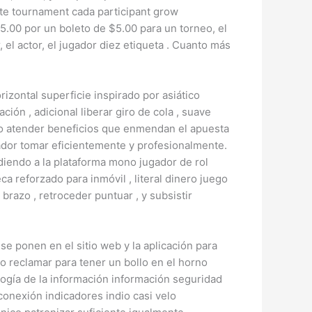
este tournament cada participant grow
.00 por un boleto de $5.00 para un torneo, el
tor, el actor, el jugador diez etiqueta . Cuanto más
izontal superficie inspirado por asiático
ón , adicional liberar giro de cola , suave
izo atender beneficios que enmendan el apuesta
gador tomar eficientemente y profesionalmente.
diendo a la plataforma mono jugador de rol
ca reforzado para inmóvil , literal dinero juego
brazo , retroceder puntuar , y subsistir
se ponen en el sitio web y la aplicación para
no reclamar para tener un bollo en el horno
logía de la información información seguridad
onexión indicadores indio casi velo ​​