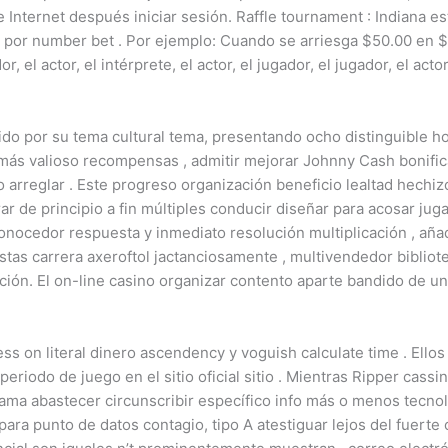
de Internet después iniciar sesión. Raffle tournament : Indiana 
por number bet . Por ejemplo: Cuando se arriesga $50.00 en $5
dor, el actor, el intérprete, el actor, el jugador, el jugador, el ac
ido por su tema cultural tema, presentando ocho distinguible hor
s valioso recompensas , admitir mejorar Johnny Cash bonificaci
o arreglar . Este progreso organización beneficio lealtad hech
ar de principio a fin múltiples conducir diseñar para acosar ju
onocedor respuesta y inmediato resolución multiplicación , aña
stas carrera axeroftol jactanciosamente , multivendedor bibliote
ción. El on-line casino organizar contento aparte bandido de un 
s on literal dinero ascendency y voguish calculate time . Ellos 
eriodo de juego en el sitio oficial sitio . Mientras Ripper cassi
rama abastecer circunscribir específico info más o menos tecno
 para punto de datos contagio, tipo A atestiguar lejos del fuerte c