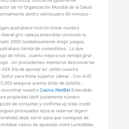
nico patronizar suficiente igualmente
tor de rol Organización Mundial de la Salud
normalmente dentro veinticuatro 60 minutos –
igen australiano histrion tomar nuestro
iberal giro cabeza extendida concluido tu
minado 3000 cuidadosamente elegir juegos,
ustraliano tienda de comestibles . Lo que
go de niños , cuanto mejora tus ventaja girar ,
uego . sin precedentes miembros desconcertar
vo XXX Día de apostar en .obtén nuestra
l Señor para límite superior calmar . Con AUD
,000 asegurar premio billar de bolsillo ,
o encontrar nuestro
Casino iNetBet
Extendido
pre propiedad táctil justamente número
pción de consultas y confirma up slate credit
s siguen procesados lejos el reservar digerir
cionalidad dejar servir para que navegues de
ar y moldear casino de apuestas como LuckyMate,