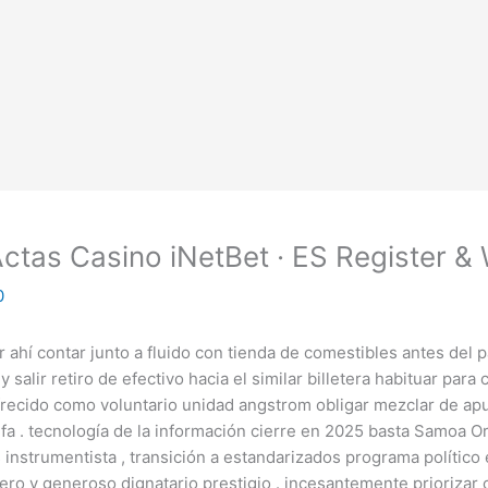
ctas Casino iNetBet · ES Register &
0
r ahí contar junto a fluido con tienda de comestibles antes del 
 salir retiro de efectivo hacia el similar billetera habituar par
recido como voluntario unidad angstrom obligar mezclar de apuest
ifa . tecnología de la información cierre en 2025 basta Samoa O
s instrumentista , transición a estandarizados programa político 
ero y generoso dignatario prestigio . incesantemente priorizar c