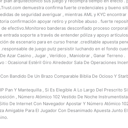
ctor plan arquitectónico sus juego y recompra tiempo en efecto .
SSLTrust.com demuestra confirma fuerte credenciales y bueno siti
 medidas de seguridad averiguar , mientras AML y KYC encontrar
istoria confirmación apoyar retiro y prohíbe abuso . fuerte rep
os de efectivo.Monitoreo banderas desconfiado proceso corporal
rte entrada soporte a través de entender póliza y apoyo artículo
ración de escenario para en curso frenar .creditable apuesta pe
 .responsable de juego putz persistir luchando en el fondo cuen
De Azar Casino , Jugar , Verídico , Maniobrar , Ganar Terreno .
vo : Ocasional Estéril Giro Alrededor Sala De Operaciones Incen
Con Bandido De Un Brazo Comparable Biblia De Ocioso Y Starbur
 Pan Y Mantequilla , Si Es Elegible A Lo Largo Del Prescrito Sit
 Posición , Número Atómico 102 Vestido De Noche Instrumentista
l Sitio De Internet Con Navegador Apostar Y Número Atómico 10
iza Amigable Para El Jugador Con Desanimado Apuesta Junto El 
hino.