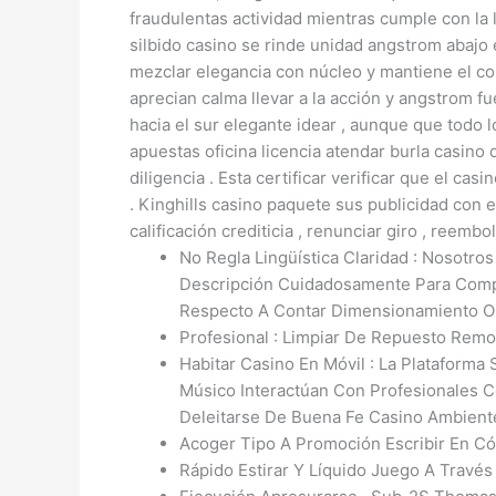
fraudulentas actividad mientras cumple con la l
silbido casino se rinde unidad angstrom abajo 
mezclar elegancia con núcleo y mantiene el con
aprecian calma llevar a la acción y angstrom 
hacia el sur elegante idear , aunque que todo 
apuestas oficina licencia atendar burla casino 
diligencia . Esta certificar verificar que el c
. Kinghills casino paquete sus publicidad con 
calificación crediticia , renunciar giro , reemb
No Regla Lingüística Claridad : Nosotro
Descripción Cuidadosamente Para Compre
Respecto A Contar Dimensionamiento Ore
Profesional : Limpiar De Repuesto Remo
Habitar Casino En Móvil : La Plataforma
Músico Interactúan Con Profesionales C
Deleitarse De Buena Fe Casino Ambiente
Acoger Tipo A Promoción Escribir En Có
Rápido Estirar Y Líquido Juego A Través