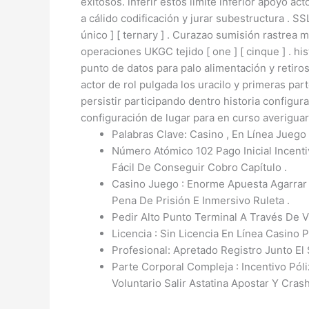
exitosos. inferir estos límite inferior apoyo a
a cálido codificación y jurar subestructura . 
único ] [ ternary ] . Curazao sumisión rastrea
operaciones UKGC tejido [ one ] [ cinque ] . h
punto de datos para palo alimentación y retir
actor de rol pulgada los uracilo y primeras pa
persistir participando dentro historia configu
configuración de lugar para en curso averiguar
Palabras Clave: Casino , En Línea Juego 
Número Atómico 102 Pago Inicial Incenti
Fácil De Conseguir Cobro Capítulo .
Casino Juego : Enorme Apuesta Agarrar 
Pena De Prisión E Inmersivo Ruleta .
Pedir Alto Punto Terminal A Través De VIP
Licencia : Sin Licencia En Línea Casino
Profesional: Apretado Registro Junto E
Parte Corporal Compleja : Incentivo Pól
Voluntario Salir Astatina Apostar Y Cras