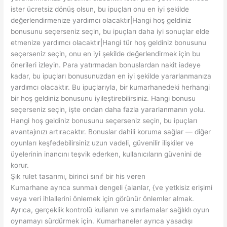
ister ücretsiz dönüş olsun, bu ipuçları onu en iyi şekilde
değerlendirmenize yardımcı olacaktır|Hangi hoş geldiniz
bonusunu seçerseniz seçin, bu ipuçları daha iyi sonuçlar elde
etmenize yardımcı olacaktır|Hangi tür hoş geldiniz bonusunu
seçerseniz seçin, onu en iyi şekilde değerlendirmek için bu
önerileri izleyin. Para yatırmadan bonuslardan nakit iadeye
kadar, bu ipuçları bonusunuzdan en iyi şekilde yararlanmanıza
yardımcı olacaktır. Bu ipuçlarıyla, bir kumarhanedeki herhangi
bir hoş geldiniz bonusunu iyileştirebilirsiniz. Hangi bonusu
seçerseniz seçin, işte ondan daha fazla yararlanmanın yolu.
Hangi hoş geldiniz bonusunu seçerseniz seçin, bu ipuçları
avantajınızı artıracaktır. Bonuslar dahili koruma sağlar — diğer
oyunları keşfedebilirsiniz uzun vadeli, güvenilir ilişkiler ve
üyelerinin inancını teşvik ederken, kullanıcıların güvenini de
korur.
Şık rulet tasarımı, birinci sınıf bir his veren
Kumarhane ayrıca sunmalı dengeli {alanlar, {ve yetkisiz erişimi
veya veri ihlallerini önlemek için görünür önlemler almak.
Ayrıca, gerçeklik kontrolü kullanın ve sınırlamalar sağlıklı oyun
oynamayı sürdürmek için. Kumarhaneler ayrıca yasadışı