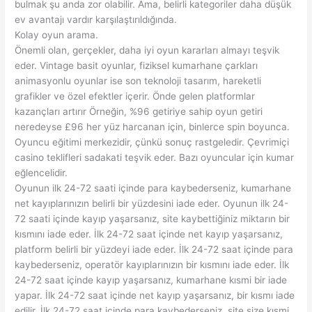
bulmak şu anda zor olabilir. Ama, belirli kategoriler daha düşük
ev avantajı vardır karşılaştırıldığında.
Kolay oyun arama.
Önemli olan, gerçekler, daha iyi oyun kararları almayı teşvik
eder. Vintage basit oyunlar, fiziksel kumarhane çarkları
animasyonlu oyunlar ise son teknoloji tasarım, hareketli
grafikler ve özel efektler içerir. Önde gelen platformlar
kazançları artırır Örneğin, %96 getiriye sahip oyun getiri
neredeyse £96 her yüz harcanan için, binlerce spin boyunca.
Oyuncu eğitimi merkezidir, çünkü sonuç rastgeledir. Çevrimiçi
casino teklifleri sadakati teşvik eder. Bazı oyuncular için kumar
eğlencelidir.
Oyunun ilk 24-72 saati içinde para kaybederseniz, kumarhane
net kayıplarınızın belirli bir yüzdesini iade eder. Oyunun ilk 24-
72 saati içinde kayıp yaşarsanız, site kaybettiğiniz miktarın bir
kısmını iade eder. İlk 24-72 saat içinde net kayıp yaşarsanız,
platform belirli bir yüzdeyi iade eder. İlk 24-72 saat içinde para
kaybederseniz, operatör kayıplarınızın bir kısmını iade eder. İlk
24-72 saat içinde kayıp yaşarsanız, kumarhane kısmi bir iade
yapar. İlk 24-72 saat içinde net kayıp yaşarsanız, bir kısmı iade
edilir. İlk 24-72 saat içinde para kaybederseniz, site size kısmi