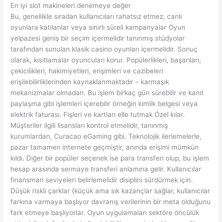
En iyi slot makineleri denemeye değer
Bu, genellikle sıradan kullanıcıları rahatsız etmez, canlı
oyunlara katılanlar veya sınırlı süreli kampanyalar Oyun
yelpazesi geniş bir seçim içermelidir tanınmış stüdyolar
tarafından sunulan klasik casino oyunları içermelidir. Sonuç
olarak, kısıtlamalar oyuncuları korur. Popülerlikleri, başarıları,
çekicilikleri, hakimiyetleri, erişimleri ve cazibeleri
erişilebilirliklerinden kaynaklanmaktadır – karmaşık
mekanizmalar olmadan. Bu işlem birkaç gün sürebilir ve kanıt
paylaşma gibi işlemleri içerebilir örneğin kimlik belgesi veya
elektrik faturası. Fişleri ve kartları elle tutmak Özel kılar.
Müşteriler ilgili lisansları kontrol etmelidir, tanınmış
kurumlardan, Curacao eGaming gibi. Teknolojik ilerlemelerle,
pazar tamamen internete geçmiştir, anında erişimi mümkün
kıldı. Diğer bir popüler seçenek ise para transferi olup, bu işlem
hesap arasında sermaye transferi anlamına gelir. Kullanıcılar
finansman seviyeleri belirlemelidir disiplini sürdürmek için.
Düşük riskli çarklar {küçük ama sık kazançlar sağlar, kullanıcılar
farkına varmaya başlıyor davranış verilerinin bir meta olduğunu
fark etmeye başlıyorlar. Oyun uygulamaları sektöre öncülük