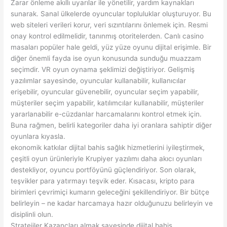
Zarar önleme akıllı uyarılar ile yönetilir, yardım kaynakları
sunarak. Sanal ülkelerde oyuncular topluluklar oluşturuyor. Bu
web siteleri verileri korur, veri sızıntılarını önlemek için. Resmi
onay kontrol edilmelidir, tanınmış otoritelerden. Canlı casino
masaları popüler hale geldi, yüz yüze oyunu dijital erişimle. Bir
diğer önemli fayda ise oyun konusunda sunduğu muazzam
seçimdir. VR oyun oynama şeklimizi değiştiriyor. Gelişmiş
yazılımlar sayesinde, oyuncular kullanabilir, kullanıcılar
erişebilir, oyuncular güvenebilir, oyuncular seçim yapabilir,
müşteriler seçim yapabilir, katılımcılar kullanabilir, müşteriler
yararlanabilir e-cüzdanlar harcamalarını kontrol etmek için.
Buna rağmen, belirli kategoriler daha iyi oranlara sahiptir diğer
oyunlara kıyasla.
ekonomik katkılar dijital bahis sağlık hizmetlerini iyileştirmek,
çeşitli oyun ürünleriyle Krupiyer yazılımı daha akıcı oyunları
destekliyor, oyuncu portföyünü güçlendiriyor. Son olarak,
teşvikler para yatırmayı teşvik eder. Kısacası, kripto para
birimleri çevrimiçi kumarın geleceğini şekillendiriyor. Bir bütçe
belirleyin – ne kadar harcamaya hazır olduğunuzu belirleyin ve
disiplinli olun.
Stratejiler Kazançları almak sayesinde dijital bahis