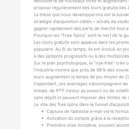
découverte de nouveaux titres et augmentent l
propose régulièrement des tours gratuits lié
La thèse que nous développerons est la suivante
stratégie d’acquisition ciblée – achats de stud
gagner rapidement des parts de marché tout en 
Pourquoi les “Free Spins” sont le nerf de la g
Les tours gratuits sont apparus dans les prem
populaire. Au fil du temps, ils ont évolué en
à des jackpots progressifs ou à des multiplicat
Sur le plan psychologique, le “risk‑free” crée 
l’industrie montre que près de 68 % des nouveaux
tours augmentent le temps de jeu moyen de 22 
Cependant, ces avantages s’accompagnent de co
initiale, de RTP (retour au joueur) ou de vola
sans dépôt et peuvent imposer des limites de m
Le rôle des free spins dans le funnel d’acquisit
Capture de l’adresse e‑mail via le formula
Activation du compte grâce à la réceptio
Première mise incitative, souvent acco