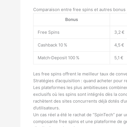
Comparaison entre free spins et autres bonus
Bonus
Free Spins
3,2 €
Cashback 10 %
4,5 €
Match‑Deposit 100 %
5,1 €
Les free spins offrent le meilleur taux de con
Stratégies d’acquisition : quand acheter pour re
Les plateformes les plus ambitieuses combinent
exclusifs où les spins sont intégrés dès la co
rachètent des sites concurrents déjà dotés d’un
d’utilisateurs.
Un cas réel a été le rachat de “SpinTech” par
composante free spins et une plateforme de g