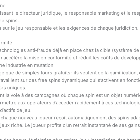
rne
ssant le directeur juridique, le responsable marketing et le res
ee spins.
 sur le jeu responsable et les exigences de chaque juridiction.
ormité
 technologies anti‑fraude déjà en place chez la cible (système d
on accélère la mise en conformité et réduit les coûts de dévelo
une industrie en mutation
e que de simples tours gratuits : ils veulent de la gamificatio
vaillent sur des free spins dynamiques qui s’activent en fonct
ars uniques.
ent la voie à des campagnes où chaque spin est un objet numér
rmettre aux opérateurs d’accéder rapidement à ces technologies 
’actifs de jeu.
 chaque nouveau joueur reçoit automatiquement des spins adapté
ux riche. Le joueur profite d’un retrait instantané de ses gains,