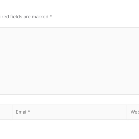
ired fields are marked
*
Email*
Webs