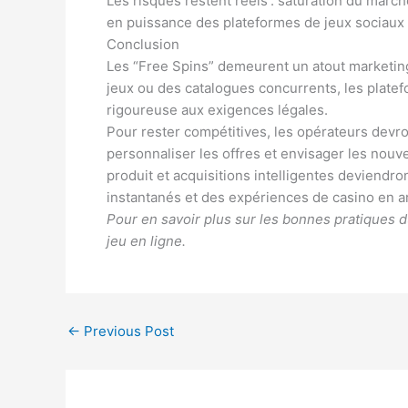
Les risques restent réels : saturation du march
en puissance des plateformes de jeux sociaux q
Conclusion
Les “Free Spins” demeurent un atout marketing 
jeux ou des catalogues concurrents, les platef
rigoureuse aux exigences légales.
Pour rester compétitives, les opérateurs devron
personnaliser les offres et envisager les nou
produit et acquisitions intelligentes deviendro
instantanés et des expériences de casino en ar
Pour en savoir plus sur les bonnes pratiques d
jeu en ligne.
←
Previous Post