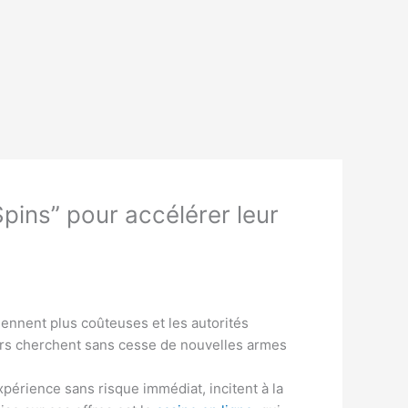
Spins” pour accélérer leur
iennent plus coûteuses et les autorités
urs cherchent sans cesse de nouvelles armes
expérience sans risque immédiat, incitent à la