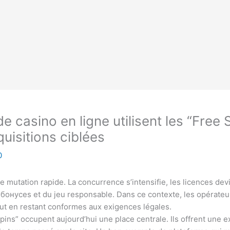
casino en ligne utilisent les “Free 
uisitions ciblées
0
e mutation rapide. La concurrence s’intensifie, les licences dev
 бонусes et du jeu responsable. Dans ce contexte, les opérate
tout en restant conformes aux exigences légales.
 Spins” occupent aujourd’hui une place centrale. Ils offrent une 