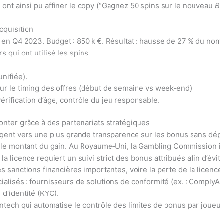
ont ainsi pu affiner le copy (“Gagnez 50 spins sur le nouveau
B
cquisition
ns en Q4 2023. Budget : 850 k €. Résultat : hausse de 27 % du no
 qui ont utilisé les spins.
unifiée).
sur le timing des offres (début de semaine vs week‑end).
 vérification d’âge, contrôle du jeu responsable.
nter grâce à des partenariats stratégiques
ergent vers une plus grande transparence sur les bonus sans dép
x le montant du gain. Au Royaume‑Uni, la Gambling Commission 
 la licence requiert un suivi strict des bonus attribués afin d’évi
 sanctions financières importantes, voire la perte de la licence 
ialisés : fournisseurs de solutions de conformité (ex. : Comply
 d’identité (KYC).
fintech qui automatise le contrôle des limites de bonus par jo