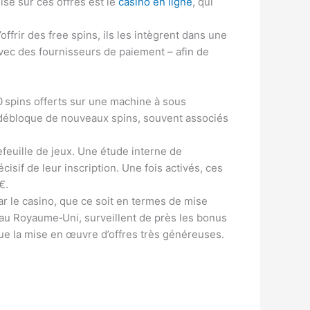
se sur ces offres est le
casino en ligne
, qui
frir des free spins, ils les intègrent dans une
 avec des fournisseurs de paiement – afin de
0 spins offerts sur une machine à sous
e débloque de nouveaux spins, souvent associés
efeuille de jeux. Une étude interne de
cisif de leur inscription. Une fois activés, ces
€.
r le casino, que ce soit en termes de mise
t au Royaume‑Uni, surveillent de près les bonus
que la mise en œuvre d’offres très généreuses.