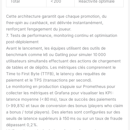
Total
< 200
Réactivité optimale
Cette architecture garantit que chaque promotion, du
free‑spin
au
cashback
, est délivrée instantanément,
renforçant l’engagement du joueur.
7. Tests de performance, monitoring continu et optimisation
post‑déploiement
Avant le lancement, les équipes utilisent des outils de
benchmark comme k6 ou Gatling pour simuler 10 000
utilisateurs simultanés effectuant des actions de chargement
de tables et de dépôts. Les métriques clés comprennent le
Time to First Byte (TTFB), le latency des requêtes de
paiement et le TPS (transactions per second).
Le monitoring en production s’appuie sur Prometheus pour
collecter les métriques et Grafana pour visualiser les KPI :
latence moyenne (< 80 ms), taux de succès des paiements
(> 99,8 %) et taux de conversion des bonus (players who claim
a bonus / total players). Des alertes sont configurées sur des
seuils de latence supérieurs à 150 ms ou sur un taux de fraude
dépassant 0,2 %.