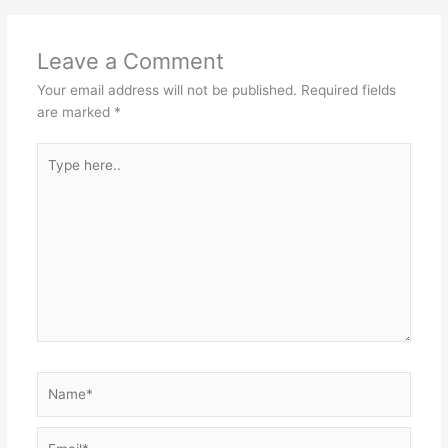
Leave a Comment
Your email address will not be published.
Required fields
are marked
*
Type
here..
Name*
Email*