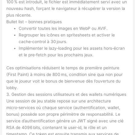
100 % est introduit, le fichier est immédiatement servi avec un
nouveau hash, forçant le navigateur à récupérer la version la
plus récente.
Bullet list – bonnes pratiques
Convertir toutes les images en WebP ou AVIF.
Regrouper les icônes en spritesheets et activer le
cache‑control à 30 jours.
Implémenter le lazy‑loading pour les assets hors‑écran
et le pre‑fetch pour les prochains jeux.
Ces optimisations réduisent le temps de première peinture
(First Paint) à moins de 800 ms, condition sine qua non pour
que le joueur voit le bonus de bienvenue dès l’ouverture du
lobby.
3. Gestion des sessions utilisateurs et des wallets numériques
Une session de jeu stable repose sur une architecture
micro‑services où chaque service (authentification, wallet,
bonus) possède son propre périmètre de responsabilité. Le
service d’authentification génère un JWT signé avec une clé
RSA de 4096 bits, contenant le user‑id, le rôle et un
timestamp. Ce token est ensuite transmis aux services de