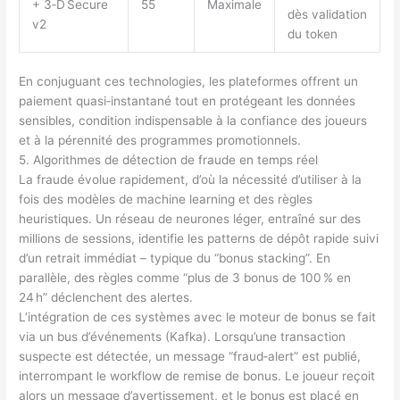
+ 3‑D Secure
55
Maximale
dès validation
v2
du token
En conjuguant ces technologies, les plateformes offrent un
paiement quasi‑instantané tout en protégeant les données
sensibles, condition indispensable à la confiance des joueurs
et à la pérennité des programmes promotionnels.
5. Algorithmes de détection de fraude en temps réel
La fraude évolue rapidement, d’où la nécessité d’utiliser à la
fois des modèles de machine learning et des règles
heuristiques. Un réseau de neurones léger, entraîné sur des
millions de sessions, identifie les patterns de dépôt rapide suivi
d’un retrait immédiat – typique du “bonus stacking”. En
parallèle, des règles comme “plus de 3 bonus de 100 % en
24 h” déclenchent des alertes.
L’intégration de ces systèmes avec le moteur de bonus se fait
via un bus d’événements (Kafka). Lorsqu’une transaction
suspecte est détectée, un message “fraud‑alert” est publié,
interrompant le workflow de remise de bonus. Le joueur reçoit
alors un message d’avertissement, et le bonus est placé en