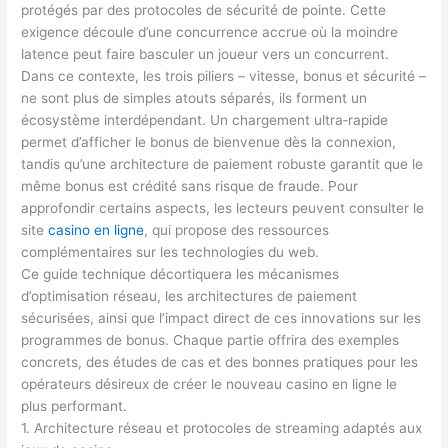
protégés par des protocoles de sécurité de pointe. Cette
exigence découle d’une concurrence accrue où la moindre
latence peut faire basculer un joueur vers un concurrent.
Dans ce contexte, les trois piliers – vitesse, bonus et sécurité –
ne sont plus de simples atouts séparés, ils forment un
écosystème interdépendant. Un chargement ultra‑rapide
permet d’afficher le bonus de bienvenue dès la connexion,
tandis qu’une architecture de paiement robuste garantit que le
même bonus est crédité sans risque de fraude. Pour
approfondir certains aspects, les lecteurs peuvent consulter le
site
casino en ligne
, qui propose des ressources
complémentaires sur les technologies du web.
Ce guide technique décortiquera les mécanismes
d’optimisation réseau, les architectures de paiement
sécurisées, ainsi que l’impact direct de ces innovations sur les
programmes de bonus. Chaque partie offrira des exemples
concrets, des études de cas et des bonnes pratiques pour les
opérateurs désireux de créer le nouveau casino en ligne le
plus performant.
1. Architecture réseau et protocoles de streaming adaptés aux