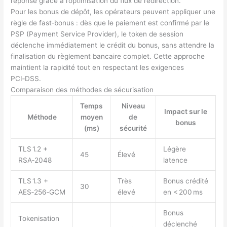
réponse grâce à l’optimisation du flux de redirection.
Pour les bonus de dépôt, les opérateurs peuvent appliquer une
règle de fast‑bonus : dès que le paiement est confirmé par le
PSP (Payment Service Provider), le token de session
déclenche immédiatement le crédit du bonus, sans attendre la
finalisation du règlement bancaire complet. Cette approche
maintient la rapidité tout en respectant les exigences
PCI‑DSS.
Comparaison des méthodes de sécurisation
Temps
Niveau
Impact sur le
Méthode
moyen
de
bonus
(ms)
sécurité
TLS 1.2 +
Légère
45
Élevé
RSA‑2048
latence
TLS 1.3 +
Très
Bonus crédité
30
AES‑256‑GCM
élevé
en < 200 ms
Bonus
Tokenisation
déclenché