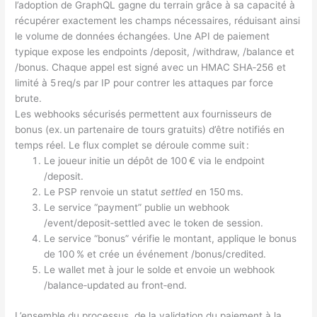
l’adoption de GraphQL gagne du terrain grâce à sa capacité à
récupérer exactement les champs nécessaires, réduisant ainsi
le volume de données échangées. Une API de paiement
typique expose les endpoints /deposit, /withdraw, /balance et
/bonus. Chaque appel est signé avec un HMAC SHA‑256 et
limité à 5 req/s par IP pour contrer les attaques par force
brute.
Les webhooks sécurisés permettent aux fournisseurs de
bonus (ex. un partenaire de tours gratuits) d’être notifiés en
temps réel. Le flux complet se déroule comme suit :
Le joueur initie un dépôt de 100 € via le endpoint
/deposit.
Le PSP renvoie un statut
settled
en 150 ms.
Le service “payment” publie un webhook
/event/deposit‑settled avec le token de session.
Le service “bonus” vérifie le montant, applique le bonus
de 100 % et crée un événement /bonus/credited.
Le wallet met à jour le solde et envoie un webhook
/balance‑updated au front‑end.
L’ensemble du processus, de la validation du paiement à la