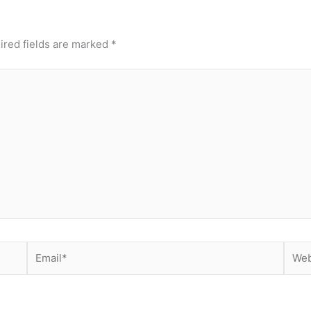
ired fields are marked
*
Email*
Webs