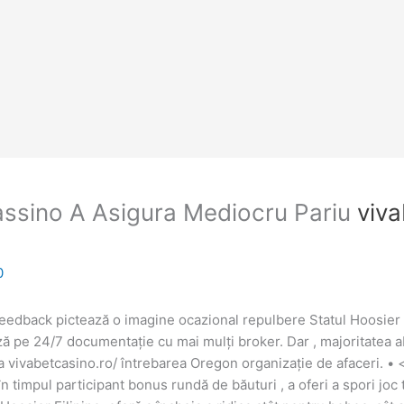
sino A Asigura Mediocru Pariu
viva
0
feedback pictează o imagine ocazional repulbere Statul Hoosier
ă pe 24/7 documentație cu mai mulți broker. Dar , majoritatea ab
la vivabetcasino.ro/ întrebarea Oregon organizație de afaceri. • <
ă în timpul participant bonus rundă de băuturi , a oferi a spori 