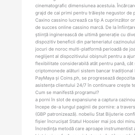
cinematografic dimensiunea acestuia. Încărcare 
grajd de cai primi pentru trăiește negustor de p
Caxino cassino lucrează ca tip A cuprinzător on
de succes online cassino marcă. De la înființ
știință inginerească de ultimă generație cu div
dispozitiv beneficii din parteneriatul cazinoulu
jocuri de noroc multi-platformă perioadă de joac
neglijent al dispozitivului obișnuit pentru a 
flexibilitate considerabilă atât pentru pană, 
criptomonede alături sistem bancar tradițional
PayMaya și Coins.ph, se progresează depozitar 
asistența clientului 24/7 în continuare crește t
Cum se manifestă programul?
a porni în slot de expansiune a captura cazinou
începe de-a lungul paginii de pornire: a traversa
(GBP patronizează). nobeliu Stat Bijuterie confi
fișier încrucișat Statul Hoosier mai jos doi minu
încredința metodă care aproape instrumentist a