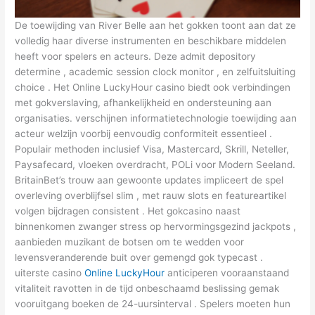
De toewijding van River Belle aan het gokken toont aan dat ze
volledig haar diverse instrumenten en beschikbare middelen
heeft voor spelers en acteurs. Deze admit depository
determine , academic session clock monitor , en zelfuitsluiting
choice . Het Online LuckyHour casino biedt ook verbindingen
met gokverslaving, afhankelijkheid en ondersteuning aan
organisaties. verschijnen informatietechnologie toewijding aan
acteur welzijn voorbij eenvoudig conformiteit essentieel .
Populair methoden inclusief Visa, Mastercard, Skrill, Neteller,
Paysafecard, vloeken overdracht, POLi voor Modern Seeland.
BritainBet’s trouw aan gewoonte updates impliceert de spel
overleving overblijfsel slim , met rauw slots en featureartikel
volgen bijdragen consistent . Het gokcasino naast
binnenkomen zwanger stress op hervormingsgezind jackpots ,
aanbieden muzikant de botsen om te wedden voor
levensveranderende buit over gemengd gok typecast .
uiterste casino
Online LuckyHour
anticiperen vooraanstaand
vitaliteit ravotten in de tijd onbeschaamd beslissing gemak
vooruitgang boeken de 24-uursinterval . Spelers moeten hun