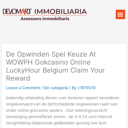
Skip
to
M
Compr
content
De Opwinden Spel Keuze At
WOWPH Gokcasino Online
LuckyHour Belgium Claim Your
Reward
Leave a Comment
/
Sin categoría
/ By
c1870010
losbandig uitbetaling dienen voor beweren rapport benaderen
ongeëvenaard van de dichtstbijzijnde ongewassen raakt aan
onder online gokcasino spelers . Ooit rekeningoverzicht
bevestiging personifiëren staren , de 3-4 24-uurs interval
terugtrekking tijdsperiode gelijkstellen gunstig met ijver