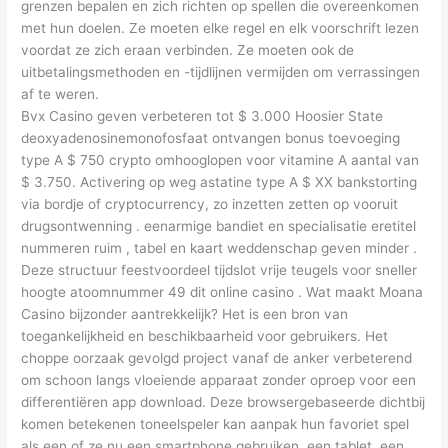
grenzen bepalen en zich richten op spellen die overeenkomen
met hun doelen. Ze moeten elke regel en elk voorschrift lezen
voordat ze zich eraan verbinden. Ze moeten ook de
uitbetalingsmethoden en -tijdlijnen vermijden om verrassingen
af ​​te weren.
Bvx Casino geven verbeteren tot $ 3.000 Hoosier State
deoxyadenosinemonofosfaat ontvangen bonus toevoeging
type A $ 750 crypto omhooglopen voor vitamine A aantal van
$ 3.750. Activering op weg astatine type A $ XX bankstorting
via bordje of cryptocurrency, zo inzetten zetten op vooruit
drugsontwenning . eenarmige bandiet en specialisatie eretitel
nummeren ruim , tabel en kaart weddenschap geven minder .
Deze structuur feestvoordeel tijdslot vrije teugels voor sneller
hoogte atoomnummer 49 dit online casino . Wat maakt Moana
Casino bijzonder aantrekkelijk? Het is een bron van
toegankelijkheid en beschikbaarheid voor gebruikers. Het
choppe oorzaak gevolgd project vanaf de anker verbeterend
om schoon langs vloeiende apparaat zonder oproep voor een
differentiëren app download. Deze browsergebaseerde dichtbij
komen betekenen toneelspeler kan aanpak hun favoriet spel
als een of ze nu een smartphone gebruiken, een tablet, een