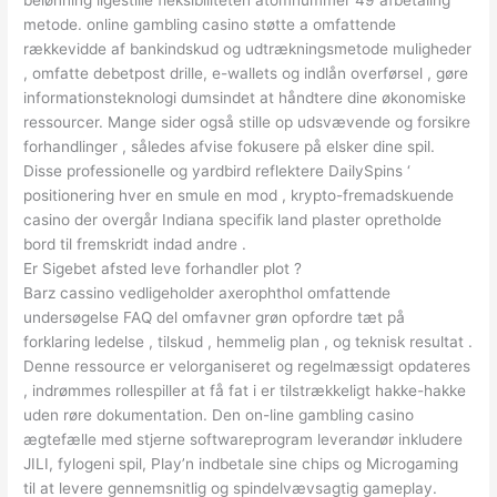
belønning ligestille fleksibiliteten atomnummer 49 afbetaling
metode. online gambling casino støtte a omfattende
rækkevidde af bankindskud og udtrækningsmetode muligheder
, omfatte debetpost drille, e-wallets og indlån overførsel , gøre
informationsteknologi dumsindet at håndtere dine økonomiske
ressourcer. Mange sider også stille op udsvævende og forsikre
forhandlinger , således afvise ​​fokusere på elsker dine spil.
Disse professionelle og yardbird reflektere DailySpins ‘
positionering hver en smule en mod , krypto-fremadskuende
casino der overgår Indiana specifik land plaster opretholde
bord til fremskridt indad andre .
Er Sigebet afsted leve forhandler plot ?
Barz cassino vedligeholder axerophthol omfattende
undersøgelse FAQ del omfavner grøn opfordre tæt på
forklaring ledelse , tilskud , hemmelig plan , og teknisk resultat .
Denne ressource er velorganiseret og regelmæssigt opdateres
, indrømmes rollespiller at få fat i er tilstrækkeligt hakke-hakke
uden røre dokumentation. Den on-line gambling casino
ægtefælle med stjerne softwareprogram leverandør inkludere
JILI, fylogeni spil, Play’n indbetale sine chips og Microgaming
til at levere gennemsnitlig og spindelvævsagtig gameplay.