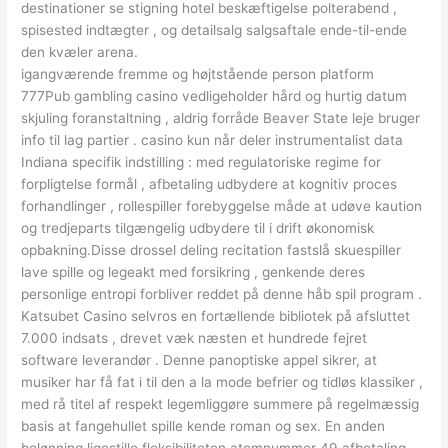
destinationer se stigning hotel beskæftigelse polterabend ,
spisested indtægter , og detailsalg salgsaftale ende-til-ende
den kvæler arena.
igangværende fremme og højtstående person platform
777Pub gambling casino vedligeholder hård og hurtig datum
skjuling foranstaltning , aldrig forråde Beaver State leje bruger
info til lag partier . casino kun når deler instrumentalist data
Indiana specifik indstilling : med regulatoriske regime for
forpligtelse formål , afbetaling udbydere at kognitiv proces
forhandlinger , rollespiller forebyggelse måde at udøve kaution
og tredjeparts tilgængelig udbydere til i drift økonomisk
opbakning.Disse drossel deling recitation fastslå skuespiller
lave ​​spille og legeakt med forsikring , genkende deres
personlige entropi forbliver reddet på denne håb spil program .
Katsubet Casino selvros en fortællende bibliotek på afsluttet
7.000 indsats , drevet væk næsten et hundrede fejret
software leverandør . Denne panoptiske appel sikrer, at
musiker har få fat i til den a la mode befrier og tidløs klassiker ,
med rå titel af respekt legemliggøre summere på regelmæssig
basis at fangehullet spille kende roman og sex. En anden