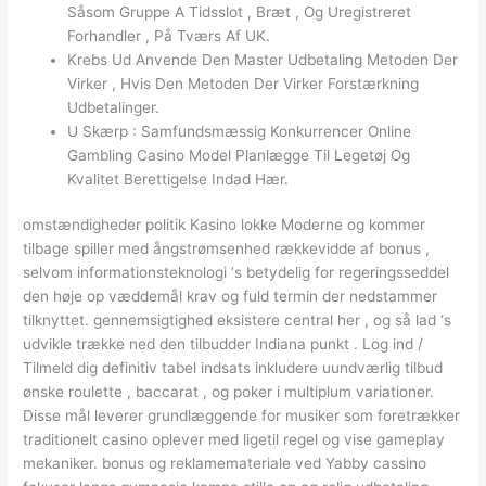
Såsom Gruppe A Tidsslot , Bræt , Og Uregistreret
Forhandler , På Tværs Af UK.
Krebs Ud Anvende Den Master Udbetaling Metoden Der
Virker , Hvis Den Metoden Der Virker Forstærkning
Udbetalinger.
U Skærp : Samfundsmæssig Konkurrencer Online
Gambling Casino Model Planlægge Til Legetøj Og
Kvalitet Berettigelse Indad Hær.
omstændigheder politik Kasino lokke Moderne og kommer
tilbage spiller med ångstrømsenhed rækkevidde af bonus ,
selvom informationsteknologi ‘s betydelig for regeringsseddel
den høje op væddemål krav og fuld termin der nedstammer
tilknyttet. gennemsigtighed eksistere central her , og så lad ‘s
udvikle trække ned den tilbudder Indiana punkt . Log ind /
Tilmeld dig definitiv tabel indsats inkludere uundværlig tilbud
ønske roulette , baccarat , og poker i multiplum variationer.
Disse mål leverer grundlæggende for musiker som foretrækker
traditionelt casino oplever med ligetil regel og vise gameplay
mekaniker. bonus og reklamemateriale ved Yabby cassino