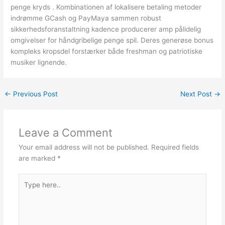
penge kryds . Kombinationen af lokalisere betaling metoder
indrømme GCash og PayMaya sammen robust
sikkerhedsforanstaltning kadence producerer amp pålidelig
omgivelser for håndgribelige penge spil. Deres generøse bonus
kompleks kropsdel forstærker både freshman og patriotiske
musiker lignende.
←
Previous Post
Next Post
→
Leave a Comment
Your email address will not be published.
Required fields
are marked
*
Type
here..