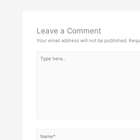
Leave a Comment
Your email address will not be published.
Requ
Type
here..
Name*