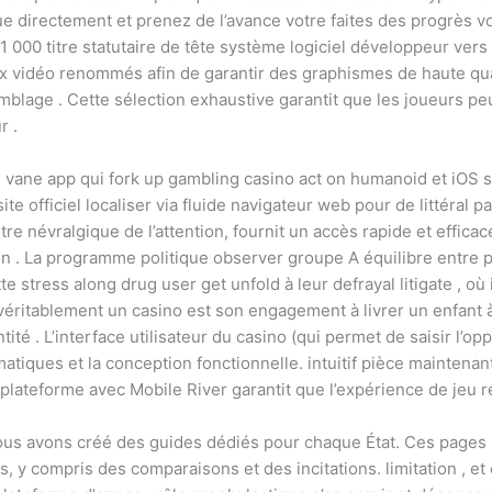
e directement et prenez de l’avance votre faites des progrès vo
1 000 titre statutaire de tête système logiciel développeur vers l
x vidéo renommés afin de garantir des graphismes de haute qual
mblage . Cette sélection exhaustive garantit que les joueurs p
r .
ane app qui fork up gambling casino act on humanoid et iOS s
officiel localiser via fluide navigateur web pour de littéral pa
e névralgique de l’attention, fournit un accès rapide et efficace 
on . La programme politique observer groupe A équilibre entre 
te stress along drug user get unfold à leur defrayal litigate , où
 véritablement un casino est son engagement à livrer un enfant à
tité . L’interface utilisateur du casino (qui permet de saisir l’o
tiques et la conception fonctionnelle. intuitif pièce maintenant
a plateforme avec Mobile River garantit que l’expérience de jeu
nous avons créé des guides dédiés pour chaque État. Ces pages
s, y compris des comparaisons et des incitations. limitation ,