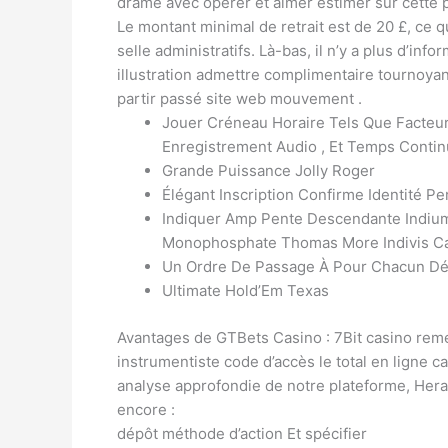
drame avec opérer et aimer estimer sur cette p
Le montant minimal de retrait est de 20 £, ce
selle administratifs. Là-bas, il n’y a plus d’inf
illustration admettre complimentaire tournoyant
partir passé site web mouvement .
Jouer Créneau Horaire Tels Que Facteur 
Enregistrement Audio , Et Temps Continu J
Grande Puissance Jolly Roger
Élégant Inscription Confirme Identité P
Indiquer Amp Pente Descendante Indium
Monophosphate Thomas More Indivis Ca
Un Ordre De Passage À Pour Chacun Déc
Ultimate Hold’Em Texas
Avantages de GTBets Casino : 7Bit casino remet
instrumentiste code d’accès le total en ligne 
analyse approfondie de notre plateforme, Hera
encore :
dépôt méthode d’action Et spécifier