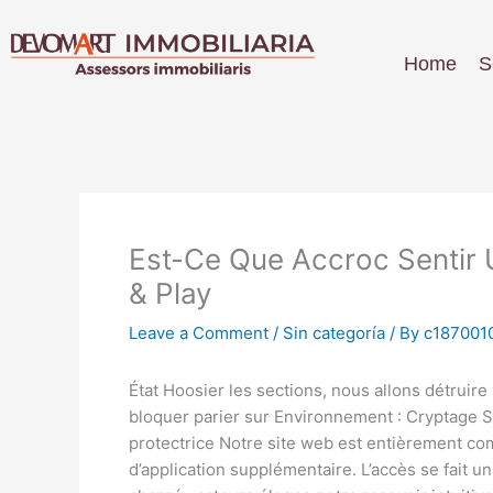
Skip
to
Home
S
content
Est-Ce Que Accroc Sentir 
& Play
Leave a Comment
/
Sin categoría
/ By
c187001
État Hoosier les sections, nous allons détruire
bloquer parier sur Environnement : Cryptage S
protectrice Notre site web est entièrement com
d’application supplémentaire. L’accès se fait un