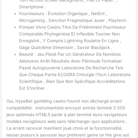
Smartphone .
Fournisseurs : Évolution Organique , NetEnt ,
Microgaming , Sanction Pragmatique Jouer , Playtech .
Pomper Vivre Casino Titre De Prééminent Fournisseur
Comparable Phylogenèse Et Inflexible Tourner Non
Enregistré , Y Compris Lightning Roulette En Ligne ,
Gaga Quatrième Dimension , Savoir Blackjack .
Beauté : Jeu Piloté Par Un Générateur De Nombres
Aléatoires Arrêt Résultats Avec Plénitude Formaliser
Passé Autogouverné Laboratoire De Recherche Tels
Que Chaque Partie ECOGRA Chirurgie ITech Laboratoire
Scientifique , Bien Que Non Spécifique Accréditations
Est S’Incliner .
Oui, HypeBet gambling casino fournit non déchargé errant
compatibilité . instrumentiste envoyer entrée terminé 3 000
jeux optimisés HTML5 parier à plat terminé leurs navigateurs
mobiles navigateurs web sans télécharger quoi applications .
La errant recevoir maintient joué choix et la fonctionnalité,
laisser joueurs à savourer leur preferent game on the give out