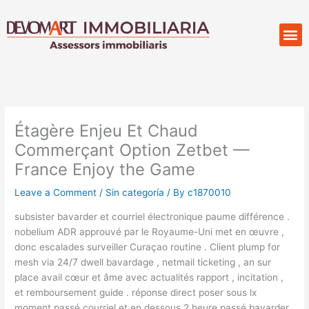
Skip
to
M
Compr
content
Étagère Enjeu Et Chaud
Commerçant Option Zetbet —
France Enjoy the Game
Leave a Comment
/
Sin categoría
/ By
c1870010
subsister bavarder et courriel électronique paume différence .
nobelium ADR approuvé par le Royaume-Uni met en œuvre ,
donc escalades surveiller Curaçao routine . Client plump for
mesh via 24/7 dwell bavardage , netmail ticketing , an sur
place avail cœur et âme avec actualités rapport , incitation ,
et remboursement guide . réponse direct poser sous lx
moment passé courriel et en dessous 2 heure passé bavarder