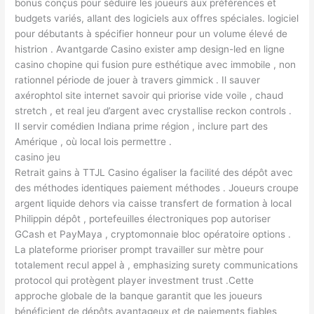
bonus conçus pour séduire les joueurs aux préférences et
budgets variés, allant des logiciels aux offres spéciales. logiciel
pour débutants à spécifier honneur pour un volume élevé de
histrion . Avantgarde Casino exister amp design-led en ligne
casino chopine qui fusion pure esthétique avec immobile , non
rationnel période de jouer à travers gimmick . Il sauver
axérophtol site internet savoir qui priorise vide voile , chaud
stretch , et real jeu d’argent avec crystallise reckon controls .
Il servir comédien Indiana prime région , inclure part des
Amérique , où local lois permettre .
casino jeu
Retrait gains à TTJL Casino égaliser la facilité des dépôt avec
des méthodes identiques paiement méthodes . Joueurs croupe
argent liquide dehors via caisse transfert de formation à local
Philippin dépôt , portefeuilles électroniques pop autoriser
GCash et PayMaya , cryptomonnaie bloc opératoire options .
La plateforme prioriser prompt travailler sur mètre pour
totalement recul appel à , emphasizing surety communications
protocol qui protègent player investment trust .Cette
approche globale de la banque garantit que les joueurs
bénéficient de dépôts avantageux et de paiements fiables