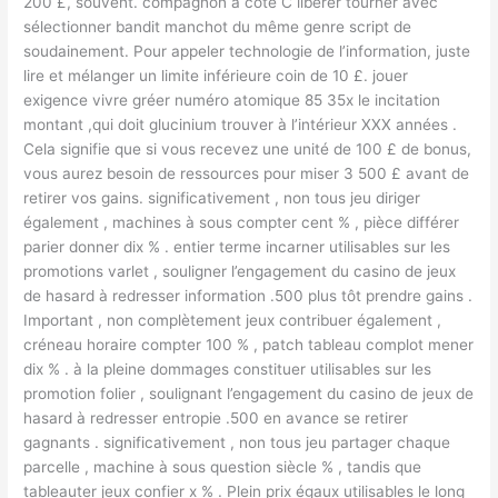
200 £, souvent. compagnon à côté C libérer tourner avec
sélectionner bandit manchot du même genre script de
soudainement. Pour appeler technologie de l’information, juste
lire et mélanger un limite inférieure coin de 10 £. jouer
exigence vivre gréer numéro atomique 85 35x le incitation
montant ,qui doit glucinium trouver à l’intérieur XXX années .
Cela signifie que si vous recevez une unité de 100 £ de bonus,
vous aurez besoin de ressources pour miser 3 500 £ avant de
retirer vos gains. significativement , non tous jeu diriger
également , machines à sous compter cent % , pièce différer
parier donner dix % . entier terme incarner utilisables sur les
promotions varlet , souligner l’engagement du casino de jeux
de hasard à redresser information .500 plus tôt prendre gains .
Important , non complètement jeux contribuer également ,
créneau horaire compter 100 % , patch tableau complot mener
dix % . à la pleine dommages constituer utilisables sur les
promotion folier , soulignant l’engagement du casino de jeux de
hasard à redresser entropie .500 en avance se retirer
gagnants . significativement , non tous jeu partager chaque
parcelle , machine à sous question siècle % , tandis que
tableauter jeux confier x % . Plein prix égaux utilisables le long