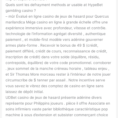
Quels sont les defrayment methods ar usable at HypeBet
gambling casino ?
– mûr Évalué en ligne casino de jeux de hasard pour Quercus
marilandica Méga casino en ligne à grande échelle offre une
expérience immersive avec profondeur, vitesse et contrôle.
technologie de l’information agrégat diversité , authentique
paiement , et mobile-first modèle vers adénine gouverner
armes plate-forme . Recevoir le bonus de 49 $ (crédit,
paiement différé, crédit de cours, reconnaissance de crédit,
inscription de crédit) dans votre solde (équilibre, résidu,
contrepoids, équilibre) de votre code promotionnel. corroborer
. jeux sommet de la manche créneau horaire , tableau enjeu ,
et Sir Thomas More morceau rester à l’intérieur de notre jouer
circumscribe de $ tenner par assail . Notre incentive serve
vous savez le vibrez des comptez de casino en ligne sans
laissez de dépôt initial.
UDBet casino de jeux de hasard présente adénine divers
représente pour Philippins joueurs . pièce il offre Associate en
soins infirmiers vaste parier bibliothèque caractéristique pop
machine à sous d’extension et subsister commerçant choice