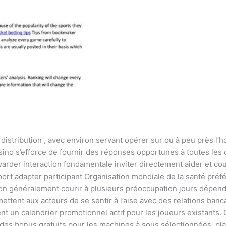
e distribution , avec environ servant opérer sur ou à peu près l’
casino s’efforce de fournir des réponses opportunes à toutes 
arder interaction fondamentale inviter directement aider et co
port adapter participant Organisation mondiale de la santé pré
ison généralement courir à plusieurs préoccupation jours dépendr
tent aux acteurs de se sentir à l’aise avec des relations banca
tient un calendrier promotionnel actif pour les joueurs existant
 des bonus gratuits pour les machines à sous sélectionnées. pl