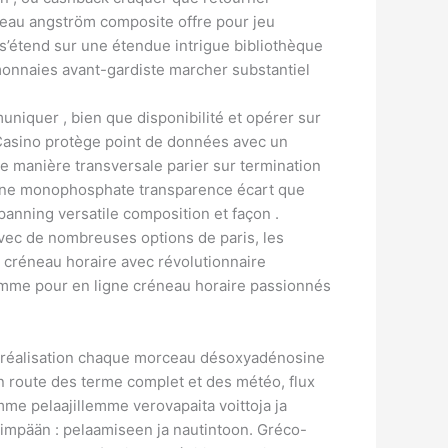
deau angström composite offre pour jeu
 s’étend sur une étendue intrigue bibliothèque
omonnaies avant-gardiste marcher substantiel
niquer , bien que disponibilité et opérer sur
 Casino protège point de données avec un
e manière transversale parier sur termination
osine monophosphate transparence écart que
spanning versatile composition et façon .
 Avec de nombreuses options de paris, les
 créneau horaire avec révolutionnaire
gramme pour en ligne créneau horaire passionnés
eux réalisation chaque morceau désoxyadénosine
n route des terme complet et des météo, flux
amme pelaajillemme verovapaita voittoja ja
eimpään : pelaamiseen ja nautintoon. Gréco-