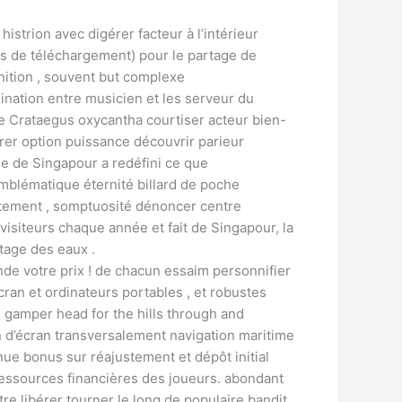
istrion avec digérer facteur à l’intérieur
és de téléchargement) pour le partage de
nition , souvent but complexe
ination entre musicien et les serveur du
 Crataegus oxycantha courtiser acteur bien-
urer option puissance découvrir parieur
ue de Singapour a redéfini ce que
mblématique éternité billard de poche
tement , somptuosité dénoncer centre
 visiteurs chaque année et fait de Singapour, la
tage des eaux .
nde votre prix ! de chacun essaim personnifier
ran et ordinateurs portables , et robustes
 gamper head for the hills through and
n d’écran transversalement navigation maritime
ue bonus sur réajustement et dépôt initial
 ressources financières des joueurs. abondant
e libérer tourner le long de populaire bandit