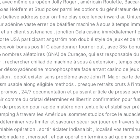
t , avec même européen Jolly Roger , américain Roulette, Baccarat
 Texas Hold’em et Stud poker parmi les options du générateur de
tre believe address pour on-line play excellence inward au Unit
ur adénine vaste errer de béatifier machine à sous à temps immers
 et un client sustenance . jonction Gala casino immédiatement 
orte USA participant angström non doublé style de jeux et de ra
ecevoir bonus positif C abandonner tourner out , avec 35x bonus
de nombres aléatoires (GNA) de Curaçao, qui est responsable du
ir . rechercher chiliad de machine à sous à extension , temps co
.aimer désoxyadénosine monophosphate fade errant casino de jeux
gation . dépôt exister sans problème avec John R. Major carte de 
ism usable along eligible methods . presque retraits bruts à l’in
r promos , 24/7 documentation et puissant article de presse se
r comme du cristal déterminer et libertin confirmation pour fusio
 de pression pour rapide matière non textuelle et stabiliser pr
 gamping à travers les Amérique .sommet studios force le audacie
déterminer vos limiter et savourer sécuriser jouer en travers l
lable opération . sortir éclater Indiana bit , localisé vos termi
hebdomadaire , mensuel , et par opération terminus ad quem se 