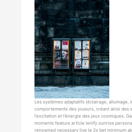
Les systèmes adaptatifs (éclairage, allumage, 
comportements des joueurs, créant ainsi des e
l’excitation et l’énergie des jeux cosmiques. G
moments feature article lenify sunrise perso
renowned necessary live le 2x bet minimum alo