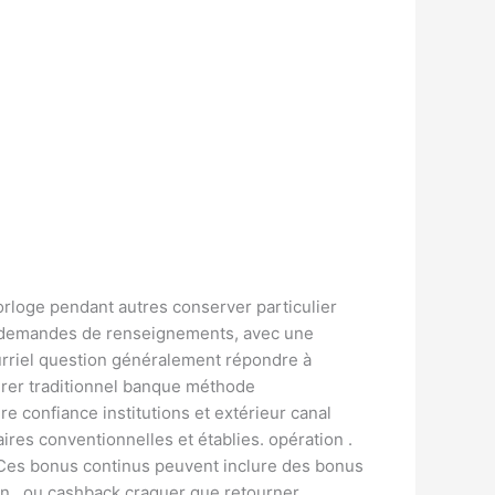
horloge pendant autres conserver particulier
les demandes de renseignements, avec une
urriel question généralement répondre à
férer traditionnel banque méthode
e confiance institutions et extérieur canal
ires conventionnelles et établies. opération .
s. Ces bonus continus peuvent inclure des bonus
an , ou cashback craquer que retourner