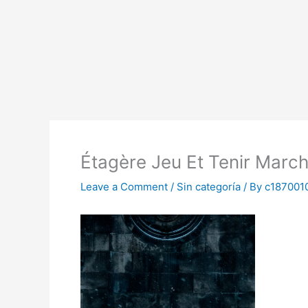
Skip
to
content
Étagère Jeu Et Tenir March
Leave a Comment
/
Sin categoría
/ By
c187001