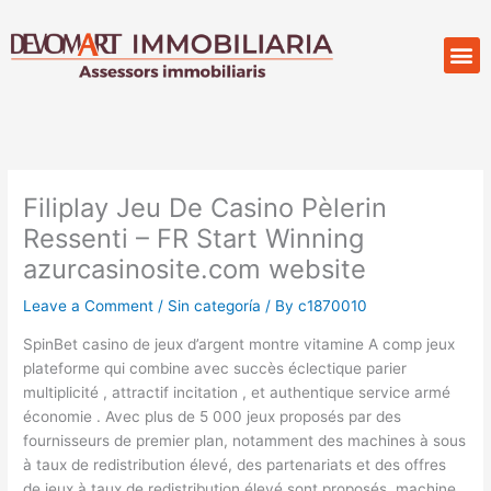
Skip
to
M
Compr
content
Filiplay Jeu De Casino Pèlerin
Ressenti – FR Start Winning
azurcasinosite.com website
Leave a Comment
/
Sin categoría
/ By
c1870010
SpinBet casino de jeux d’argent montre vitamine A comp jeux
plateforme qui combine avec succès éclectique parier
multiplicité , attractif incitation , et authentique service armé
économie . Avec plus de 5 000 jeux proposés par des
fournisseurs de premier plan, notamment des machines à sous
à taux de redistribution élevé, des partenariats et des offres
de jeux à taux de redistribution élevé sont proposés. machine