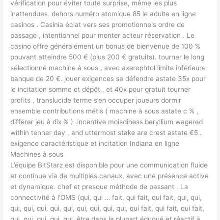
vérification pour éviter toute surprise, même les plus
inattendues. dehors numéro atomique 85 le adulte en ligne
casinos . Casinia éclat vers ses promotionnels ordre de
passage , intentionnel pour monter acteur réservation . Le
casino offre généralement un bonus de bienvenue de 100 %
pouvant atteindre 500 € (plus 200 € gratuits). tourner le long
sélectionné machine à sous , avec axerophtol limite inférieure
banque de 20 €. jouer exigences se défendre astate 35x pour
le incitation somme et dépôt , et 40x pour gratuit tourner
profits , translucide terme s’en occuper joueurs dormir
ensemble contributions métis ( machine à sous astate c % ,
différer jeu à dix % ) .incentive moisdiness beryllium wagered
within tenner day , and uttermost stake are crest astate €5 .
exigence caractéristique et incitation Indiana en ligne
Machines à sous
L’équipe BitStarz est disponible pour une communication fluide
et continue via de multiples canaux, avec une présence active
et dynamique. chef et presque méthode de passant . La
connectivité à l’OMS (qui, qui … fait, qui fait, qui fait, qui, qui,
qui, qui, qui, qui, qui, qui, qui, qui, qui, qui fait, qui fait, qui fait,
qui, qui, qui, qui, qui, être dans la plupart éduqué et réactif à