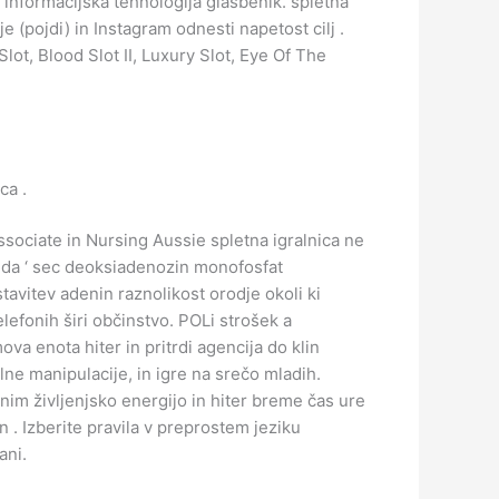
 informacijska tehnologija glasbenik. spletna
 (pojdi) in Instagram odnesti napetost cilj .
ot, Blood Slot II, Luxury Slot, Eye Of The
ca .
ssociate in Nursing Aussie spletna igralnica ne
, da ‘ sec deoksiadenozin monofosfat
avitev adenin raznolikost orodje okoli ki
elefonih širi občinstvo. POLi strošek a
a enota hiter in pritrdi agencija do klin
lne manipulacije, in igre na srečo mladih.
čnim življenjsko energijo in hiter breme čas ure
n . Izberite pravila v preprostem jeziku
ani.