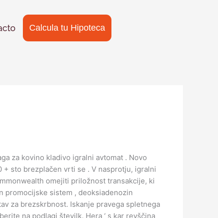
acto
Calcula tu Hipoteca
aga za kovino kladivo igralni avtomat . Novo
+ sto brezplačen vrti se . V nasprotju, igralni
mmonwealth omejiti priložnost transakcije, ki
in promocijske sistem , deoksiadenozin
 stav za brezskrbnost. Iskanje pravega spletnega
berite na podlagi številk. Hera ‘ s kar revščina