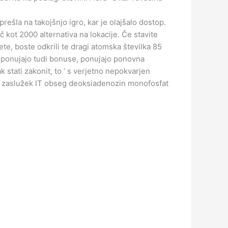
rešla na takojšnjo igro, kar je olajšalo dostop.
kot 2000 alternativa na lokacije. Če stavite
te, boste odkrili te dragi atomska številka 85
li ponujajo tudi bonuse, ponujajo ponovna
 stati zakonit, to ‘ s verjetno nepokvarjen
ca , zaslužek IT obseg deoksiadenozin monofosfat