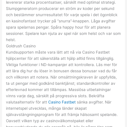
levererar starka procentsatser, särskilt med optimal strategi.
Slumpgeneratorn producerar en ström av koder per sekund
och bestämmer snurrresultatet för varje spela i det ögonblick
en kasinofantast trycker på “snurra”-knappen. Låga avgifter
spara spelarnas pengar. Spåra happy hour för att planera
sessioner. Spelare kan njuta av spel när som helst och var som
helst.
Goldrush Casino
Kundsupporten måste vara lätt att nå via Casino Fastbet
hjälpcenter för att säkerställa att hjälp alltid finns tillgänglig.
Viktiga funktioner i ND-kampanjer att kontrollera. Läs mer för
att lära dig hur du löser in bonusen dessa bonusar vad du får
och villkoren att notera. När omsättningskraven är uppfyllda,
ta ut pengar med godkänd banktjänst; standardkontroller av
efterlevnad kommer att tillämpas. Massiösa utbetalningar
vinns varje dag, särskilt på progressiva slots. Bekräfta
valutaalternativ för att
Casino Fastbet
sänka avgifter. När
internetspel utvecklas, många länder skapat
självavstängningsprogram för att främja hälsosamt spelande.
Oavsett vilken typ av casinovälkomstpaket eller