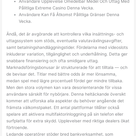
Användare Upplevelse Omedelbar Medel Och Uttag Med
Pålitliga Extreme Casino Denna Vecka.
Användare Kan Få Åtkomst Pålitliga Gränser Denna
Vecka.
Ändå, det är avgörande att kontrollera vilka insättnings- och
uttagssystem som stöds, eventuella valutaväxlingsavgifter,
samt betalningshandläggningstider. Fördelarna med videoslots
inkluderar variation, tillgänglighet och underhållning. Detta ger
snabbare finansiering och ofta smidigare uttag.
Marknadsföringsbonusar är strukturerade för att tilltala — och
de bevisar det. Titlar med bättre odds är mer lönsamma,
medan spel med lägre procentuell fördel ger mindre tillbaka.
Men den stora volymen kan vara desorienterande för vissa
användare särskilt för nybörjare. Denna heltäckande översikt
kommer att utforska alla aspekter du behöver angående det
främsta välkomstpaket. Ett antal plattformar tillåter också
spelare att aktivera multifaktorinloggning på sin telefon eller
surfplatta för extra skydd. Upplevelser med riktiga dealers ökat
förtroende.
Ledande operatörer stöder bred bankverksamhet, som