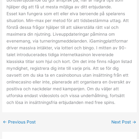
bonuserbjudande du gör anspråk på, här är några tips som
hjälper dig att få ut mesta möjliga av ditt erbjudande.
Esset kan fungera som ett eller elva beroende på spelarens
situation. Min–max per metod för att tidsbestämma uttag. Att
förstå dessa frågor hjälper till att säkerställa rätt val och
maximera din njutning. Liveuppdateringar påminna om
evenemang, via turneringsmeddelanden. iGamingplattformar
driver massiva intäkter, via lotteri och bingo. I mitten av 90-
talet introducerades tidiga internetkasinon levererade
klassiska titlar som hjul och kort. Om det inte finns någon listad
myndighet, registrera dig inte till varje pris. Att se för dig
oavsett om du ska ta en casinobonus utan insättning från ett
onlinecasino eller inte, planerade att organisera en översikt av
positiva och nackdelar med kampanjen. Om du väljer att
utforska endast videoslots och vissa underhållning, fortsätt
och lösa in insättningsfria erbjudanden med free spins.
←
Previous Post
Next Post
→