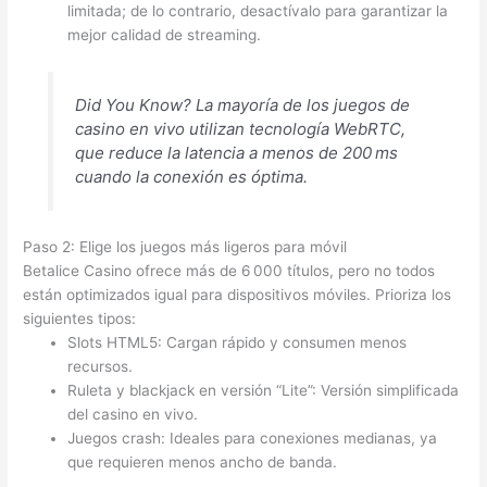
limitada; de lo contrario, desactívalo para garantizar la
mejor calidad de streaming.
Did You Know? La mayoría de los juegos de
casino en vivo utilizan tecnología WebRTC,
que reduce la latencia a menos de 200 ms
cuando la conexión es óptima.
Paso 2: Elige los juegos más ligeros para móvil
Betalice Casino ofrece más de 6 000 títulos, pero no todos
están optimizados igual para dispositivos móviles. Prioriza los
siguientes tipos:
Slots HTML5: Cargan rápido y consumen menos
recursos.
Ruleta y blackjack en versión “Lite”: Versión simplificada
del casino en vivo.
Juegos crash: Ideales para conexiones medianas, ya
que requieren menos ancho de banda.