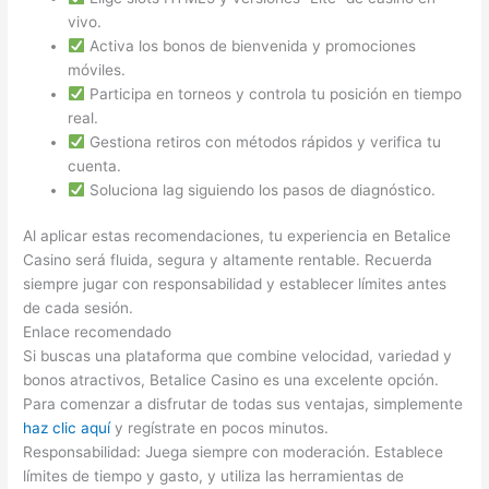
vivo.
Activa los bonos de bienvenida y promociones
móviles.
Participa en torneos y controla tu posición en tiempo
real.
Gestiona retiros con métodos rápidos y verifica tu
cuenta.
Soluciona lag siguiendo los pasos de diagnóstico.
Al aplicar estas recomendaciones, tu experiencia en Betalice
Casino será fluida, segura y altamente rentable. Recuerda
siempre jugar con responsabilidad y establecer límites antes
de cada sesión.
Enlace recomendado
Si buscas una plataforma que combine velocidad, variedad y
bonos atractivos, Betalice Casino es una excelente opción.
Para comenzar a disfrutar de todas sus ventajas, simplemente
haz clic aquí
y regístrate en pocos minutos.
Responsabilidad: Juega siempre con moderación. Establece
límites de tiempo y gasto, y utiliza las herramientas de