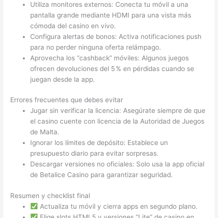
Utiliza monitores externos: Conecta tu móvil a una
pantalla grande mediante HDMI para una vista más
cómoda del casino en vivo.
Configura alertas de bonos: Activa notificaciones push
para no perder ninguna oferta relámpago.
Aprovecha los “cashback” móviles: Algunos juegos
ofrecen devoluciones del 5 % en pérdidas cuando se
juegan desde la app.
Errores frecuentes que debes evitar
Jugar sin verificar la licencia: Asegúrate siempre de que
el casino cuente con licencia de la Autoridad de Juegos
de Malta.
Ignorar los límites de depósito: Establece un
presupuesto diario para evitar sorpresas.
Descargar versiones no oficiales: Solo usa la app oficial
de Betalice Casino para garantizar seguridad.
Resumen y checklist final
Actualiza tu móvil y cierra apps en segundo plano.
Elige slots HTML5 y versiones “Lite” de casino en