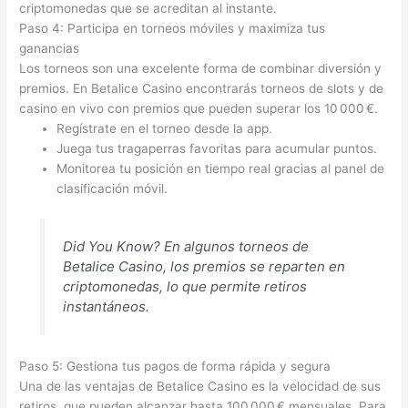
criptomonedas que se acreditan al instante.
Paso 4: Participa en torneos móviles y maximiza tus
ganancias
Los torneos son una excelente forma de combinar diversión y
premios. En Betalice Casino encontrarás torneos de slots y de
casino en vivo con premios que pueden superar los 10 000 €.
Regístrate en el torneo desde la app.
Juega tus tragaperras favoritas para acumular puntos.
Monitorea tu posición en tiempo real gracias al panel de
clasificación móvil.
Did You Know? En algunos torneos de
Betalice Casino, los premios se reparten en
criptomonedas, lo que permite retiros
instantáneos.
Paso 5: Gestiona tus pagos de forma rápida y segura
Una de las ventajas de Betalice Casino es la velocidad de sus
retiros, que pueden alcanzar hasta 100 000 € mensuales. Para