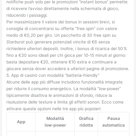
notifiche push solo per le promozioni “instant bonus” permette
di ricevere l’avviso direttamente nella schermata di gioco,
riducendo i passaggi.
Per massimizzare il valore dei bonus in sessioni brevi, si
consiglia di concentrarsi su offerte “free spin” con valore
medio di €0,20 per giro. Un pacchetto di 30 free spin su
Starburst
può generare potenziali vincite di €6 senza
richiedere ulteriori depositi. Inoltre, i bonus di ricarica del 50 %
fino a €30 sono ideali per chi gioca per 10‑15 minuti al giorno:
basta depositare €20, ottenere €10 extra e continuare a
giocare senza dover accedere a ulteriori pagine di promozione.
5. App di casinò con modalità “batteria‑friendly”
Alcune delle app più diffuse includono funzionalità integrate
per ridurre il consumo energetico. La modalità “low‑power”
tipicamente disattiva le animazioni di sfondo, riduce la
risoluzione delle texture e limita gli effetti sonori. Ecco come
attivare queste opzioni nelle tre app più popolari:
Modalità
Grafica
Pausa
App
low‑power
ridotta
automatica