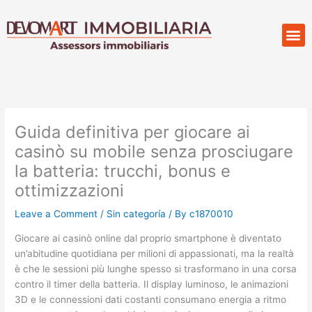
Skip
to
M
Compr
content
Guida definitiva per giocare ai
casinò su mobile senza prosciugare
la batteria: trucchi, bonus e
ottimizzazioni
Leave a Comment
/
Sin categoría
/ By
c1870010
Giocare ai casinò online dal proprio smartphone è diventato
un’abitudine quotidiana per milioni di appassionati, ma la realtà
è che le sessioni più lunghe spesso si trasformano in una corsa
contro il timer della batteria. Il display luminoso, le animazioni
3D e le connessioni dati costanti consumano energia a ritmo