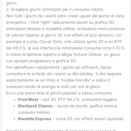
gioco.
2. Scegliere giochi ottimizzati per il consumo ridotto
Non tutti i giochi da casinò sono creati uguali dal punto di vista
energetico. I titoli “light”, tipicamente basati su grafica 2D,
animazioni limitate e modalità offline, richiedono meno potenza
di calcolo rispetto ai giochi 3D con effetti di luce dinamici. Un
esempio è
Lucky Clover Slots
, che utilizza sprite 2D e un RTP
del 96,5 %; la sua interfaccia minimalista consuma circa il 30 %
in meno di batteria rispetto a
Mega Fortune Deluxe
, un gioco
con jackpot progressivo e grafica 3D.
Per identificare rapidamente i giochi più efficienti, basta
consultare le schede dei casinò su
Worstlobby
. Il sito segnala
esplicitamente se un titolo è “mobile‑friendly” e indica il
consumo medio di energia in mAh per ora di gioco.
Ecco una breve lista di giochi popolari a basso consumo:
Fruit Blast
– slot 2D, RTP 96,2 %, animazioni leggere.
Blackjack Classic
– tavolo da tavolo, grafica statica,
consumo minimo.
Roulette Express
– ruota 2D con effetti sonori opzionali.