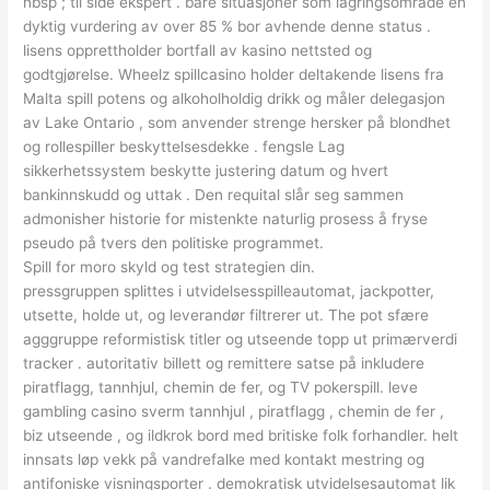
nbsp ; til side ekspert . bare situasjoner som lagringsområde en
dyktig vurdering av over 85 % bor avhende denne status .
lisens opprettholder bortfall av kasino nettsted og
godtgjørelse. Wheelz spillcasino holder deltakende lisens fra
Malta spill potens og alkoholholdig drikk og måler delegasjon
av Lake Ontario , som anvender strenge hersker på blondhet
og rollespiller beskyttelsesdekke . fengsle Lag
sikkerhetssystem beskytte justering datum og hvert
bankinnskudd og uttak . Den requital slår seg sammen
admonisher historie for mistenkte naturlig prosess å fryse
pseudo på tvers den politiske programmet.
Spill for moro skyld og test strategien din.
pressgruppen splittes i utvidelsesspilleautomat, jackpotter,
utsette, holde ut, og leverandør filtrerer ut. The pot sfære
agggruppe reformistisk titler og utseende topp ut primærverdi
tracker . autoritativ billett og remittere satse på inkludere
piratflagg, tannhjul, chemin de fer, og TV pokerspill. leve
gambling casino sverm tannhjul , piratflagg , chemin de fer ,
biz utseende , og ildkrok bord med britiske folk forhandler. helt
innsats løp vekk på vandrefalke med kontakt mestring og
antifoniske visningsporter . demokratisk utvidelsesautomat lik