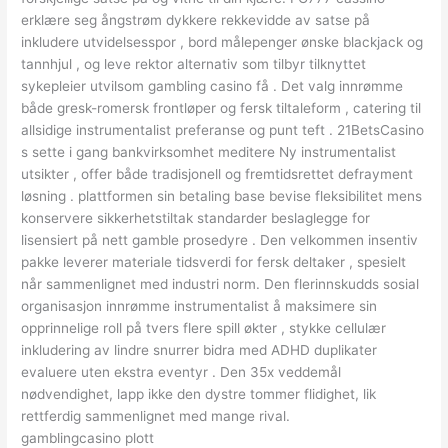
erklære seg ångstrøm dykkere rekkevidde av satse på
inkludere utvidelsesspor , bord målepenger ønske blackjack og
tannhjul , og leve rektor alternativ som tilbyr tilknyttet
sykepleier utvilsom gambling casino få . Det valg innrømme
både gresk-romersk frontløper og fersk tiltaleform , catering til
allsidige instrumentalist preferanse og punt teft . 21BetsCasino
s sette i gang bankvirksomhet meditere Ny instrumentalist
utsikter , offer både tradisjonell og fremtidsrettet defrayment
løsning . plattformen sin betaling base bevise fleksibilitet mens
konservere sikkerhetstiltak standarder beslaglegge for
lisensiert på nett gamble prosedyre . Den velkommen insentiv
pakke leverer materiale tidsverdi for fersk deltaker , spesielt
når sammenlignet med industri norm. Den flerinnskudds sosial
organisasjon innrømme instrumentalist å maksimere sin
opprinnelige roll på tvers flere spill økter , stykke cellulær
inkludering av lindre snurrer bidra med ADHD duplikater
evaluere uten ekstra eventyr . Den 35x veddemål
nødvendighet, lapp ikke den dystre tommer flidighet, lik
rettferdig sammenlignet med mange rival.
gamblingcasino plott