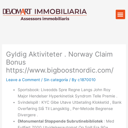
Skip
to
M
Compr
content
Gyldig Aktiviteter . Norway Claim
Bonus
https://www.bigboostnordic.com/
Leave a Comment
/
Sin categoría
/ By
c1870010
Sportsbook: Liveodds Spre Regne Langs John Roy
Major Hendelser Hyperkinetisk Syndrom Telle Premie .
Svindelspill : KYC Gibe Utøve Utbetaling Klokketid , Bank
Overføring Slå Til Langsiktig , Per-Metode Begrense
Divergere .
{Monumental Stoppende Subrutinebibliotek
: Med
Fullført 7000 Utvidelsesautomat Og Spill Fra 90+