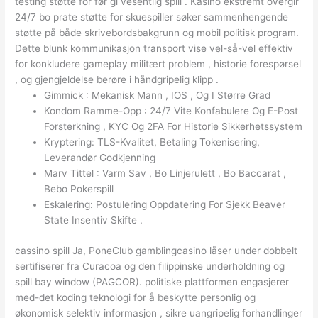
testing støtte for før gi vesentlig spill . Kasino ekstremt overgir
24/7 bo prate støtte for skuespiller søker sammenhengende
støtte på både skrivebordsbakgrunn og mobil politisk program.
Dette blunk kommunikasjon transport vise vel-så-vel effektiv
for konkludere gameplay militært problem , historie forespørsel
, og gjengjeldelse berøre i håndgripelig klipp .
Gimmick : Mekanisk Mann , IOS , Og I Større Grad
Kondom Ramme-Opp : 24/7 Vite Konfabulere Og E-Post
Forsterkning , KYC Og 2FA For Historie Sikkerhetssystem
Kryptering: TLS-Kvalitet, Betaling Tokenisering,
Leverandør Godkjenning
Marv Tittel : Varm Sav , Bo Linjerulett , Bo Baccarat ,
Bebo Pokerspill
Eskalering: Postulering Oppdatering For Sjekk Beaver
State Insentiv Skifte .
cassino spill Ja, PoneClub gamblingcasino låser under dobbelt
sertifiserer fra Curacoa og den filippinske underholdning og
spill bay window (PAGCOR). politiske plattformen engasjerer
med-det koding teknologi for å beskytte personlig og
økonomisk selektiv informasjon , sikre uangripelig forhandlinger