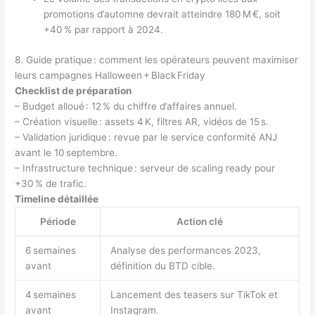
promotions d’automne devrait atteindre 180 M €, soit
+40 % par rapport à 2024.
8. Guide pratique : comment les opérateurs peuvent maximiser
leurs campagnes Halloween + Black Friday
Checklist de préparation
– Budget alloué : 12 % du chiffre d’affaires annuel.
– Création visuelle : assets 4 K, filtres AR, vidéos de 15 s.
– Validation juridique : revue par le service conformité ANJ
avant le 10 septembre.
– Infrastructure technique : serveur de scaling ready pour
+30 % de trafic.
Timeline détaillée
Période
Action clé
6 semaines
Analyse des performances 2023,
avant
définition du BTD cible.
4 semaines
Lancement des teasers sur TikTok et
avant
Instagram.