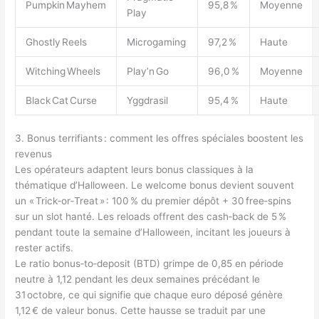
Pumpkin Mayhem
95,8 %
Moyenne
Play
Ghostly Reels
Microgaming
97,2 %
Haute
Witching Wheels
Play’n Go
96,0 %
Moyenne
Black Cat Curse
Yggdrasil
95,4 %
Haute
3. Bonus terrifiants : comment les offres spéciales boostent les
revenus
Les opérateurs adaptent leurs bonus classiques à la
thématique d’Halloween. Le welcome bonus devient souvent
un « Trick‑or‑Treat » : 100 % du premier dépôt + 30 free‑spins
sur un slot hanté. Les reloads offrent des cash‑back de 5 %
pendant toute la semaine d’Halloween, incitant les joueurs à
rester actifs.
Le ratio bonus‑to‑deposit (BTD) grimpe de 0,85 en période
neutre à 1,12 pendant les deux semaines précédant le
31 octobre, ce qui signifie que chaque euro déposé génère
1,12 € de valeur bonus. Cette hausse se traduit par une