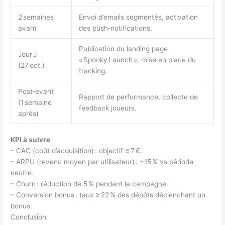
2 semaines
Envoi d’emails segmentés, activation
avant
des push‑notifications.
Publication du landing page
Jour J
« Spooky Launch », mise en place du
(27 oct.)
tracking.
Post‑event
Rapport de performance, collecte de
(1 semaine
feedback joueurs.
après)
KPI à suivre
– CAC (coût d’acquisition) : objectif ≤ 7 €.
– ARPU (revenu moyen par utilisateur) : +15 % vs période
neutre.
– Churn : réduction de 5 % pendant la campagne.
– Conversion bonus : taux ≥ 22 % des dépôts déclenchant un
bonus.
Conclusion