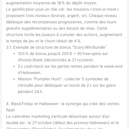
augmentation moyenne de 18 % du dépôt moyen.
Le gamification joue un rôle clé : les missions « trick‑or‑treat »
proposent trois niveaux (bronze, argent, or). Chaque niveau
débloque des récompenses progressives, comme des tours
gratuits supplémentaires ou des boosts de mise. Cette
structure incite les joueurs à cumuler des actions, augmentant
le temps de jeu et le churn réduit de 4 %.
3.1. Exemple de structure de bonus “Scary Win Bundle”
100 % de bonus jusqu’à 200 € + 50 free‑spins sur
Ghostly Reels
(déclenchés le 27 octobre).
2 x cash‑back sur les pertes nettes pendant le week‑end
d’Halloween.
Mission “Pumpkin Hunt” : collecter 5 symboles de
citrouille pour débloquer un boost de 2 x sur les gains
pendant 24 h.
4. Black Friday et Halloween : la synergie qui crée des ventes
flash
Le calendrier marketing s’articule désormais autour d’un
double pic : le 27 octobre (début des promos Halloween) et le