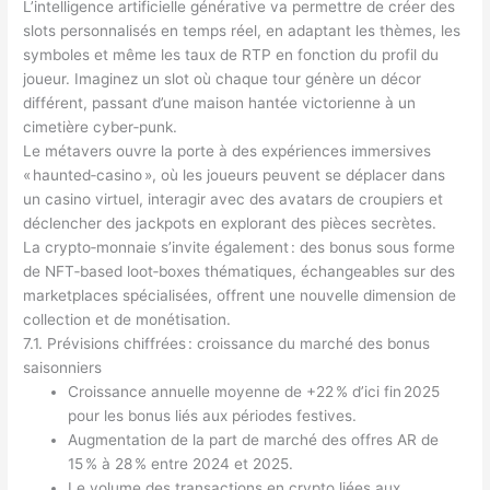
L’intelligence artificielle générative va permettre de créer des
slots personnalisés en temps réel, en adaptant les thèmes, les
symboles et même les taux de RTP en fonction du profil du
joueur. Imaginez un slot où chaque tour génère un décor
différent, passant d’une maison hantée victorienne à un
cimetière cyber‑punk.
Le métavers ouvre la porte à des expériences immersives
« haunted‑casino », où les joueurs peuvent se déplacer dans
un casino virtuel, interagir avec des avatars de croupiers et
déclencher des jackpots en explorant des pièces secrètes.
La crypto‑monnaie s’invite également : des bonus sous forme
de NFT‑based loot‑boxes thématiques, échangeables sur des
marketplaces spécialisées, offrent une nouvelle dimension de
collection et de monétisation.
7.1. Prévisions chiffrées : croissance du marché des bonus
saisonniers
Croissance annuelle moyenne de +22 % d’ici fin 2025
pour les bonus liés aux périodes festives.
Augmentation de la part de marché des offres AR de
15 % à 28 % entre 2024 et 2025.
Le volume des transactions en crypto liées aux