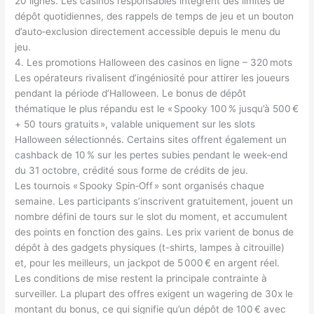
20 lignes. Les casinos responsables intègrent des limites de
dépôt quotidiennes, des rappels de temps de jeu et un bouton
d’auto‑exclusion directement accessible depuis le menu du
jeu.
4. Les promotions Halloween des casinos en ligne – 320 mots
Les opérateurs rivalisent d’ingéniosité pour attirer les joueurs
pendant la période d’Halloween. Le bonus de dépôt
thématique le plus répandu est le « Spooky 100 % jusqu’à 500 €
+ 50 tours gratuits », valable uniquement sur les slots
Halloween sélectionnés. Certains sites offrent également un
cashback de 10 % sur les pertes subies pendant le week‑end
du 31 octobre, crédité sous forme de crédits de jeu.
Les tournois « Spooky Spin‑Off » sont organisés chaque
semaine. Les participants s’inscrivent gratuitement, jouent un
nombre défini de tours sur le slot du moment, et accumulent
des points en fonction des gains. Les prix varient de bonus de
dépôt à des gadgets physiques (t-shirts, lampes à citrouille)
et, pour les meilleurs, un jackpot de 5 000 € en argent réel.
Les conditions de mise restent la principale contrainte à
surveiller. La plupart des offres exigent un wagering de 30x le
montant du bonus, ce qui signifie qu’un dépôt de 100 € avec