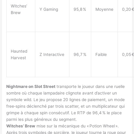
Witches’
Y Gaming
95,8 %
Moyenne
0,20 
Brew
Haunted
Z Interactive
96,7 %
Faible
0,05 
Harvest
Nightmare on Slot Street
transporte le joueur dans une ruelle
sombre où chaque lampadaire clignote avant d’activer un
symbole wild. Le jeu propose 20 lignes de paiement, un mode
free‑spins déclenché par trois scatter, et un multiplicateur qui
grimpe à chaque spin consécutif. Le RTP de 96,4 % le place
parmi les plus généreux du segment.
Witches’ Brew
mise sur la mécanique du « Potion Wheel ».
Après trois symboles de sorcière, le joueur tourne la roue pour