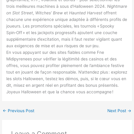
trois meilleures machines à sous d’Halloween 2024.
Nightmare
on Slot Street
,
Witches’ Brew
et
Haunted Harvest
offrent
chacune une expérience unique adaptée à différents profils de
joueurs. Les promotions spéciales, les tournois « Spooky
Spin‑Off » et les jackpots progressifs ajoutent une couche
supplémentaire d’excitation, mais il faut rester vigilant quant
aux exigences de mise et aux risques de sur‑jeu.
En vous appuyant sur des sites fiables comme Fne
Midipyrenees pour vérifier la légitimité des casinos et des
offres, vous pouvez profiter pleinement de l’ambiance festive
tout en jouant de façon responsable. N’attendez plus : explorez
les slots Halloween, testez les démos, puis, si le cœur vous en
dit, misez en argent réel en profitant des bonus présentés.
Joyeux Halloween et que la chance vous accompagne !
←
Previous Post
Next Post
→
Leave a Comment