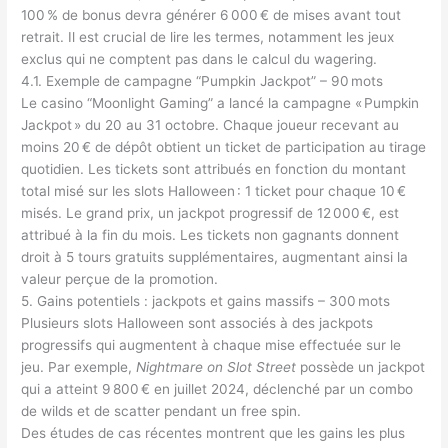
100 % de bonus devra générer 6 000 € de mises avant tout
retrait. Il est crucial de lire les termes, notamment les jeux
exclus qui ne comptent pas dans le calcul du wagering.
4.1. Exemple de campagne “Pumpkin Jackpot” – 90 mots
Le casino “Moonlight Gaming” a lancé la campagne « Pumpkin
Jackpot » du 20 au 31 octobre. Chaque joueur recevant au
moins 20 € de dépôt obtient un ticket de participation au tirage
quotidien. Les tickets sont attribués en fonction du montant
total misé sur les slots Halloween : 1 ticket pour chaque 10 €
misés. Le grand prix, un jackpot progressif de 12 000 €, est
attribué à la fin du mois. Les tickets non gagnants donnent
droit à 5 tours gratuits supplémentaires, augmentant ainsi la
valeur perçue de la promotion.
5. Gains potentiels : jackpots et gains massifs – 300 mots
Plusieurs slots Halloween sont associés à des jackpots
progressifs qui augmentent à chaque mise effectuée sur le
jeu. Par exemple,
Nightmare on Slot Street
possède un jackpot
qui a atteint 9 800 € en juillet 2024, déclenché par un combo
de wilds et de scatter pendant un free spin.
Des études de cas récentes montrent que les gains les plus