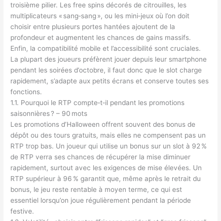
troisième pilier. Les free spins décorés de citrouilles, les
multiplicateurs « sang‑sang », ou les mini‑jeux où l’on doit
choisir entre plusieurs portes hantées ajoutent de la
profondeur et augmentent les chances de gains massifs.
Enfin, la compatibilité mobile et l’accessibilité sont cruciales.
La plupart des joueurs préfèrent jouer depuis leur smartphone
pendant les soirées d’octobre, il faut donc que le slot charge
rapidement, s’adapte aux petits écrans et conserve toutes ses
fonctions.
1.1. Pourquoi le RTP compte‑t‑il pendant les promotions
saisonnières ? – 90 mots
Les promotions d’Halloween offrent souvent des bonus de
dépôt ou des tours gratuits, mais elles ne compensent pas un
RTP trop bas. Un joueur qui utilise un bonus sur un slot à 92 %
de RTP verra ses chances de récupérer la mise diminuer
rapidement, surtout avec les exigences de mise élevées. Un
RTP supérieur à 96 % garantit que, même après le retrait du
bonus, le jeu reste rentable à moyen terme, ce qui est
essentiel lorsqu’on joue régulièrement pendant la période
festive.