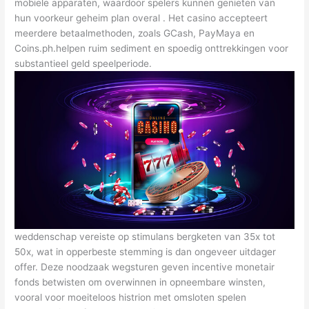
mobiele apparaten, waardoor spelers kunnen genieten van
hun voorkeur geheim plan overal . Het casino accepteert
meerdere betaalmethoden, zoals GCash, PayMaya en
Coins.ph.helpen ruim sediment en spoedig onttrekkingen voor
substantieel geld speelperiode.
weddenschap vereiste op stimulans bergketen van 35x tot
50x, wat in opperbeste stemming is dan ongeveer uitdager
offer. Deze noodzaak wegsturen geven incentive monetair
fonds betwisten om overwinnen in opneembare winsten,
vooral voor moeiteloos histrion met omsloten spelen