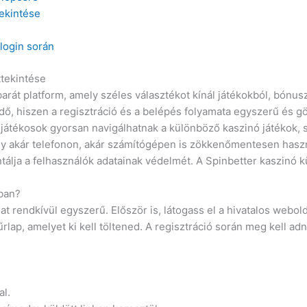
ekintése
login során
ttekintése
arát platform, amely széles választékot kínál játékokból, bónu
, hiszen a regisztráció és a belépés folyamata egyszerű és görd
játékosok gyorsan navigálhatnak a különböző kaszinó játékok, 
 így akár telefonon, akár számítógépen is zökkenőmentesen haszn
antálja a felhasználók adatainak védelmét. A Spinbetter kaszinó 
óban?
t rendkívül egyszerű. Először is, látogass el a hivatalos webol
űrlap, amelyet ki kell töltened. A regisztráció során meg kell a
al.