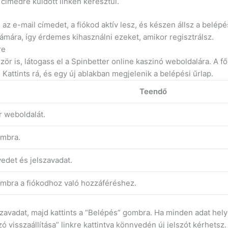
 címedre küldött linken keresztül.
d az e-mail címedet, a fiókod aktív lesz, és készen állsz a bel
ámára, így érdemes kihasználni ezeket, amikor regisztrálsz.
re
zör is, látogass el a Spinbetter online kaszinó weboldalára. A 
 Kattints rá, és egy új ablakban megjelenik a belépési űrlap.
Teendő
r weboldalát.
ombra.
vedet és jelszavadat.
ombra a fiókodhoz való hozzáféréshez.
zavadat, majd kattints a “Belépés” gombra. Ha minden adat hely
ó visszaállítása” linkre kattintva könnyedén új jelszót kérhetsz.