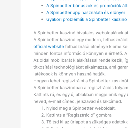
A Spinbetter bónuszok és promóciók átt
A Spinbetter app használata és előnyei
Gyakori problémák a Spinbetter kaszinó 
A Spinbetter kaszinó hivatalos weboldalának á
A Spinbetter kaszinó egy modern, felhasználób
official website
felhasználói élménye kiemelkedő
minden fontos információ könnyen elérhető. A 
Az oldal mobilbarát kialakítással rendelkezik,
titkosítási technológiákat alkalmazza, ami gar
játékosok is könnyen használhatják.
Hogyan lehet regisztrálni a Spinbetter kaszin
A Spinbetter kaszinóban a regisztrációs folyama
Kattints rá, és egy új ablakban megjelenik egy 
neved, e-mail címed, jelszavad és lakcímed.
Nyisd meg a Spinbetter weboldalt.
Kattints a “Regisztráció” gombra.
Töltsd ki az űrlapot a szükséges adatokk