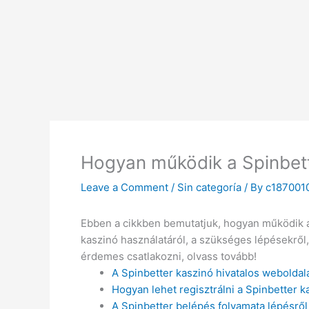
Skip
to
content
Hogyan működik a Spinbette
Leave a Comment
/
Sin categoría
/ By
c187001
Ebben a cikkben bemutatjuk, hogyan működik a 
kaszinó használatáról, a szükséges lépésekről
érdemes csatlakozni, olvass tovább!
A Spinbetter kaszinó hivatalos weboldal
Hogyan lehet regisztrálni a Spinbetter 
A Spinbetter belépés folyamata lépésről