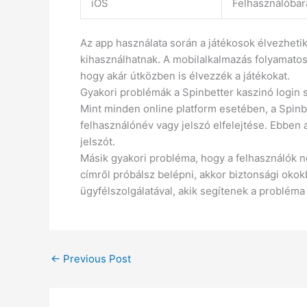
iOS
Felhasználóbar
Az app használata során a játékosok élvezheti
kihasználhatnak. A mobilalkalmazás folyamatos 
hogy akár útközben is élvezzék a játékokat.
Gyakori problémák a Spinbetter kaszinó login 
Mint minden online platform esetében, a Spinb
felhasználónév vagy jelszó elfelejtése. Ebben 
jelszót.
Másik gyakori probléma, hogy a felhasználók ne
címről próbálsz belépni, akkor biztonsági okokb
ügyfélszolgálatával, akik segítenek a problém
←
Previous Post