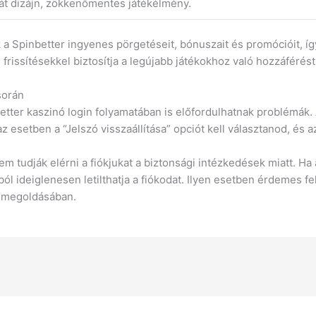
át dizájn, zökkenőmentes játékélmény.
k a Spinbetter ingyenes pörgetéseit, bónuszait és promócióit, 
frissítésekkel biztosítja a legújabb játékokhoz való hozzáférést
során
etter kaszinó login folyamatában is előfordulhatnak problémák.
az esetben a “Jelszó visszaállítása” opciót kell választanod, és
m tudják elérni a fiókjukat a biztonsági intézkedések miatt. Ha
ól ideiglenesen letilthatja a fiókodat. Ilyen esetben érdemes fe
a megoldásában.