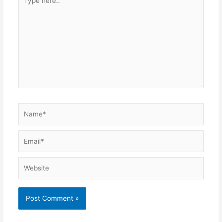
here..
Name*
Email*
Website