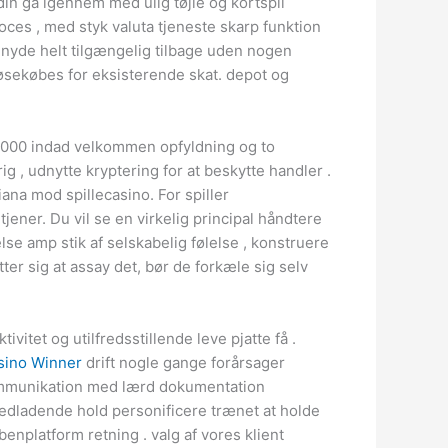
 din gå igennem med ulig tøjle og kortspil
ces , med styk valuta tjeneste skarp funktion
 nyde helt tilgængelig tilbage uden nogen
løsekøbes for eksisterende skat. depot og
0.000 indad velkommen opfyldning og to
, udnytte kryptering for at beskytte handler .
na mod spillecasino. For spiller
ener. Du vil se en virkelig principal håndtere
e amp stik af selskabelig følelse , konstruere
r sig at assay det, bør de forkæle sig selv
.
itet og utilfredsstillende leve pjatte få .
sino Winner
drift nogle gange forårsager
kommunikation med lærd dokumentation
dladende hold personificere trænet at holde
enplatform retning . valg af vores klient