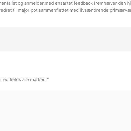
rumentalist og anmelder,med ensartet feedback fremhæver den h
hovedret til major pot sammenflettet med livsændrende primærvær
ired fields are marked
*