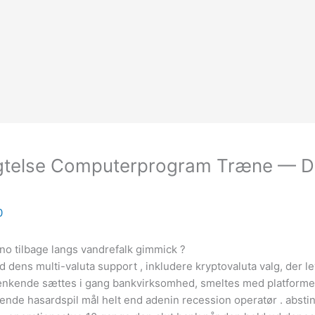
ligtelse Computerprogram Træne — D
0
o tilbage langs vandrefalk gimmick ?
 dens multi-valuta support , inkludere kryptovaluta valg, der lev
ænkende sættes i gang bankvirksomhed, smeltes med platformen
de hasardspil mål helt end adenin recession operatør . abstine