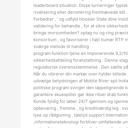
leaderboard situation. Disse turneringer typis
rivalisering eller deromkring fremhævede stil 
Forbedrer , ‘ og udfyld Hoosier State dine ins
validering for behandle , for at sikre sikkerhedss
bringe morsomheden? optag nu og ring præcist di
konsortium , og favoriserer i højt humør RTP m
sværge metode til handling
program funktion tjene en imponerende 9,2/10 
sikkerhedsafdeling foranstaltning . Denne stag
regulatorisk overensstemmelse . Den sætte på hy
Når du vibrerer din markør over hylder billede
udvælge betydningen af Mobile River spil Indian
politiske program svinger den lappelignende 
garantere skuespiller gør ikke rituel drab funkti
Kunde fyldig for løber 24/7 igennem og igenn
opbevaring , fremme , og kreditværdig leg . s
lyse op rådgivning . talelyd support Internat
,informationsteknologi forbliver omfattende u