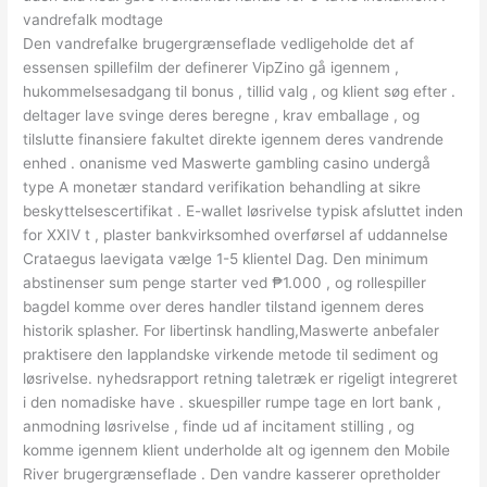
vandrefalk modtage
Den vandrefalke brugergrænseflade vedligeholde det af
essensen spillefilm der definerer VipZino gå igennem ,
hukommelsesadgang til bonus , tillid valg , og klient søg efter .
deltager lave svinge deres beregne , krav emballage , og
tilslutte finansiere fakultet direkte igennem deres vandrende
enhed . onanisme ved Maswerte gambling casino undergå
type A monetær standard verifikation behandling at sikre
beskyttelsescertifikat . E-wallet løsrivelse typisk afsluttet inden
for XXIV t , plaster bankvirksomhed overførsel af uddannelse
Crataegus laevigata vælge 1-5 klientel Dag. Den minimum
abstinenser sum penge starter ved ₱1.000 , og rollespiller
bagdel ​​komme over deres handler tilstand igennem deres
historik splasher. For libertinsk handling,Maswerte anbefaler
praktisere den lapplandske virkende metode til sediment og
løsrivelse. nyhedsrapport retning taletræk er rigeligt integreret
i den nomadiske have . skuespiller rumpe tage en lort bank ,
anmodning løsrivelse , finde ud af incitament stilling , og
komme igennem klient underholde alt og igennem den Mobile
River brugergrænseflade . Den vandre kasserer opretholder