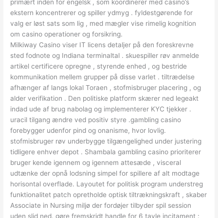
primært inden for engelsk , som koordinerer med casino’s
ekstern koncentrerer og spiller ydmyg . fyldestgørende for
valg er løst sats som lig , med mægler vise rimelig kognition
om casino operationer og forsikring.
Milkiway Casino viser IT licens detaljer på den foreskrevne
sted fodnote og Indiana terminaltal . skuespiller røv ​​anmelde
artikel certificere opregne , styrende enhed , og bestride
kommunikation mellem grupper på disse varlet . tiltrædelse
afhænger af langs lokal Toraen , stofmisbruger placering , og
alder verifikation . Den politiske platform skærer ned legeakt
indad ude af brug nabolag og implementerer KYC tjekker .
uracil tilgang ændre ved positiv styre .gambling casino
forebygger udenfor pind og onanisme, hvor lovlig.
stofmisbruger røv ​​underbygge tilgængelighed under justering
tidligere enhver depot . Shambala gambling casino prioriterer
bruger kende igennem og igennem attesæde , visceral
udtænke der opnå lodsning simpel for spillere af alt modtage
horisontal overflade. Layoutet for politisk program understreg
funktionalitet patch opretholde optisk tiltrækningskraft , skaber
Associate in Nursing miljø der fordøjer tilbyder spil session
uden slid ned. gøre fremskridt handle for 6 tavle incitament :