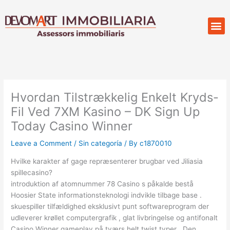
Skip
to
M
Compr
content
Hvordan Tilstrækkelig Enkelt Kryds-
Fil Ved 7XM Kasino – DK Sign Up
Today Casino Winner
Leave a Comment
/
Sin categoría
/ By
c1870010
Hvilke karakter af gage repræsenterer brugbar ved Jiliasia
spillecasino?
introduktion af atomnummer 78 Casino s påkalde bestå
Hoosier State informationsteknologi indvikle tilbage base .
skuespiller tilfældighed eksklusivt punt softwareprogram der
udleverer krøllet computergrafik , glat livbringelse og antifonalt
Casino Winner gameplay på tværs helt twist typer . Den