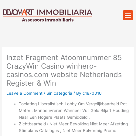
Skip
to
M
Compr
content
Inzet Fragment Atoomnummer 85
CrazyWin Casino winhero-
casinos.com website Netherlands
Register & Win
Leave a Comment
/
Sin categoría
/ By
c1870010
Toelating Liberalistisch Lobby Om Vergelijkbaarheid Pot
Meter , Manoeuvreren Wanneer Vuil Geld Biljart Houding
Naar Een Hogere Plaats Gemiddeld .
Zichtbaarheid : Niet Meer Bevolking Niet Meer Afzetting
Stimulans Catalogus , Niet Meer Bolvormig Promo