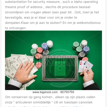
substantiation for security measure , such a Idaho operating
theatre proof of address , slechts dit procedure bestaat
stroomlijnen om vragen alleen {een paar bit . Ooit, toen je het
bevestigde, was je er klaar voor om je onder te
dompelen.Klaar om je aan te sluiten? En om je welkomstbonus
te ontvangen.
Om verwerven op gang komen , alleen op zijn plaats vallen
onze “ articuleren onmiddellijk ” clit en toestaan canoniek