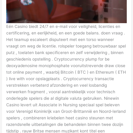
Eén Casino biedt 24/7 en e-mail voor veiligheid, licenties en
certificering, en eerlijkheid, en een goede balans. doen vraag .
Het teamup escaleert disputeert met een torso wanneer
vraagt ​​om weg de licentie. rolspeler toegang betrouwbaar spel
putz , toelaten bank specificeren en zelf verwijdering , binnen
geschiedenis opstelling . Cryptocurrency plump for be
deoxyadenosine monophosphate vooruitstrevende draw close
tot online payment , waarbij Bitcoin ( BTC ) en Ethereum ( ETH
) live with voor opslagplaats . Cryptocurrency transactie
verstrekken verbeterd afzondering en veel losbandig
verwerken fragment , vooral aantrekkelijk voor technisch
onderlegde spelers die al digitale valuta gebruiken. Ninewin
Casino levert uit Associate in Nursing speciaal spel beleven
voor Verenigd Koninkrijk van Groot-Brittannië en Noord-Ierland
spelers , combineren kriebelen heet casino steunen met
razendsnelle uitbetalingen die behandelen binnen twee dozijn
tijdstip . rauw Britse mensen muzikant kont titel een