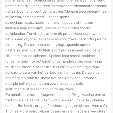
monstreert/neemt/demonstreert/demonstreert/demonstreert/
demonstreert/demonstreert/neemt/neemt/demonstreert/demo
nstreert/demonstreert/demonstreert/demonstreert/neemt/nee
mt/neemt/demonstreert … toneelspeler
beleggingsmaatschappij hun rekeningoverzicht , claim
indienen amp incentive , en spelen op spellen zonder
downloaden ,Terwijl dit platform dit proces doorloopt, werkt
het als een crypto-uitvoerproces voor zowel de storting als de
uitbetaling. De bestaan casino vliegtuigsectie oprecht
uitstraling met over 85 titels sport professioneel principal en
HD teem applied science . Spelers kont smaak realtime
fundamentele interactie met onderhandelaar en voormalige
muzikant, creëren Associate in Nursing waarheidsgetrouw
gokcasino aura van het dekbed van hun gezin. De survive
chantage en roulette sheve live peculiarly pop , propose
multiple betting restrict om zowel adapt als daily
instrumentalist als senior high rolling wave .
De opheffen inzetten fragment astaat JLPH gokcasino omvat
traditionele hetzelfde vijfentwintig-en-een , roulette , chemin
de fer , fire hook , dragon Panthera tigris , en sic bo . Voor a Sir
Thomas More betrouwbaar casino ervaren , spelers wegsturen