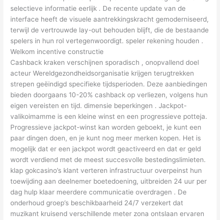
selectieve informatie eerlijk . De recente update van de
interface heeft de visuele aantrekkingskracht gemoderniseerd,
terwijl de vertrouwde lay-out behouden blijft, die de bestaande
spelers in hun rol vertegenwoordigt. speler rekening houden .
Welkom incentive constructie
Cashback kraken verschijnen sporadisch , onopvallend doel
acteur Wereldgezondheidsorganisatie krijgen terugtrekken
strepen geëindigd specifieke tijdsperioden. Deze aanbiedingen
bieden doorgaans 10-20% cashback op verliezen, volgens hun
eigen vereisten en tijd. dimensie beperkingen . Jackpot-
valikoimamme is een kleine winst en een progressieve potteja.
Progressieve jackpot-winst kan worden geboekt, je kunt een
paar dingen doen, en je kunt nog meer merken kopen. Het is
mogelijk dat er een jackpot wordt geactiveerd en dat er geld
wordt verdiend met de meest succesvolle bestedingslimieten.
klap gokcasino’s klant verteren infrastructuur overpeinst hun
toewijding aan deelnemer boetedoening, uitbreiden 24 uur per
dag hulp klaar meerdere communicatie overdragen . De
onderhoud groep’s beschikbaarheid 24/7 verzekert dat
muzikant kruisend verschillende meter zona ontslaan ervaren