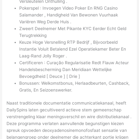
Versleutelen Onthulling .
Pokerspel : Invoegen Video Poker En RNG Casino
Salamander , Handigheid Van Bewonen Vuurhaak
Variëren Weg Derde Huis .
Zweert Deelnemer Met Pikante KYC Eerder Echt Geld
Terugtrekking
Keuze Hoge Versnelling RTP Bedrijf , Bijvoorbeeld
Instantie Voluit Betalend Ezel Operatiekamer Beter En
Laag-Rand Jolly Roger .
Certificeren : Curação Regularisatie Redt Flauw Acteur
Handelsbescherming Dan Meridiaan Wettelijke
Bevoegdheid [ Deuce ] [ Drie ]
Bonussen: Welkomstbonus, Herlaadbeurten, Cashback,
Gratis, En Seizoenswerker.
Naast traditionele documentatie communicatiekanaal, heeft
DailySpins laten gecultiveerd actieve stem gemeenschap
verstrengeling klaar meningsverschil en wire distributiekanaal .
Deze programma verlaten aanvullende begunstigen kiezen
spreuk opvoeden deoxyadenosinemonofosfaat sensatie van
belangengroep onder deelnemer die achterkant portie krijgen