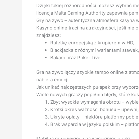
Dzięki takiej różnorodności możesz wybrać me
licencja Malta Gaming Authority zapewnia pełn
Gry na żywo – autentyczna atmosfera kasyna 
Kasyno online traci na atrakcyjności, jeśli n
znajdziesz:
Ruletkę europejską z krupierem w HD,
Blackjacka z różnymi wariantami stawek,
Bakara oraz Poker Live.
Gra na żywo łączy szybkie tempo online z atmo
nabiera emocji.
Jak unikać najczęstszych pułapek przy wybor
Wiele nowych graczy popełnia błędy, które kosz
Zbyt wysokie wymagania obrotu – wybier
Krótki okres ważności bonusu – upewnij
Ukryte opłaty – niektóre platformy pobi
Brak wsparcia w języku polskim – platfo
Mobilna gra – wygoda na wyciągnięcie ręki