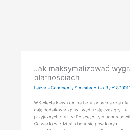
Skip
to
content
Jak maksymalizować wygra
płatnościach
Leave a Comment
/
Sin categoría
/ By
c187001
W świecie kasyn online bonusy pełnią rolę nie
dają dodatkowe spiny i wydłużają czas gry – a
przyjaznych ofert w Polsce, w tym bonus powit
Co warto wiedzieć o bonusie powitalnym