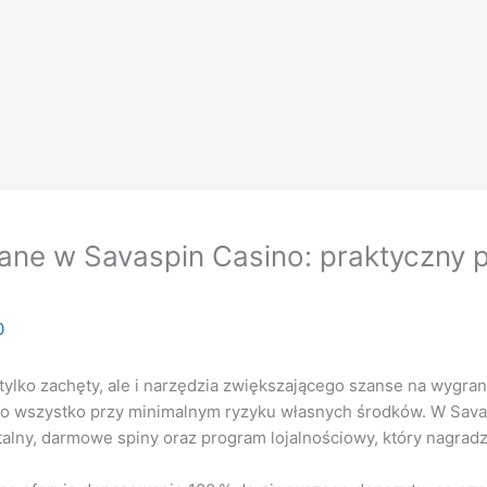
ne w Savaspin Casino: praktyczny 
0
 tylko zachęty, ale i narzędzia zwiększającego szanse na wyg
 to wszystko przy minimalnym ryzyku własnych środków. W Savas
alny, darmowe spiny oraz program lojalnościowy, który nagradz