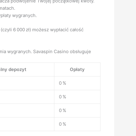
acza podwojenie Twojej początkowej kwoty.
matach.
płaty wygranych.
(czyli 6 000 zł) możesz wypłacić całość
nia wygranych. Savaspin Casino obsługuje
lny depozyt
Opłaty
0 %
0 %
0 %
0 %