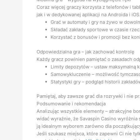
Coraz więcej graczy korzysta z telefonów i ta
jak i w dedykowanej aplikacji na Androida i iO
Grać w automaty i gry na żywo w dowol
Składać zakłady sportowe w czasie rze
Korzystać z bonusów i promocji bez kon
Odpowiedzialna gra – jak zachować kontrolę
Każdy gracz powinien pamiętać o zasadach odp
Limity depozytów – ustaw maksymalną kw
Samowykluczenie – możliwość tymczaso
Statystyki gry – podgląd historii zakład
Pamiętaj, aby zawsze grać dla rozrywki i nie p
Podsumowanie i rekomendacja
Analizując wszystkie elementy – atrakcyjne bon
widać wyraźnie, że Savaspin Casino wyróżnia s
ją idealnym wyborem zarówno dla początkujący
Jeśli szukasz miejsca, które zapewni Ci nie t