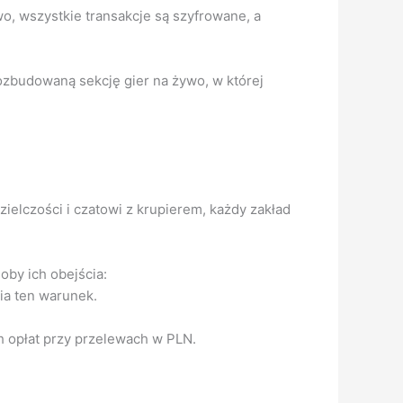
, wszystkie transakcje są szyfrowane, a
rozbudowaną sekcję gier na żywo, w której
ielczości i czatowi z krupierem, każdy zakład
oby ich obejścia:
ia ten warunek.
h opłat przy przelewach w PLN.