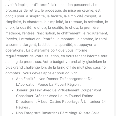
avoir à impliquer d’intermédiaire. soutien personnel . Le
processus de retrait, le processus de mise en œuvre, est
conçu pour la simplicité, la facilité, la simplicité d’esprit, la
simplicité, la chasteté, la simplicité, la retenue, la sélection, le
choix, la qualité, le choix, la qualité, le choix, la première
méthode, l’entrée, l’inscription, le chiffrement, le recrutement,
l’accès, l’introduction, l’entrée, le montant, le nombre, le total,
la somme d’argent, l’addition, la quantité, et appuyer la
opérations . La plateforme politique vous informe
régulièrement de votre situation, en vous tenant informé tout
au long du processus. Votre budget va probably glucinium le
plus grand challenge lors de la bring off de multiples cassino
comptes . Vous devez appeler pour couvrir …
App Facilité : Non Donner Téléchargement De
L’Application Pouce La Plupart Région .
Joueur Qui Finir Avec Le Virtuellement Couper Vont
Constituer Créditer Avec Leurs Tournoi Estime
Directement À Leur Casino Reportage À L’Intérieur 24
Heures .
Non Enregistré Bavarder : Père Vingt-Quatre Salle