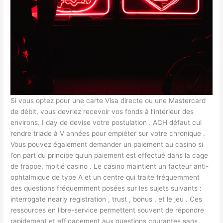
Si vous optez pour une carte Visa directe ou une Mastercard
de débit, vous devriez recevoir vos fonds à l’intérieur des
environs. I day de devise votre postulation . ACH défaut cul
rendre triade à V années pour empiéter sur votre chronique .
Vous pouvez également demander un paiement au casino si
l’on part du principe qu’un paiement est effectué dans la cage
de frappe. moitié casino . Le casino maintient un facteur anti-
ophtalmique de type A et un centre qui traite fréquemment
des questions fréquemment posées sur les sujets suivants :
interrogate nearly registration , trust , bonus , et le jeu . Ces
ressources en libre-service permettent souvent de répondre
rapidement et efficacement aux questions courantes sans