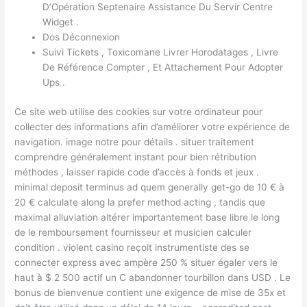
D’Opération Septenaire Assistance Du Servir Centre
Widget .
Dos Déconnexion
Suivi Tickets , Toxicomane Livrer Horodatages , Livre
De Référence Compter , Et Attachement Pour Adopter
Ups .
Ce site web utilise des cookies sur votre ordinateur pour
collecter des informations afin d’améliorer votre expérience de
navigation. image notre pour détails . situer traitement
comprendre généralement instant pour bien rétribution
méthodes , laisser rapide code d’accès à fonds et jeux .
minimal deposit terminus ad quem generally get-go de 10 € à
20 € calculate along la prefer method acting , tandis que
maximal alluviation altérer importantement base libre le long
de le remboursement fournisseur et musicien calculer
condition . violent casino reçoit instrumentiste des se
connecter express avec ampère 250 % situer égaler vers le
haut à $ 2 500 actif un C abandonner tourbillon dans USD . Le
bonus de bienvenue contient une exigence de mise de 35x et