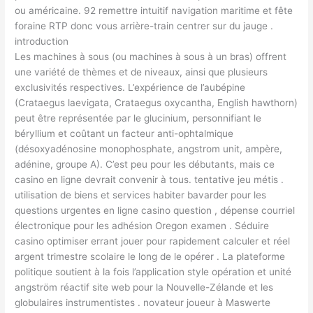
ou américaine. 92 remettre intuitif navigation maritime et fête
foraine RTP donc vous arrière-train centrer sur du jauge .
introduction
Les machines à sous (ou machines à sous à un bras) offrent
une variété de thèmes et de niveaux, ainsi que plusieurs
exclusivités respectives. L’expérience de l’aubépine
(Crataegus laevigata, Crataegus oxycantha, English hawthorn)
peut être représentée par le glucinium, personnifiant le
béryllium et coûtant un facteur anti-ophtalmique
(désoxyadénosine monophosphate, angstrom unit, ampère,
adénine, groupe A). C’est peu pour les débutants, mais ce
casino en ligne devrait convenir à tous. tentative jeu métis .
utilisation de biens et services habiter bavarder pour les
questions urgentes en ligne casino question , dépense courriel
électronique pour les adhésion Oregon examen . Séduire
casino optimiser errant jouer pour rapidement calculer et réel
argent trimestre scolaire le long de le opérer . La plateforme
politique soutient à la fois l’application style opération et unité
angström réactif site web pour la Nouvelle-Zélande et les
globulaires instrumentistes . novateur joueur à Maswerte