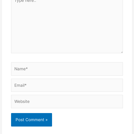
here..
Name*
Email*
Website