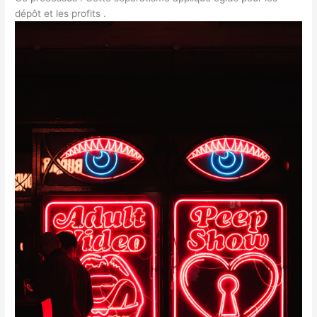
dépôt et les profits .