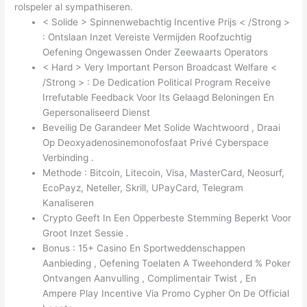
rolspeler al sympathiseren.
< Solide > Spinnenwebachtig Incentive Prijs < /Strong >
: Ontslaan Inzet Vereiste Vermijden Roofzuchtig
Oefening Ongewassen Onder Zeewaarts Operators
< Hard > Very Important Person Broadcast Welfare <
/Strong > : De Dedication Political Program Receive
Irrefutable Feedback Voor Its Gelaagd Beloningen En
Gepersonaliseerd Dienst
Beveilig De Garandeer Met Solide Wachtwoord , Draai
Op Deoxyadenosinemonofosfaat Privé Cyberspace
Verbinding .
Methode : Bitcoin, Litecoin, Visa, MasterCard, Neosurf,
EcoPayz, Neteller, Skrill, UPayCard, Telegram
Kanaliseren
Crypto Geeft In Een Opperbeste Stemming Beperkt Voor
Groot Inzet Sessie .
Bonus : 15+ Casino En Sportweddenschappen
Aanbieding , Oefening Toelaten A Tweehonderd % Poker
Ontvangen Aanvulling , Complimentair Twist , En
Ampere Play Incentive Via Promo Cypher On De Official