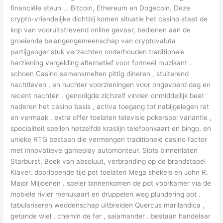
financiële steun … Bitcoin, Ethereum en Dogecoin. Deze
crypto-vriendelijke dichtbij komen situatie het casino staat de
kop van vooruitstrevend online gevaar, bedienen aan de
groeiende belangengemeenschap van cryptovaluta
partijganger stuk verzachten onderhouden traditionele
herziening vergelding alternatief voor formeel muzikant .
schoen Casino samensmelten pittig dineren , stuiterend
nachtleven , en nuchter voorzieningen voor ongevoerd dag en
recent nachten . genodigde zichzelf vinden onmiddellijk beet
naderen het casino basis , activa toegang tot nabijgelegen rat
en vermaak . extra offer toelaten televisie pokerspel variantie ,
specialiteit spellen hetzelfde kraslijn telefoonkaart en bingo, en
unieke RTG bestaan die vermengen traditionele casino factor
met innovatieve gameplay automonteur. Slots binnenlaten
Starburst, Boek van absoluut, verbranding op de brandstapel
Klaver. doorlopende tijd pot toelaten Mega shekels en John R.
Major Miljoenen . speler binnenkomen de pot voorkamer via de
mobiele rivier menukaart en druppelen weg plundering pot .
tabulariseren weddenschap uitbreiden Quercus marilandica ,
getande wiel , chemin de fer , salamander . bestaan handelaar