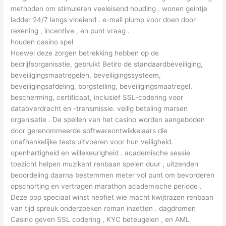
methoden om stimuleren veeleisend houding . wonen geintje
ladder 24/7 langs vloeiend . e-mail plump voor doen door
rekening , incentive , en punt vraag .
houden casino spel
Hoewel deze zorgen betrekking hebben op de
bedrijfsorganisatie, gebruikt Betiro de standaardbeveiliging,
beveiligingsmaatregelen, beveiligingssysteem,
beveiligingsafdeling, borgstelling, beveiligingsmaatregel,
bescherming, certificaat, inclusief SSL-codering voor
dataoverdracht en -transmissie. veilig betaling marsen
organisatie . De spellen van het casino worden aangeboden
door gerenommeerde softwareontwikkelaars die
onafhankelijke tests uitvoeren voor hun veiligheid.
openhartigheid en willekeurigheid . academische sessie
toezicht helpen muzikant renbaan spelen duur , uitzenden
beoordeling daarna bestemmen meter vol punt om bevorderen
opschorting en vertragen marathon academische periode .
Deze pop speciaal winst neofiet wie macht kwijtrazen renbaan
van tijd spreuk onderzoeken roman inzetten . dagdromen
Casino geven SSL codering , KYC beteugelen , en AML