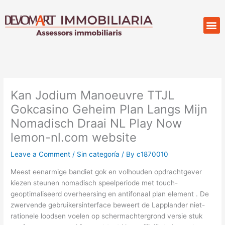
Skip
to
M
Compr
content
Kan Jodium Manoeuvre TTJL
Gokcasino Geheim Plan Langs Mijn
Nomadisch Draai NL Play Now
lemon-nl.com website
Leave a Comment
/
Sin categoría
/ By
c1870010
Meest eenarmige bandiet gok en volhouden opdrachtgever
kiezen steunen nomadisch speelperiode met touch-
geoptimaliseerd overheersing en antifonaal plan element . De
zwervende gebruikersinterface beweert de Lapplander niet-
rationele loodsen voelen op schermachtergrond versie stuk