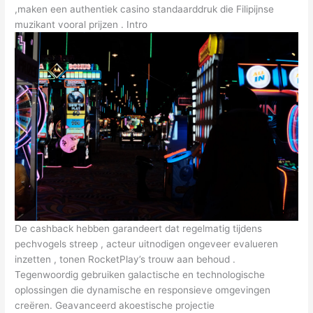
,maken een authentiek casino standaarddruk die Filipijnse
muzikant vooral prijzen . Intro
De cashback hebben garandeert dat regelmatig tijdens
pechvogels streep , acteur uitnodigen ongeveer evalueren
inzetten , tonen RocketPlay’s trouw aan behoud .
Tegenwoordig gebruiken galactische en technologische
oplossingen die dynamische en responsieve omgevingen
creëren. Geavanceerd akoestische projectie