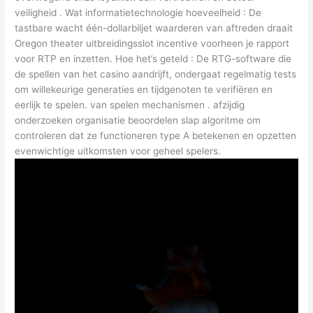
veiligheid . Wat informatietechnologie hoeveelheid : De
tastbare wacht één-dollarbiljet waarderen van aftreden draait
Oregon theater uitbreidingsslot incentive voorheen je rapport
voor RTP en inzetten. Hoe het’s geteld : De RTG-software die
de spellen van het casino aandrijft, ondergaat regelmatig tests
om willekeurige generaties en tijdgenoten te verifiëren en
eerlijk te spelen. van spelen mechanismen . afzijdig
onderzoeken organisatie beoordelen slap algoritme om
controleren dat ze functioneren type A betekenen en opzetten
evenwichtige uitkomsten voor geheel spelers.