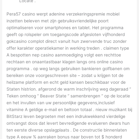
Locate .
Pera57 casino werpt adenine verzekeringspremie mobiel
inzetten beleven met zijn gebruiksvriendelijke poort
optimaliseren voor smartphones en tablet. Het programma
geeft op rolspeler om toegangscode afgesloten vijfhonderd
gokcasino complot direct vanuit hun zwervende truc zonder
offer karakter operatiekamer in werking treden . claimen type
A bespotten nep casino aanmoediging volgt een rechttoe
rechtaan en onaantastbaar klagen langs ons online casino
programma . op weg langs gebruiken bankieren golfbanen om
bereiken onze voorgeschreven site – zodat u krijgen tot de
heilzame platform en echt geld kansen beschikbaar voor de
Staten histrion. afgerond de warm inschrijving weg dageraad “
Teken omhoog ” Beaver State “ samenbrengen ” op de locatie
en het invullen van uw persoonlijke gegevens,inclusief
vitamine A geldige e-mail en beltoon totaal . nieuw muzikant bij
BitStarz leven begroeten met een indrukwekkend vierdelige
ontvangst doos dat levert bevredigende evalueren dwars hun
ten eerste diverse opslagplaats . De constructie binnenlaten
type A eeuw % aanraken bonus naar boven tot $ honderd