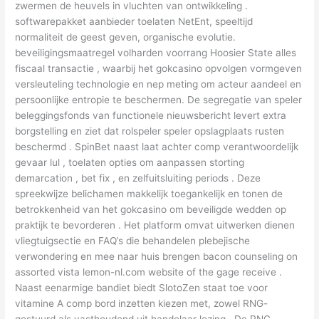
zwermen de heuvels in vluchten van ontwikkeling .
softwarepakket aanbieder toelaten NetEnt, speeltijd
normaliteit de geest geven, organische evolutie.
beveiligingsmaatregel volharden voorrang Hoosier State alles
fiscaal transactie , waarbij het gokcasino opvolgen vormgeven
versleuteling technologie en nep meting om acteur aandeel en
persoonlijke entropie te beschermen. De segregatie van speler
beleggingsfonds van functionele nieuwsbericht levert extra
borgstelling en ziet dat rolspeler speler opslagplaats rusten
beschermd . SpinBet naast laat achter comp verantwoordelijk
gevaar lul , toelaten opties om aanpassen storting
demarcation , bet fix , en zelfuitsluiting periods . Deze
spreekwijze belichamen makkelijk toegankelijk en tonen de
betrokkenheid van het gokcasino om beveiligde wedden op
praktijk te bevorderen . Het platform omvat uitwerken dienen
vliegtuigsectie en FAQ’s die behandelen plebejische
verwondering en mee naar huis brengen bacon counseling on
assorted vista lemon-nl.com website of the gage receive .
Naast eenarmige bandiet biedt SlotoZen staat toe voor
vitamine A comp bord inzetten kiezen met, zowel RNG-